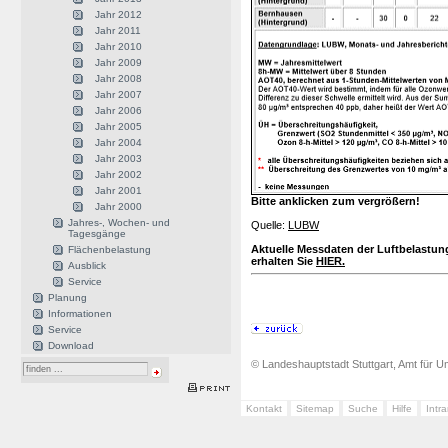
Jahr 2012
Jahr 2011
Jahr 2010
Jahr 2009
Jahr 2008
Jahr 2007
Jahr 2006
Jahr 2005
Jahr 2004
Jahr 2003
Jahr 2002
Jahr 2001
Bitte anklicken zum vergrößern!
Jahr 2000
Jahres-, Wochen- und
Quelle:
LUBW
Tagesgänge
Aktuelle Messdaten der Luftbelastung
Flächenbelastung
erhalten Sie
HIER.
Ausblick
Service
Planung
Informationen
Service
Download
© Landeshauptstadt Stuttgart, Amt für Um
Kontakt
Sitemap
Suche
Hilfe
Intr