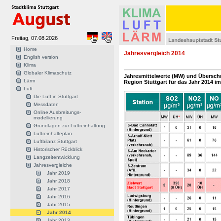
Freitag, 07.08.2026
Home
Jahresvergleich 2014
English version
Klima
Globaler Klimaschutz
Jahresmittelwerte (MW) und Überschr
Lärm
Region Stuttgart für das Jahr 2014 im
Luft
Die Luft in Stuttgart
Messdaten
Online Ausbreitungs-
modellierung
Grundlagen zur Luftreinhaltung
Luftreinhalteplan
Luftbilanz Stuttgart
Historischer Rückblick
Langzeitentwicklung
Jahresvergleiche
Jahr 2019
Jahr 2018
Jahr 2017
Jahr 2016
Jahr 2015
Jahr 2014
Jahr 2013