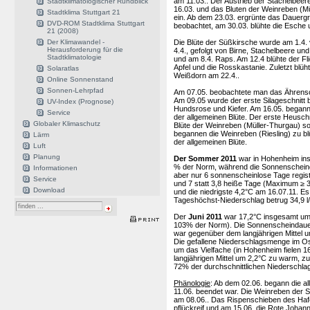
am 11.03.. Der Austrieb der Stachelbeer
Stadtklimatologischer Rundblick
16.03. und das Bluten der Weinreben (Mü
Stadtklima Stuttgart 21
ein. Ab dem 23.03. ergrünte das Dauerg
DVD-ROM Stadtklima Stuttgart
beobachtet, am 30.03. blühte die Esche 
21 (2008)
Die Blüte der Süßkirsche wurde am 1.4.
Der Klimawandel -
Herausforderung für die
4.4., gefolgt von Birne, Stachelbeere u
Stadtklimatologie
und am 8.4. Raps. Am 12.4 blühte der Fli
Apfel und die Rosskastanie. Zuletzt blü
Solaratlas
Weißdorn am 22.4..
Online Sonnenstand
Sonnen-Lehrpfad
Am 07.05. beobachtete man das Ährensc
Am 09.05 wurde der erste Silageschnitt 
UV-Index (Prognose)
Hundsrose und Kiefer. Am 16.05. begann 
Service
der allgemeinen Blüte. Der erste Heusch
Globaler Klimaschutz
Blüte der Weinreben (Müller-Thurgau) s
begannen die Weinreben (Riesling) zu bl
Lärm
der allgemeinen Blüte.
Luft
Planung
Der Sommer 2011
war in Hohenheim ins
% der Norm, während die Sonnenscheinda
Informationen
aber nur 6 sonnenscheinlose Tage regis
Service
und 7 statt 3,8 heiße Tage (Maximum ≥ 
Download
und die niedrigste 4,2°C am 16.07.11. E
Tageshöchst-Niederschlag betrug 34,9 l
Der
Juni 2011
war 17,2°C insgesamt um 
103% der Norm). Die Sonnenscheindauer 
war gegenüber dem langjährigen Mittel
Die gefallene Niederschlagsmenge im Ost
um das Vielfache (in Hohenheim fielen 
langjährigen Mittel um 2,2°C zu warm, 
72% der durchschnittlichen Niederschla
Phänologie
: Ab dem 02.06. begann die al
11.06. beendet war. Die Weinreben der S
am 08.06.. Das Rispenschieben des Haf
pflückreif und am 15.06. die Rote Joha