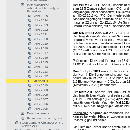
(Klimatabellen)
Der Winter 2010/11
war in Hohenheim nur
Meteorologische
Jahresberichte Stuttgart
statt 19,5 Eistage (Maximum < 0°C) un
Hohenheim
langjährigen Mittel beobachtet. Die tief
am 06.02.2011 +14,7°C. Der Niederschl
Jahr 2025
Niederschlagstagen schneite es an 27 T
Jahr 2024
maximal 22 cm am 25.12.2010. Die Sonne
Jahr 2023
unterdurchschnittlich, mit 40 sonnensch
Jahr 2022
Der Dezember 2010
war 2.6°C kälter al
Jahr 2021
des langjährigen Mittels mit viel Schnee
Jahr 2020
deutlich (60%). Es folgte ein zu warmer
üblichen Sonnenscheindauer erreicht wu
Jahr 2019
nur 88% des langjährigen Mittels. Der
Fe
Jahr 2018
(2,6°C statt erwarteten 1,2°C). Der Nied
Jahr 2017
und auch die Sonne zeigte sich seltener
Jahr 2016
Phänologie
: Die Haselblüte trat am 18.0
Jahr 2015
14.02.11 und der Blüte der Schwarzerle 
Jahr 2014
Das Frühjahr 2011
war in Hohenheim in
Jahr 2013
der Norm). Die Sonnenscheindauer war üb
Jahr 2012
neues Maximum von 736,3 Stunden. Nur a
Jahr 2011
1,2 Eistage (Maximum < 0°C), 11 statt 1
(Maximum ≥ 25°C) beobachtet.
Jahr 2010
Jahr 2009
Der
März 2011
war mit 6,9°C um 2,3°C wä
Jahr 2008
des langjährigen Mittels) und sehr sonni
(+4,7°C) und sonniger (173%)
April 201
Jahr 2007
langjährigen Mittels). Auch der
Mai 2011
Jahr 2006
mit nur 43% des langjährigen Mittels vie
Jahr 2005
Phänologie
: Aufgrund der trockenen und 
Erwartungswerte
kam es bei vielen Pflanzen zu gemeinsa
Besondere Klimaereignisse
Pollenflug geführt haben.
Städtebauliche Klimafibel Online
- Version 2012
Die Blüte der Kornelkirsche setzte am 07