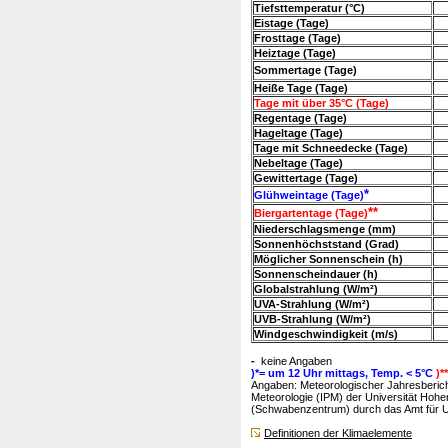
Tiefsttemperatur (°C)
Eistage (Tage)
Frosttage (Tage)
Heiztage (Tage)
Sommertage (Tage)
Heiße Tage (Tage)
Tage mit über 35°C (Tage)
Regentage (Tage)
Hageltage (Tage)
Tage mit Schneedecke (Tage)
Nebeltage (Tage)
Gewittertage (Tage)
*
Glühweintage (Tage)
**
Biergartentage (Tage)
Niederschlagsmenge (mm)
Sonnenhöchststand (Grad)
Möglicher Sonnenschein (h)
Sonnenscheindauer (h)
Globalstrahlung (W/m²)
UVA-Strahlung (W/m²)
UVB-Strahlung (W/m²)
Windgeschwindigkeit (m/s)
-
keine Angaben
)*= um 12 Uhr mittags, Temp. < 5°C
)*
Angaben: Meteorologischer Jahresbericht
Meteorologie (IPM) der Universität Hohe
(Schwabenzentrum) durch das Amt für Um
Definitionen der Klimaelemente