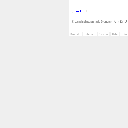
© Landeshauptstadt Stuttgart, Amt für Um
Kontakt
Sitemap
Suche
Hilfe
Intr