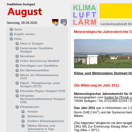
Samstag, 08.08.2026
Home
Meteorologische Jahresberichte S
English version
Klima
Klima in Stuttgart
Kartenviewer Stadtklima
Stuttgart
Messdaten
Online Berechnung Windfeld
Grundlagen zum Stadtklima
Der Wärmeinseleffekt
Klima- und Wetterstation Stuttgart 
Woche der Klimaanpassung
2025
KlippS - Klimaplanungs- pass
Die Witterung im Jahr 2011
Stuttgart (2015)
Klimaatlas Region Stuttgart 2008
Meteorologischer Jahresbericht für 
Klimaatlas
herausgegeben vom
Institut für Physik
Nachbarschaftsverband Stuttgart
70599 Stuttgart / Tel.:0711/459-22154 / 
1992
Klimakalender
Das Jahr 2011
war in Hohenheim um 1,9 
2
Vorwort
Norm (548,2 l/m
) und die Sonnenschein
Mittels.
Definitionen
Grafiken (Klimadiagramme)
(Die folgenden Vergleiche mit dem langj
Mittlere Monats- und
1961-90) Zur Erinnerung: Eistag (Max.<
Jahreswerte in Stgt.
Tag (Max.> 30°C).