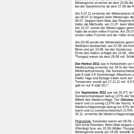
Wintergerste erreichte ab dem 23.06 die
bei der Sauerkirsche ab dem 27.06 die R
Am 5.07.11 erreichte der Winterweizen die
am 06.07.11 begann beim Winterraps die 
08.07. begann beim Mais das Rispenschi
Hafer die Milchreife, am 21.07. beim Win
Am 22.07. wurde der Winterroggen geernt
hatte die ersten reifen Früchte. Am 29.07
ersten reifen Früchte und der Hafer errei
Am 03.08.wurde der Winterweizen geernt
Weißdorn beobachtet, am 07.08. bei früh
Birne und am 10.08. bei der Hundsrose. 
Ernte des Hafers erfolgte am 16.08., Win
Thurgau) waren ab dem 29.08 reif. Schli
Der Herbst 2011
war in Hohenheim um +1
Niederschlag erreichte nur 39 % der Nor
Wetteraufzeichnung. Die Sonnenscheind
gab 8 statt 3,8 Sommertage (Maximum ≥ 
Heiße Tage und Eistage traten nicht auf.
Temperatur wurde am 17.11.11 mit -4,5°
gab es nur 8 statt 20,7.
Der
September 2011
war mit 16,4°C im 
Sonnenscheindauer betrug 127% der Nor
Mittels des Niederschlags. Der
Oktober
warm und zu sonnig (137% der Norm). W
Niederschlagsmenge betrug nur 67% des 
warm und zu sonnenscheinreich (175% de
30.11. erreichte die Niederschlagsmenge
Phänologie
: Kastanien waren am 06.09. r
sich erste Rosetten. Beim Mais begann 
(Riesling) bzw. am 15.09 (Müller-Thurgau)
Wintergerste wurde am 24.09. bestellt,