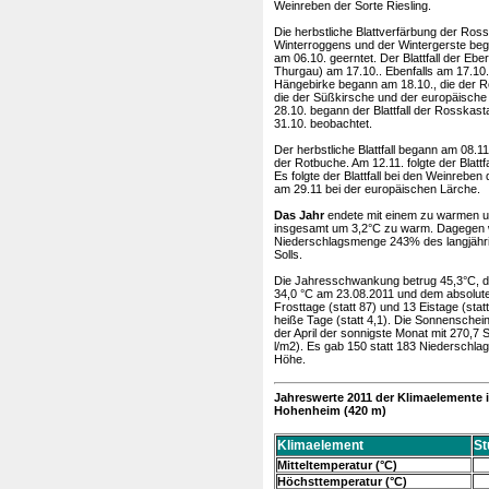
Weinreben der Sorte Riesling.
Die herbstliche Blattverfärbung der Ros
Winterroggens und der Wintergerste be
am 06.10. geerntet. Der Blattfall der E
Thurgau) am 17.10.. Ebenfalls am 17.10. 
Hängebirke begann am 18.10., die der Ro
die der Süßkirsche und der europäische 
28.10. begann der Blattfall der Rosskas
31.10. beobachtet.
Der herbstliche Blattfall begann am 08.1
der Rotbuche. Am 12.11. folgte der Blatt
Es folgte der Blattfall bei den Weinreben
am 29.11 bei der europäischen Lärche.
Das Jahr
endete mit einem zu warmen 
insgesamt um 3,2°C zu warm. Dagegen wa
Niederschlagsmenge 243% des langjähri
Solls.
Die Jahresschwankung betrug 45,3°C, d
34,0 °C am 23.08.2011 und dem absolut
Frosttage (statt 87) und 13 Eistage (sta
heiße Tage (statt 4,1). Die Sonnensche
der April der sonnigste Monat mit 270,7
l/m2). Es gab 150 statt 183 Niederschla
Höhe.
Jahreswerte 2011 der Klimaelemente i
Hohenheim (420 m)
Klimaelement
St
Mitteltemperatur (°C)
Höchsttemperatur (°C)