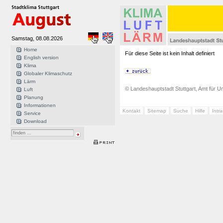
Samstag, 08.08.2026
Home
Für diese Seite ist kein Inhalt definiert
English version
Klima
Globaler Klimaschutz
Lärm
© Landeshauptstadt Stuttgart, Amt für Um
Luft
Planung
Informationen
Kontakt
Sitemap
Suche
Hilfe
Intr
Service
Download