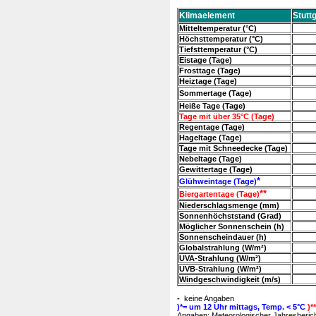
Klimaelement
Stutt
Mitteltemperatur (°C)
Höchsttemperatur (°C)
Tiefsttemperatur (°C)
Eistage (Tage)
Frosttage (Tage)
Heiztage (Tage)
Sommertage (Tage)
Heiße Tage (Tage)
Tage mit über 35°C (Tage)
Regentage (Tage)
Hageltage (Tage)
Tage mit Schneedecke (Tage)
Nebeltage (Tage)
Gewittertage (Tage)
*
Glühweintage (Tage)
**
Biergartentage (Tage)
Niederschlagsmenge (mm)
Sonnenhöchststand (Grad)
Möglicher Sonnenschein (h)
Sonnenscheindauer (h)
Globalstrahlung (W/m²)
UVA-Strahlung (W/m²)
UVB-Strahlung (W/m²)
Windgeschwindigkeit (m/s)
-
keine Angaben
)*= um 12 Uhr mittags, Temp. < 5°C
)*
Angaben: Meteorologischer Jahresbericht