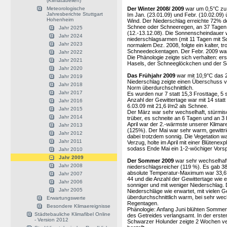
(Klimatabellen)
Meteorologische
Der Winter 2008/ 2009
war um 0,5°C zu k
Jahresberichte Stuttgart
Im Jan. (23.01.09) und Febr. (10.02.09)
Hohenheim
Wind. Der Niederschlag erreichte 72% de
Schnee oder Schneeregen, an 37 Tagen
Jahr 2025
(12.-13.12.08). Die Sonnenscheindauer 
Jahr 2024
niederschlagsarmen (mit 11 Tagen mit 
Jahr 2023
normalem Dez. 2008, folgte ein kalter, t
Schneedeckentagen. Der Febr. 2009 war k
Jahr 2022
Die Phänologie zeigte sich verhalten: er
Jahr 2021
Hasels, der Schneeglöckchen und der S
Jahr 2020
Das Frühjahr 2009
war mit 10,9°C das 2
Jahr 2019
Niederschlag zeigte einen Überschuss 
Jahr 2018
Norm überdurchschnittlich.
Jahr 2017
Es wurden nur 7 statt 15,3 Frosttage, 5
Anzahl der Gewittertage war mit 14 stat
Jahr 2016
6.03.09 mit 21,6 l/m2 als Schnee.
Jahr 2015
Der März war sehr wechselhaft, stürmisc
Jahr 2014
trüber, es schneite an 6 Tagen und an 3
April war der 2.-wärmste unserer Klimar
Jahr 2013
(125%). Der Mai war sehr warm, gewittrig
Jahr 2012
dabei trotzdem sonnig. Die Vegetation w
Jahr 2011
Verzug, holte im April mit einer Blütenex
sodass Ende Mai ein 1-2-wöchiger Vors
Jahr 2010
Jahr 2009
Der Sommer 2009
war sehr wechselhaf
Jahr 2008
niederschlagsreicher (119 %). Es gab 38
absolute Temperatur-Maximum war 33,6°C
Jahr 2007
44 und die Anzahl der Gewittertage wie 
Jahr 2006
sonniger und mit weniger Niederschlag. D
Jahr 2005
Niederschläge wie erwartet, mit vielen G
überdurchschnittlich warm, bei sehr wechs
Erwartungswerte
Regentagen.
Besondere Klimaereignisse
Phänologie: Anfang Juni blühten Sommer
Städtebauliche Klimafibel Online
des Getreides verlangsamt. In der erst
- Version 2012
Schwarzer Holunder zeigte 2 Wochen ver