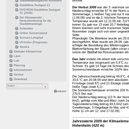
bestellt.
Stadtklimatologischer Rundblick
Stadtklima Stuttgart 21
Der Herbst 2009
war der 3.-wärmste se
DVD-ROM Stadtklima Stuttgart
Niederschlag erreichte 97 % der Norm u
21 (2008)
Sommertage, 1 heißen Tag und nur 6 sta
Der Klimawandel -
(1.09.09) und ist die 2.-höchste Tempera
Herausforderung für die
Temperatur wurde am 12.11.09 mit -3,6°C
Stadtklimatologie
keiner. Es gab nur 13 statt 20,7 Nebeltag
Einem warmen und sehr trockenen Septem
Solaratlas
November zeigte sich von einer ungewöh
Online Sonnenstand
Seite.
Sonnen-Lehrpfad
Phänologie: Die Weinlese wurde am 29.09
durchgeführt. Mais wurde am 28.09. (als
UV-Index (Prognose)
erfolgte die Bestellung des Winterrogge
Service
Blattverfärbung der Bäume (allen voran 
Globaler Klimaschutz
setzte der Blattfall bei Rosskastanien e
Lärm
Das Jahr
endete mit einem teils verschn
Luft
Temperatur war insgesamt um 0,4°C zu mi
Planung
Schnee. Es gab 14 Tage mit Schnee-deck
Sonnenscheindauer erreichte 102% des 
Informationen
Service
Die Jahresschwankung betrug 49,6°C, d
Download
33,6 °C am 20.08.09 und dem absoluten
Frosttage (statt 87) und 21 Eistage (sta
heiße Tage (statt 4,1).
Die Sonnenscheindauer erreichte 104 % 
270,5 Std. war.
Der Niederschlag betrug 113 % der Norm
l/m2), gefolgt vom Mai und März (sieh J
Tagesniederschlag betrug 44,5 l/m2 (am 
Gewittertage, 3 Hageltage im Mai, und 
Höhe 11 cm am 12. und 17.02.09).
Jahreswerte 2009 der Klimaelement
Hohenheim (420 m)