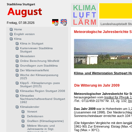
Freitag, 07.08.2026
Home
Meteorologische Jahresberichte S
English version
Klima
Klima in Stuttgart
Kartenviewer Stadtklima
Stuttgart
Messdaten
Online Berechnung Windfeld
Grundlagen zum Stadtklima
Der Wärmeinseleffekt
Klima- und Wetterstation Stuttgart 
Woche der Klimaanpassung
2025
KlippS - Klimaplanungs- pass
Die Witterung im Jahr 2009
Stuttgart (2015)
Klimaatlas Region Stuttgart 2008
Meteorologischer Jahresbericht für 
Klimaatlas
herausgegeben vom
Institut für Physik
Nachbarschaftsverband Stuttgart
/Tel.: 0711/459-22797 Nr. 13, Jg. 132;
In
1992
Klimakalender
Das Jahr 2009
war in Hohenheim um 1,2
Vorwort
(zusammen mit 1998). Der Niederschlag 
Sonnenscheindauer erreichte auch 104 % 
Definitionen
Grafiken (Klimadiagramme)
(Die folgenden Vergleiche mit dem langj
Mittlere Monats- und
1961-90) Zur Erinnerung: Eistag (Max.<
Jahreswerte in Stgt.
Tag (Max.> 30°C).