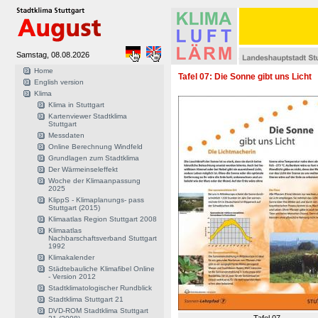
Samstag, 08.08.2026
Home
Tafel 07: Die Sonne gibt uns Licht
English version
Klima
Klima in Stuttgart
Kartenviewer Stadtklima
Stuttgart
Messdaten
Online Berechnung Windfeld
Grundlagen zum Stadtklima
Der Wärmeinseleffekt
Woche der Klimaanpassung
2025
KlippS - Klimaplanungs- pass
Stuttgart (2015)
Klimaatlas Region Stuttgart 2008
Klimaatlas
Nachbarschaftsverband Stuttgart
1992
Klimakalender
Städtebauliche Klimafibel Online
- Version 2012
Stadtklimatologischer Rundblick
Stadtklima Stuttgart 21
DVD-ROM Stadtklima Stuttgart