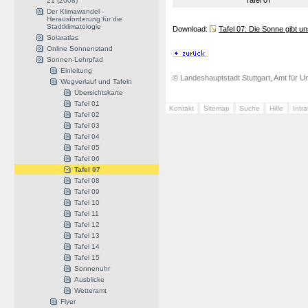
Tafel 07
21 (2008)
Der Klimawandel -
Herausforderung für die
Stadtklimatologie
Download:
Tafel 07: Die Sonne gibt un
Solaratlas
Online Sonnenstand
Sonnen-Lehrpfad
Einleitung
© Landeshauptstadt Stuttgart, Amt für Um
Wegverlauf und Tafeln
Übersichtskarte
Tafel 01
Kontakt
Sitemap
Suche
Hilfe
Intr
Tafel 02
Tafel 03
Tafel 04
Tafel 05
Tafel 06
Tafel 07
Tafel 08
Tafel 09
Tafel 10
Tafel 11
Tafel 12
Tafel 13
Tafel 14
Tafel 15
Sonnenuhr
Ausblicke
Wetteramt
Flyer