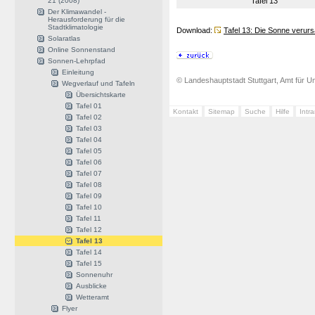
21 (2008)
Tafel 13
Der Klimawandel -
Herausforderung für die
Stadtklimatologie
Download:
Tafel 13: Die Sonne verur
Solaratlas
Online Sonnenstand
Sonnen-Lehrpfad
Einleitung
© Landeshauptstadt Stuttgart, Amt für Um
Wegverlauf und Tafeln
Übersichtskarte
Tafel 01
Kontakt
Sitemap
Suche
Hilfe
Intr
Tafel 02
Tafel 03
Tafel 04
Tafel 05
Tafel 06
Tafel 07
Tafel 08
Tafel 09
Tafel 10
Tafel 11
Tafel 12
Tafel 13
Tafel 14
Tafel 15
Sonnenuhr
Ausblicke
Wetteramt
Flyer