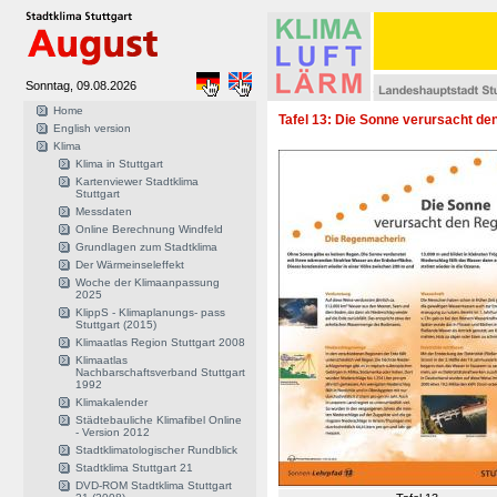
Sonntag, 09.08.2026
Home
Tafel 13: Die Sonne verursacht d
English version
Klima
Klima in Stuttgart
Kartenviewer Stadtklima
Stuttgart
Messdaten
Online Berechnung Windfeld
Grundlagen zum Stadtklima
Der Wärmeinseleffekt
Woche der Klimaanpassung
2025
KlippS - Klimaplanungs- pass
Stuttgart (2015)
Klimaatlas Region Stuttgart 2008
Klimaatlas
Nachbarschaftsverband Stuttgart
1992
Klimakalender
Städtebauliche Klimafibel Online
- Version 2012
Stadtklimatologischer Rundblick
Stadtklima Stuttgart 21
DVD-ROM Stadtklima Stuttgart