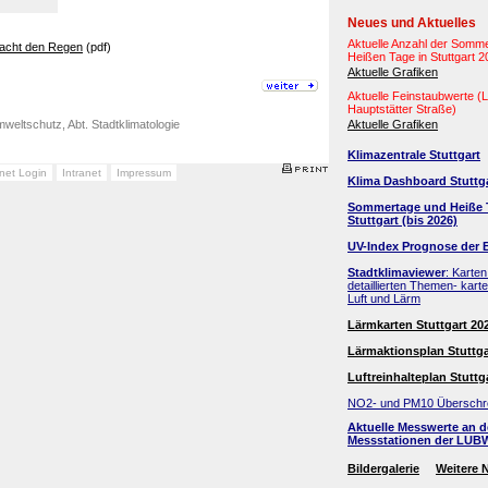
Neues und Aktuelles
Aktuelle Anzahl der Somm
sacht den Regen
(pdf)
Heißen Tage in Stuttgart 
Aktuelle Grafiken
Aktuelle Feinstaubwerte 
Hauptstätter Straße)
weltschutz, Abt. Stadtklimatologie
Aktuelle Grafiken
Klimazentrale Stuttgart
anet Login
Intranet
Impressum
Klima Dashboard Stuttg
Sommertage und Heiße 
Stuttgart (bis 2026)
UV-Index Prognose der 
Stadtklimaviewer
: Karten
detaillierten Themen- kart
Luft und Lärm
Lärmkarten Stuttgart 20
Lärmaktionsplan Stuttga
Luftreinhalteplan Stuttg
NO2- und PM10 Überschr
Aktuelle Messwerte an 
Messstationen der LUB
Bildergalerie
Weitere 