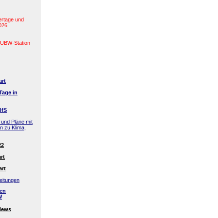
ertage und
2026
(LUBW-Station
art
Tage in
BfS
 und Pläne mit
en zu Klima,
22
rt
art
eitungen
den
W
News