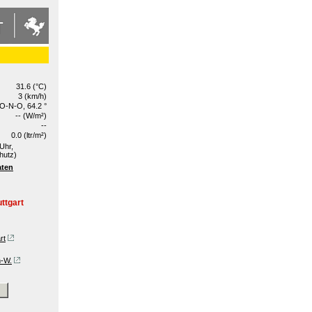
31.6 (°C)
3 (km/h)
O-N-O, 64.2 °
-- (W/m²)
--
0.0 (ltr/m²)
Uhr,
hutz)
aten
ttgart
rt
n-W.