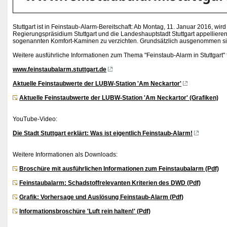
Stuttgart ist in Feinstaub-Alarm-Bereitschaft: Ab Montag, 11. Januar 2016, wi
Regierungspräsidium Stuttgart und die Landeshauptstadt Stuttgart appellieren
sogenannten Komfort-Kaminen zu verzichten. Grundsätzlich ausgenommen si
Weitere ausführliche Informationen zum Thema "Feinstaub-Alarm in Stuttgart" fi
www.feinstaubalarm.stuttgart.de
Aktuelle Feinstaubwerte der LUBW-Station 'Am Neckartor'
Aktuelle Feinstaubwerte der LUBW-Station 'Am Neckartor' (Grafiken)
YouTube-Video:
Die Stadt Stuttgart erklärt: Was ist eigentlich Feinstaub-Alarm!
Weitere Informationen als Downloads:
Broschüre mit ausführlichen Informationen zum Feinstaubalarm (Pdf)
Feinstaubalarm: Schadstoffrelevanten Kriterien des DWD (Pdf)
Grafik: Vorhersage und Auslösung Feinstaub-Alarm (Pdf)
Informationsbroschüre 'Luft rein halten!' (Pdf)