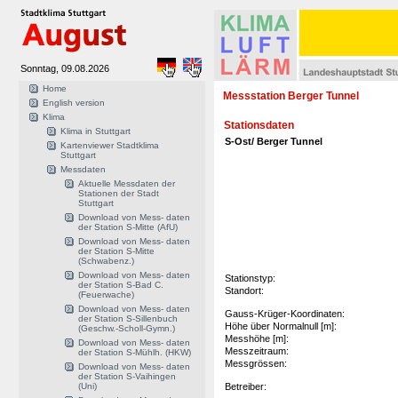
Sonntag, 09.08.2026
Home
Messstation Berger Tunnel
English version
Klima
Stationsdaten
Klima in Stuttgart
S-Ost/ Berger Tunnel
Kartenviewer Stadtklima
Stuttgart
Messdaten
Aktuelle Messdaten der
Stationen der Stadt
Stuttgart
Download von Mess- daten
der Station S-Mitte (AfU)
Download von Mess- daten
der Station S-Mitte
(Schwabenz.)
Download von Mess- daten
Stationstyp:
der Station S-Bad C.
Standort:
(Feuerwache)
Download von Mess- daten
Gauss-Krüger-Koordinaten:
der Station S-Sillenbuch
Höhe über Normalnull [m]:
(Geschw.-Scholl-Gymn.)
Messhöhe [m]:
Download von Mess- daten
Messzeitraum:
der Station S-Mühlh. (HKW)
Messgrössen:
Download von Mess- daten
der Station S-Vaihingen
(Uni)
Betreiber: