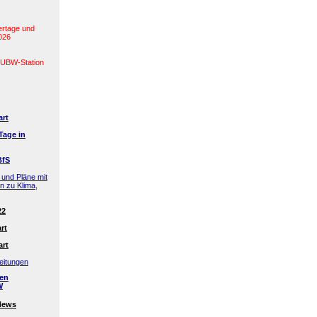
ertage und
2026
(LUBW-Station
art
Tage in
BfS
 und Pläne mit
en zu Klima,
22
rt
art
eitungen
den
W
News