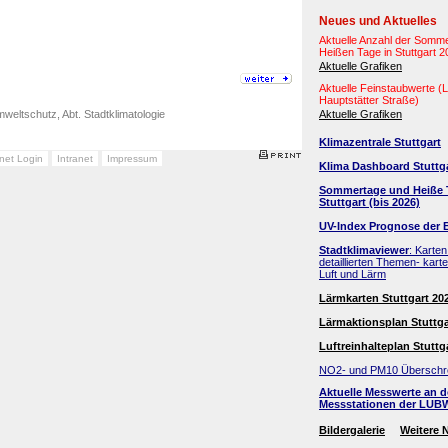
Neues und Aktuelles
Aktuelle Anzahl der Somm
Heißen Tage in Stuttgart 
Aktuelle Grafiken
Aktuelle Feinstaubwerte 
Hauptstätter Straße)
weltschutz, Abt. Stadtklimatologie
Aktuelle Grafiken
Klimazentrale Stuttgart
anet Login
Intranet
Impressum
Klima Dashboard Stuttg
Sommertage und Heiße 
Stuttgart (bis 2026)
UV-Index Prognose der 
Stadtklimaviewer
: Karten
detaillierten Themen- kart
Luft und Lärm
Lärmkarten Stuttgart 20
Lärmaktionsplan Stuttga
Luftreinhalteplan Stuttg
NO2- und PM10 Überschr
Aktuelle Messwerte an 
Messstationen der LUB
Bildergalerie
Weitere 