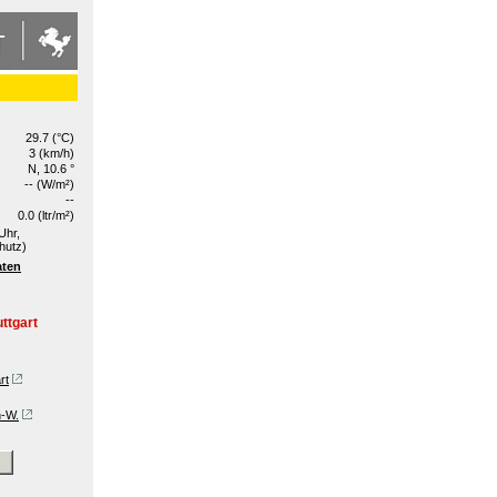
29.7 (°C)
3 (km/h)
N, 10.6 °
-- (W/m²)
--
0.0 (ltr/m²)
Uhr,
hutz)
aten
ttgart
rt
n-W.