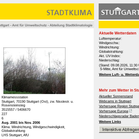
Aktuelle Wetterdaten
Lufttemperatur:
Windgeschw.:
Windrichtung:
Globalstrahlung:
Akt. UV-Index:
Niederschlag:
(Stand: 09.08.2026, 11:30 
S-Mitte, Amt für Umweltsc
Weitere Luft- u. Wetterd
Mehr zum Wetter in Stu
Aktueller Sonnenstand
Klimamessstation
Webcams in Stuttgart
Stuttgart, 70190 Stuttgart (Ost), zw. Nisslestr. u.
Rosensteinsteg
Vorhersage Region Stuttga
3515557 / 5406670
Vorhersage Europa
227
Niederschlagsradar Bade
6
Weitere Links
Aug. 2001 bis Nov. 2006
Klima: Windrichtung, Windgeschwindigkeit,
Globalstrahlung
LHS Stuttgart, AfU