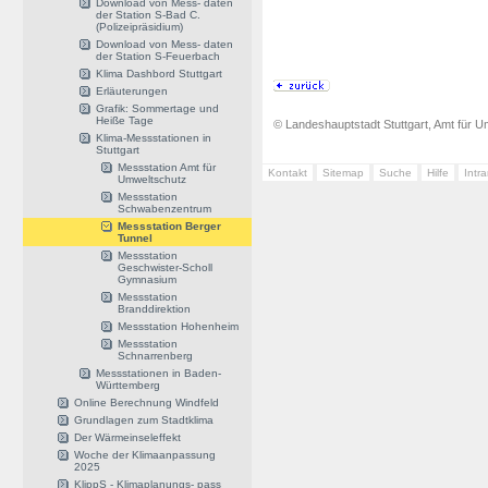
Download von Mess- daten
der Station S-Bad C.
(Polizeipräsidium)
Download von Mess- daten
der Station S-Feuerbach
Klima Dashbord Stuttgart
Erläuterungen
Grafik: Sommertage und
Heiße Tage
© Landeshauptstadt Stuttgart, Amt für Um
Klima-Messstationen in
Stuttgart
Messstation Amt für
Kontakt
Sitemap
Suche
Hilfe
Intr
Umweltschutz
Messstation
Schwabenzentrum
Messstation Berger
Tunnel
Messstation
Geschwister-Scholl
Gymnasium
Messstation
Branddirektion
Messstation Hohenheim
Messstation
Schnarrenberg
Messstationen in Baden-
Württemberg
Online Berechnung Windfeld
Grundlagen zum Stadtklima
Der Wärmeinseleffekt
Woche der Klimaanpassung
2025
KlippS - Klimaplanungs- pass