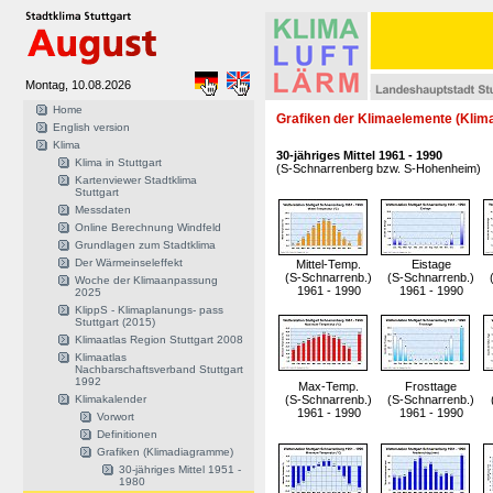
Montag, 10.08.2026
Home
Grafiken der Klimaelemente (Kli
English version
Klima
30-jähriges Mittel 1961 - 1990
Klima in Stuttgart
(S-Schnarrenberg bzw. S-Hohenheim)
Kartenviewer Stadtklima
Stuttgart
Messdaten
Online Berechnung Windfeld
Grundlagen zum Stadtklima
Der Wärmeinseleffekt
Mittel-Temp.
Eistage
(S-Schnarrenb.)
(S-Schnarrenb.)
Woche der Klimaanpassung
1961 - 1990
1961 - 1990
2025
KlippS - Klimaplanungs- pass
Stuttgart (2015)
Klimaatlas Region Stuttgart 2008
Klimaatlas
Nachbarschaftsverband Stuttgart
1992
Max-Temp.
Frosttage
Klimakalender
(S-Schnarrenb.)
(S-Schnarrenb.)
1961 - 1990
1961 - 1990
Vorwort
Definitionen
Grafiken (Klimadiagramme)
30-jähriges Mittel 1951 -
1980