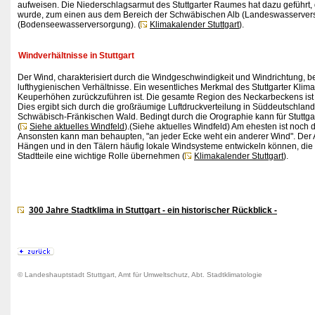
aufweisen. Die Niederschlagsarmut des Stuttgarter Raumes hat dazu geführ
wurde, zum einen aus dem Bereich der Schwäbischen Alb (Landeswasservers
(Bodenseewasserversorgung). (
Klimakalender Stuttgart
).
Windverhältnisse in Stuttgart
Der Wind, charakterisiert durch die Windgeschwindigkeit und Windrichtung, be
lufthygienischen Verhältnisse. Ein wesentliches Merkmal des Stuttgarter Klimas
Keuperhöhen zurückzuführen ist. Die gesamte Region des Neckarbeckens ist g
Dies ergibt sich durch die großräumige Luftdruckverteilung in Süddeutschla
Schwäbisch-Fränkischen Wald. Bedingt durch die Orographie kann für Stuttga
(
Siehe aktuelles Windfeld
).(Siehe aktuelles Windfeld) Am ehesten ist noch 
Ansonsten kann man behaupten, "an jeder Ecke weht ein anderer Wind". Der 
Hängen und in den Tälern häufig lokale Windsysteme entwickeln können, die 
Stadtteile eine wichtige Rolle übernehmen (
Klimakalender Stuttgart
).
300 Jahre Stadtklima in Stuttgart - ein historischer Rückblick -
© Landeshauptstadt Stuttgart, Amt für Umweltschutz, Abt. Stadtklimatologie