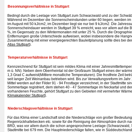
Besonnungsverhältnisse in Stuttgart
Bedingt durch die Leelage von Stuttgart zum Schwarzwald und zu der Schwäb
Während im Dezember die Sonnenscheinstunden unter 60 liegen, werden im J
im August mit 50 kJ/cm2, im Dezember liegt sie nur bei 9 kJ/cm2. Die Jahres
Sonnenscheindauer werden in Stuttgart 39 % erreicht, was vor allem auf die
%, im Gegensatz zu den Wintermonaten mit unter 25 %. Durch die Orographie be
Entfernungen große Unterschiede aufweisen, wobei insbesondere die Hangneigun
Zusammenhang mit einer energiegerechten Bauleitplanung sollte dies bei der
Atlas Stuttgart
).
Temperaturverhältnisse in Stuttgart
Kennzeichnend für Stuttgart ist sein mildes Klima mit einer Jahresmitteltem
m ü. NN). Neben dem Oberrheintal ist der Großraum Stuttgart eines der wärms
1,3 Grad C aufweist(Mittlere monatliche Temperaturen). Die frostfreie Zeit bet
seit langer Zeit Weinanbau betrieben wird. Bis zur Verwaltungsreform im Jah
Mittel werden auf der Filder 91 - 94 Frosttage verzeichnet, in der Stadtmitte 
Sommertage registriert, dem stehen 40 - 47 Sommertage im Neckartal und der
vorhandenen Feuchte, gehört Stuttgart zu den Gebieten mit vermehrter Wärme
Klimakalender Stuttgart
).
Niederschlagsverhältnisse in Stuttgart
Für das Klima einer Landschaft sind die Niederschläge von großer Bedeutung,
Regenrückhaltebecken etc. sowie für die Reinigung der Atmosphäre durch na
BRD, was vor allem durch die schon angesprochene Leelage (Schwarzwald, Sch
Stadtmitte bei 679 mm. Die Hauptniederschläge fallen, wie in Süddeutschla