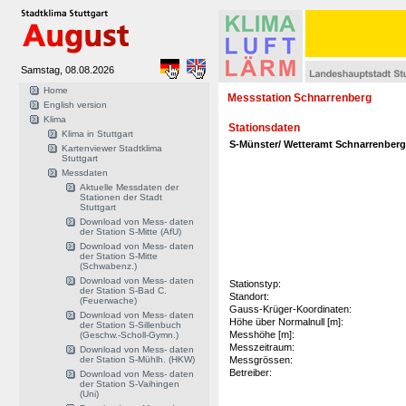
Samstag, 08.08.2026
Home
Messstation Schnarrenberg
English version
Klima
Stationsdaten
Klima in Stuttgart
S-Münster/ Wetteramt Schnarrenber
Kartenviewer Stadtklima
Stuttgart
Messdaten
Aktuelle Messdaten der
Stationen der Stadt
Stuttgart
Download von Mess- daten
der Station S-Mitte (AfU)
Download von Mess- daten
der Station S-Mitte
(Schwabenz.)
Download von Mess- daten
Stationstyp:
der Station S-Bad C.
Standort:
(Feuerwache)
Gauss-Krüger-Koordinaten:
Download von Mess- daten
Höhe über Normalnull [m]:
der Station S-Sillenbuch
Messhöhe [m]:
(Geschw.-Scholl-Gymn.)
Messzeitraum:
Download von Mess- daten
der Station S-Mühlh. (HKW)
Messgrössen:
Betreiber:
Download von Mess- daten
der Station S-Vaihingen
(Uni)