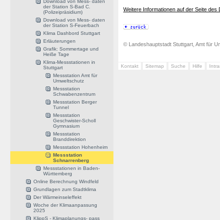
Download von Mess- daten
der Station S-Bad C.
Weitere Informationen auf der Seite des
(Polizeipräsidium)
Download von Mess- daten
der Station S-Feuerbach
Klima Dashbord Stuttgart
Erläuterungen
© Landeshauptstadt Stuttgart, Amt für Um
Grafik: Sommertage und
Heiße Tage
Klima-Messstationen in
Kontakt
Sitemap
Suche
Hilfe
Intr
Stuttgart
Messstation Amt für
Umweltschutz
Messstation
Schwabenzentrum
Messstation Berger
Tunnel
Messstation
Geschwister-Scholl
Gymnasium
Messstation
Branddirektion
Messstation Hohenheim
Messstation
Schnarrenberg
Messstationen in Baden-
Württemberg
Online Berechnung Windfeld
Grundlagen zum Stadtklima
Der Wärmeinseleffekt
Woche der Klimaanpassung
2025
KlippS - Klimaplanungs- pass