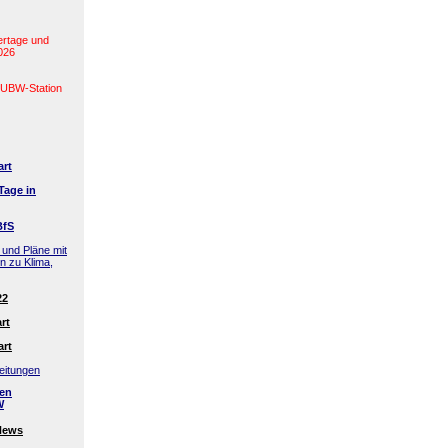
ertage und
2026
(LUBW-Station
art
Tage in
BfS
 und Pläne mit
en zu Klima,
22
rt
art
eitungen
den
W
News