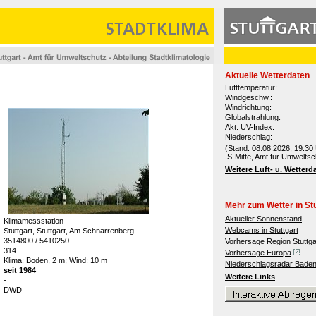
Aktuelle Wetterdaten
Lufttemperatur:
Windgeschw.:
Windrichtung:
g
Globalstrahlung:
Akt. UV-Index:
Niederschlag:
(Stand: 08.08.2026, 19:30 
S-Mitte, Amt für Umweltsc
Weitere Luft- u. Wetterd
Mehr zum Wetter in Stu
Aktueller Sonnenstand
Klimamessstation
Webcams in Stuttgart
Stuttgart, Stuttgart, Am Schnarrenberg
3514800 / 5410250
Vorhersage Region Stuttga
314
Vorhersage Europa
Klima: Boden, 2 m; Wind: 10 m
Niederschlagsradar Bade
seit 1984
Weitere Links
-
DWD