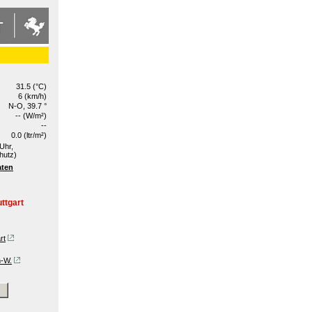
31.5 (°C)
6 (km/h)
N-O, 39.7 °
-- (W/m²)
--
0.0 (ltr/m²)
Uhr,
hutz)
aten
ttgart
rt
n-W.