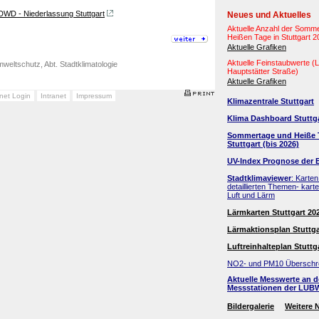
 DWD - Niederlassung Stuttgart
Neues und Aktuelles
Aktuelle Anzahl der Somm
Heißen Tage in Stuttgart 
Aktuelle Grafiken
Aktuelle Feinstaubwerte 
weltschutz, Abt. Stadtklimatologie
Hauptstätter Straße)
Aktuelle Grafiken
anet Login
Intranet
Impressum
Klimazentrale Stuttgart
Klima Dashboard Stuttg
Sommertage und Heiße 
Stuttgart (bis 2026)
UV-Index Prognose der 
Stadtklimaviewer
: Karten
detaillierten Themen- kart
Luft und Lärm
Lärmkarten Stuttgart 20
Lärmaktionsplan Stuttga
Luftreinhalteplan Stuttg
NO2- und PM10 Überschr
Aktuelle Messwerte an 
Messstationen der LUB
Bildergalerie
Weitere 