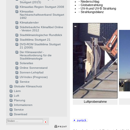
- Niederschlag
Stuttgart (2015)
- Globalstrahlung
Klimaatlas Region Stuttgart 2008
- UV-A und UV-B Strahlung
Klimaatlas
- Strahlungsbilanz
Nachbarschaftsverband Stuttgart
1992
Klimakalender
Städtebauliche Klimafibel Online
- Version 2012
Stadtklimatologischer Rundblick
Stadtklima Stuttgart 21
DVD-ROM Stadtklima Stuttgart
21 (2008)
Der Klimawandel -
Herausforderung für die
Stadtklimatologie
Solaratlas
Online Sonnenstand
Sonnen-Lehrpfad
UV-Index (Prognose)
Service
Globaler Klimaschutz
Lärm
Luft
Planung
Luftprobenahme
Informationen
Service
Download