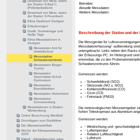
Download von Mess- daten
Betreiber:
der Station S-Bad C.
(Polizeipräsidium)
Aktuelle Messdaten:
Weitere Messdaten:
Download von Mess- daten
der Station S-Feuerbach
Klima Dashbord Stuttgart
Erläuterungen
Grafik: Sommertage und
Beschreibung der Station und de
Heiße Tage
Klima-Messstationen in
Die Messgeräte für Luftverunreinigungen
Stuttgart
Messdatenerfassung/ -aufbereitung sind
Messstation Amt für
untergebracht. Links neben den Racks 
Umweltschutz
der Erfassungs-PC. Im Hintergrund sind
Messstation
erkennbar, die zu den Probenahmeköpf
Schwabenzentrum
Schwabenzentrums führen.
Messstation Berger
Tunnel
Messstation
Gemessen werden:
Geschwister-Scholl
Gymnasium
- Schwefeldioxid (SO2)
Messstation
- Stickoxide (NO u. NO2)
Branddirektion
- Kohlenstoffmonoxid (CO)
- Ozon (O3)
Messstation Hohenheim
- Feinstaub (PM10)
Messstation
Schnarrenberg
Messstationen in Baden-
Die meteorologischen Messwertgeber si
Württemberg
hohen Teleskopmast aus Aluminium ange
Online Berechnung Windfeld
Gemessen werden:
Grundlagen zum Stadtklima
Der Wärmeinseleffekt
- Windrichtung und -geschwindigkeit
- Luftemperatur
Woche der Klimaanpassung
2025
- Relative Luftfeuchtigkeit
- Luftdruck
KlippS - Klimaplanungs- pass