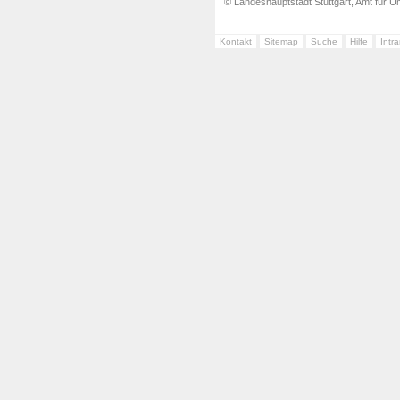
© Landeshauptstadt Stuttgart, Amt für Um
Kontakt
Sitemap
Suche
Hilfe
Intr