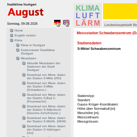
Sonntag, 09.08.2026
Home
Messstation Schwabenzentrum (D
English version
Klima
Stationsdaten
Klima in Stuttgart
S-Mitte/ Schwabenzentrum
Kartenviewer Stadtklima
Stuttgart
Messdaten
Aktuelle Messdaten der
Stationen der Stadt
Stuttgart
Download von Mess- daten
der Station S-Mitte (AfU)
Download von Mess- daten
der Station S-Mitte
(Schwabenz.)
Download von Mess- daten
Stationstyp:
der Station S-Bad C.
Standort:
(Feuerwache)
Gauss-Krüger-Koordinaten:
Download von Mess- daten
Höhe über Normalnull [m]:
der Station S-Sillenbuch
Messhöhe [m]:
(Geschw.-Scholl-Gymn.)
Messzeitraum:
Download von Mess- daten
der Station S-Mühlh. (HKW)
Messgrössen:
Download von Mess- daten
der Station S-Vaihingen
(Uni)