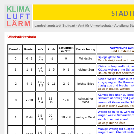
Windstärkeskala
Staudruck
Auswirkung auf
Beaufort
Knoten
m/s
km/h
Bezeichnung
in N/m²
und auf dem L
0 -
Spiegelglatte See
0
0 - 1
>1
0
Windstille
0,2
Rauch steigt senkrecht au
Kleine, schuppenförmig 
0,3 -
1
1 - 3
1 - 5
0 - 1
leichter Zug
Kräuselwellen ohne Sch
1,5
Rauch steigt fast senkrech
Kleine Wellen, noch kurz 
1,6 -
ausgeprägter. Die Kämme
2
4 - 6
6 - 11
2 - 6
leichte Brise
3,3
glasig aus und brechen sic
Bewegt Blätter, Wimpel
Kämme beginnen zu brec
Schaum überwiegend glas
3,4 -
12 -
schwacher
3
7 -10
7 - 18
5,4
19
Wind
vereinzelt kleine weiße S
Bewegt kleine Zweige, F
Wellen noch klein, werden
länger, weiße Schaumköpf
5,5 -
20 -
4
11-16
19 - 38
mäßiger Wind
7,9
28
ziemlich verbreitet auf
Bewegt dünne Äste
Mäßige Wellen mit ausgep
langer Form. Überall weiß
8,0 -
29 -