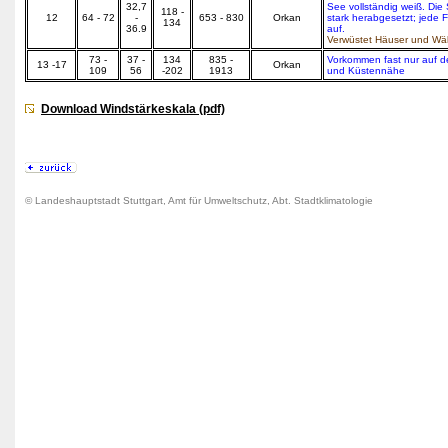
32,7
See vollständig weiß. Die S
118 -
12
64 - 72
-
653 - 830
Orkan
stark herabgesetzt; jede F
134
36.9
auf.
Verwüstet Häuser und Wä
73 -
37 -
134
835 -
Vorkommen fast nur auf 
13 -17
Orkan
109
56
-202
1913
und Küstennähe
Download Windstärkeskala (pdf)
© Landeshauptstadt Stuttgart, Amt für Umweltschutz, Abt. Stadtklimatologie