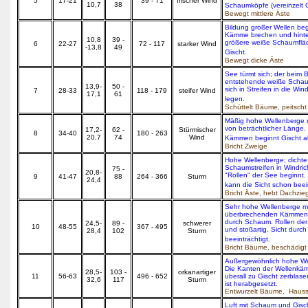
5
17-21
39 - 71
frischer Wind
10,7
38
Schaumköpfe (vereinzelt G
Bewegt mittlere Äste
Bildung großer Wellen beg
Kämme brechen und hinte
10,8
39 -
größere weiße Schaumflä
6
22-27
72 - 117
starker Wind
-13,8
49
Gischt.
Bewegt dicke Äste
See türmt sich; der beim 
entstehende weiße Schau
13,9-
50 -
sich in Streifen in die Win
7
28-33
118 - 179
steifer Wind
17,1
61
legen.
Schüttelt Bäume, peitsch
Mäßig hohe Wellenberge
von beträchtlicher Länge
17,2-
62 -
Stürmischer
8
34-40
180 - 263
20,7
74
Wind
Kämmen beginnt Gischt 
Bricht Zweige
Hohe Wellenberge; dichte
Schaumstreifen in Windric
75 -
20,8-
"Rollen" der See beginnt.
9
41-47
88
264 - 366
Sturm
24,4
kann die Sicht schon beei
Bricht Äste, hebt Dachzie
Sehr hohe Wellenberge mi
überbrechenden Kämmen.
durch Schaum. Rollen de
24,5-
89 -
schwerer
10
48-55
367 - 495
und stoßartig. Sicht durch
28,4
102
Sturm
beeinträchtigt.
Bricht Bäume, beschädigt
Außergewöhnlich hohe We
Die Kanten der Wellenk
28,5-
103 -
orkanartiger
11
56-63
496 - 652
überall zu Gischt zerblase
32,6
117
Sturm
ist herabgesetzt.
Entwurzelt Bäume, Haus
Luft mit Schaum und Gisch