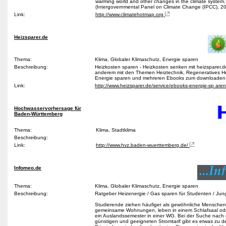
warming world and other changes in the climate system.
(Intergovernmental Panel on Climate Change (IPCC), 2
Link:
http://www.climatehotmap.org
Heizsparer.de
Thema:
Klima, Globaler Klimaschutz, Energie sparen
Beschreibung:
Heizkosten sparen - Heizkosten senken mit heizsparer.d
anderem mit den Themen Heiztechnik, Regeneratives H
Energie sparen und mehreren Ebooks zum downloaden
Link:
http://www.heizsparer.de/service/ebooks-energie-sp are
Hochwasservorhersage für
Baden-Württemberg
Thema:
Klima, Stadtklima
Beschreibung:
Link:
http://www.hvz.baden-wuerttemberg.de/
Infomeo.de
Thema:
Klima, Globaler Klimaschutz, Energie sparen
Beschreibung:
Ratgeber Heizenergie / Gas sparen für Studenten / Jun
Studierende ziehen häufiger als gewöhnliche Menschen
gemeinsame Wohnungen, leben in einem Schlafsaal o
ein Auslandssemester in einer WG. Bei der Suche nach
günstigen und geeigneten Stromtarif gibt es etwas zu d