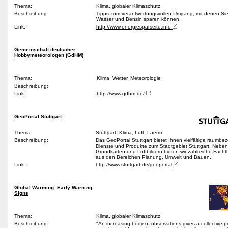
Thema:
Klima, globaler Klimaschutz
Beschreibung:
Tipps zum verantwortungsvollen Umgang, mit denen Sie
Wasser und Benzin sparen können.
Link:
http://www.energiesparseite.info
Gemeinschaft deutscher
Hobbymeteorologen (GdHM)
Thema:
Klima, Wetter, Meteorologie
Beschreibung:
Link:
http://www.gdhm.de/
GeoPortal Stuttgart
Thema:
Stuttgart, Klima, Luft, Laerm
Beschreibung:
Das GeoPortal Stuttgart bietet Ihnen vielfältige raumb
Dienste und Produkte zum Stadtgebiet Stuttgart. Neben
Grundkarten und Luftbildern bieten wir zahlreiche Fach
aus den Bereichen Planung, Umwelt und Bauen.
Link:
http://www.stuttgart.de/geoportal
Global Warming: Early Warning
Signs
Thema:
Klima, globaler Klimaschutz
Beschreibung:
"An increasing body of observations gives a collective pi