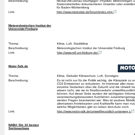
Beschreibung:
Neckar-Alb-Donau-Sturmjäger: Physiker, Meteorologen 
Stationsbetreiber dokumentieren Unwetter oder erstelle
für Baden-Württemberg
Link:
http://www.meteolab.de/forum/index.php
Meteorologischen Institut der
Universität Freiburg
Thema:
Klima, Luft, Stadtklima
Beschreibung:
Meteorologischen Institut der Universität Freiburg
Link:
http://www.mif.uni-freiburg.de/
Motor-Talk.de
Thema:
Klima, Globaler Klimaschutz, Luft, Sonstiges
Beschreibung:
Es ist nicht nur für die Politik wichtig, die Klimaziele zu e
CO2-Emissionen zu reduzieren. Im Interesse aller muss 
einzelne Gedanken über die Zukunft und die Umwelt ma
wissen nicht, wie sie im Straßenverkehr umweltfreundlic
können. Auf dieser Seite wurden die wichtigsten Inform
verantwortungsbewussten Autofahren zusammengetrag
werden Fragen beantwortet wie: Was ist saubere Mobilit
alternativen Antriebsarten und Kraftstoffe kann man nu
welche Möglichkeiten gibt es neben dem Auto noch.
Link:
http://www.motor-talk.de/umweltfreundlich-unterweg s
NABU: Die 10 besten
Spritspartipps