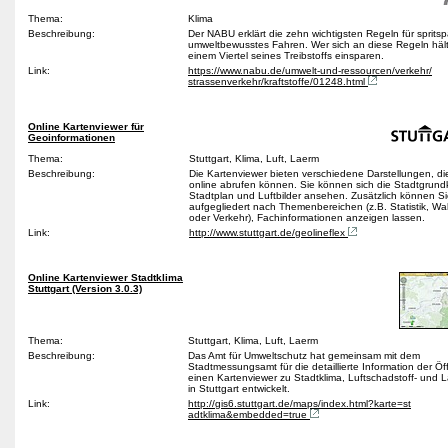
Thema:
Klima
Beschreibung:
Der NABU erklärt die zehn wichtigsten Regeln für sprit
umweltbewusstes Fahren. Wer sich an diese Regeln hält
einem Viertel seines Treibstoffs einsparen.
Link:
https://www.nabu.de/umwelt-und-ressourcen/verkehr/
strassenverkehr/kraftstoffe/01248.html
Online Kartenviewer für
Geoinformationen
Thema:
Stuttgart, Klima, Luft, Laerm
Beschreibung:
Die Kartenviewer bieten verschiedene Darstellungen, die
online abrufen können. Sie können sich die Stadtgrund
Stadtplan und Luftbilder ansehen. Zusätzlich können Si
aufgegliedert nach Themenbereichen (z.B. Statistik, W
oder Verkehr), Fachinformationen anzeigen lassen.
Link:
http://www.stuttgart.de/geolineflex
Online Kartenviewer Stadtklima
Stuttgart (Version 3.0.3)
Thema:
Stuttgart, Klima, Luft, Laerm
Beschreibung:
Das Amt für Umweltschutz hat gemeinsam mit dem
Stadtmessungsamt für die detaillierte Information der Öff
einen Kartenviewer zu Stadtklima, Luftschadstoff- und 
in Stuttgart entwickelt.
Link:
http://gis6.stuttgart.de/maps/index.html?karte=st
adtklima&embedded=true