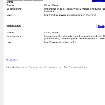
Mühr)
Thema:
Klima, Wetter
Beschreibung:
Informationen zum Thema Wetter, Wolken und Klima (B
Karlsruhe)
Link:
http://imkhp2.physik.uni-karlsruhe.de/~muehr/
WetterOnline
Thema:
Klima, Wetter
Beschreibung:
Europas größte Informationsplattform im Internet zum 
(WetterOnline, Meteorologische Dienstleistungen Gmb
Link:
http://www.wetteronline.de
© Landeshauptstadt Stuttgart, Amt für Umweltschutz, Abt. Stadtklimatologie