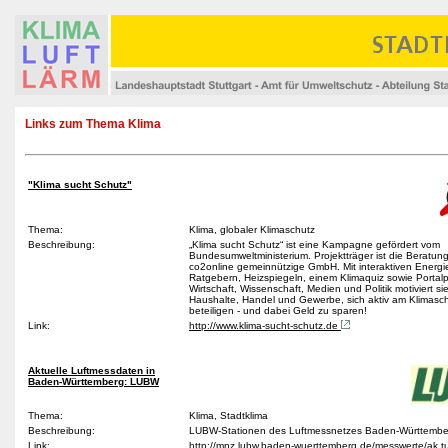
Links zum Thema Klima
"Klima sucht Schutz"
Thema:
Klima, globaler Klimaschutz
Beschreibung:
„Klima sucht Schutz“ ist eine Kampagne gefördert vom
Bundesumweltministerium. Projektträger ist die Beratung
co2online gemeinnützige GmbH. Mit interaktiven Energi
Ratgebern, Heizspiegeln, einem Klimaquiz sowie Portal
Wirtschaft, Wissenschaft, Medien und Politik motiviert sie
Haushalte, Handel und Gewerbe, sich aktiv am Klimasc
beteiligen - und dabei Geld zu sparen!
Link:
http://www.klima-sucht-schutz.de
Aktuelle Luftmessdaten in
Baden-Württemberg: LUBW
Thema:
Klima, Stadtklima
Beschreibung:
LUBW-Stationen des Luftmessnetzes Baden-Württemb
Link:
http://mnz.lubw.baden-wuerttemberg.de/messwerte/ak tu