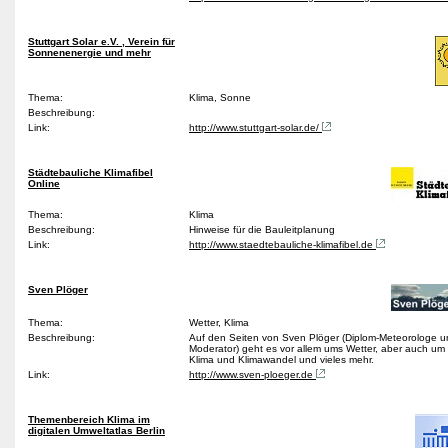
Stuttgart Solar e.V. , Verein für
Sonnenenergie und mehr
Thema:
Klima, Sonne
Beschreibung:
Link:
http://www.stuttgart-solar.de/
Städtebauliche Klimafibel
Online
Thema:
Klima
Beschreibung:
Hinweise für die Bauleitplanung
Link:
http://www.staedtebauliche-klimafibel.de
Sven Plöger
Thema:
Wetter, Klima
Beschreibung:
Auf den Seiten von Sven Plöger (Diplom-Meteorologe u
Moderator) geht es vor allem ums Wetter, aber auch u
Klima und Klimawandel und vieles mehr.
Link:
http://www.sven-ploeger.de
Themenbereich Klima im
digitalen Umweltatlas Berlin