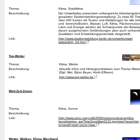
Thema:
Klima, Stadtklima
Beschreibung:
Der Umweltatlas präsentiert umfangreiche Arbeitsergebn
gesamten Stadtentwicklungsverwaltung. Zu etwa 80 T
über 400 Karten mit Texten und Abbildungen für alle U
und -bereicheBoden, Wasser, Luft, Klima, Flächennutzun
Lärm und Energie werden die Schwerpunkte der Belastu
davon ausgehenden Gefährdungen aber auch vorhand
Qualitäten und Entwicklungspotentiale dargestellt.
Link:
http://www.stadtentwicklung.berlin.de/umwelt/umwel
tatlas/dinh_04.htm
Top-Wetter
Thema:
Klima, Wetter
Beschreibung:
Aktuelle Infos und Hintergrundwissen zum Thema Wette
(Dipl. Met. Björn Beyer, Hürth-Efferen)
Link:
http://www.top-wetter.de
Welt-Zeit-Zonen
Thema:
Klima, Sonne
Beschreibung:
Link:
http://www.usno.navy.mil/USNO/astronomical-applica
tions/images_aa/TimeZoneMap0210.jpg/view?searchter
m=world+time+zone+map
Wetter, Wolken, Klima (Bernhard