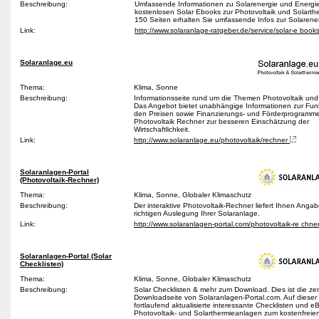
Beschreibung:
Umfassende Informationen zu Solarenergie und Energiee
kostenlosen Solar Ebooks zur Photovoltaik und Solarthe
150 Seiten erhalten Sie umfassende Infos zur Solarene
Link:
http://www.solaranlage-ratgeber.de/service/solar-e book
Solaranlage.eu
Thema:
Klima, Sonne
Beschreibung:
Informationsseite rund um die Themen Photovoltaik und
Das Angebot bietet unabhängige Informationen zur Fun
den Preisen sowie Finanzierungs- und Förderprogramme
Photovoltaik Rechner zur besseren Einschätzung der
Wirtschaftlichkeit.
Link:
http://www.solaranlage.eu/photovoltaik/rechner
Solaranlagen-Portal
(Photovoltaik-Rechner)
Thema:
Klima, Sonne, Globaler Klimaschutz
Beschreibung:
Der interaktive Photovoltaik-Rechner liefert Ihnen Anga
richtigen Auslegung Ihrer Solaranlage.
Link:
http://www.solaranlagen-portal.com/photovoltaik-re chne
Solaranlagen-Portal (Solar
Checklisten)
Thema:
Klima, Sonne, Globaler Klimaschutz
Beschreibung:
Solar Checklisten & mehr zum Download. Dies ist die zen
Downloadseite von Solaranlagen-Portal.com. Auf dieser 
fortlaufend aktualisierte interessante Checklisten und e
Photovoltaik- und Solarthermieanlagen zum kostenfrei