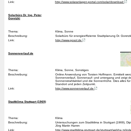
Link:
http://www.solaranlagen-portal.com/solar/download
Solarbüro Dr. Ing. Peter
Goretzki
Thema:
Klima, Sonne
Beschreibung:
Solarbüro für energieeffiziente Stadtplanung Dr. Goretz
Link:
http://www.gosol.de
Sonnenverlauf.de
Thema:
Klima, Sonne, Sonstiges
Beschreibung:
Online Anwendung von Torsten Hoffmann. Ermittelt wer
Sonnenverlauf, Sonnenauf- und untergang und zeigt d
Sonnenstrahlwinkel und die Sonnenhöhe. Dies alles für
Standort und jeden Zeitpunkt.
Link:
http://www.sonnenverlauf.de
Stadtklima Stuttgart (1969)
Thema:
Klima
Beschreibung:
Untersuchungen zum Stadtklima in Stuttgart (1969), Dip
Jörg Martin Hamm
Link:
http://www.stadtklima-stuttgart.de/stuttgart/webha m/in