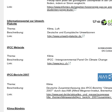
Prinzip kann jeder die günstigsten Strompreise in der 
finden, indem er Strom vergleicht.
Link:
https://www.infomeo.de/ratgeber-heizenergie-gas-sp aren
studenten-junge-leute/
Informationsportal zur Umwelt-
Plakette
Thema:
Klima, Luft
Beschreibung:
Deutsche und Europäische Umweltzonen
Link:
http://www.umwelt-plakette.de
IPCC Webside
Thema:
Klima
Beschreibung:
IPCC - Intergovernmental Panel On Climate Change
Link:
http://www.ipcc.ch
IPCC-Bericht 2007
Thema:
Klima
Beschreibung:
Deutsche Zusammenfassung des IPCC-Berichts "Climat
2007" durch das AWI (Alfred-Wegener-Institut, Bremerh
Link:
http://www.awi.de/de/aktuelles_und_presse/ausgewae
hlte_themen/klimawandel/ipcc_bericht_2007/zusammen
Klima-Bündnis