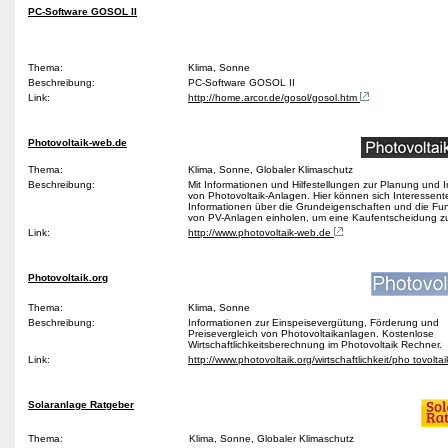
PC-Software GOSOL II
Thema:
Klima, Sonne
Beschreibung:
PC-Software GOSOL II
Link:
http://home.arcor.de/gosol/gosol.htm
Photovoltaik-web.de
Thema:
Klima, Sonne, Globaler Klimaschutz
Beschreibung:
Mit Informationen und Hilfestellungen zur Planung und In
von Photovoltaik-Anlagen. Hier können sich Interessent
Informationen über die Grundeigenschaften und die Fu
von PV-Anlagen einholen, um eine Kaufentscheidung zu
Link:
http://www.photovoltaik-web.de
Photovoltaik.org
Thema:
Klima, Sonne
Beschreibung:
Informationen zur Einspeisevergütung, Förderung und
Preisevergleich von Photovoltaikanlagen. Kostenlose
Wirtschaftlichkeitsberechnung im Photovoltaik Rechner.
Link:
http://www.photovoltaik.org/wirtschaftlichkeit/pho tovolta
Solaranlage Ratgeber
Thema:
Klima, Sonne, Globaler Klimaschutz