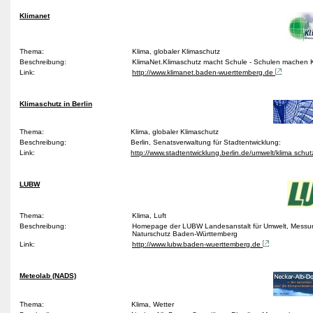
Klimanet
Thema:
Klima, globaler Klimaschutz
Beschreibung:
KlimaNet.Klimaschutz macht Schule - Schulen machen 
Link:
http://www.klimanet.baden-wuerttemberg.de
Klimaschutz in Berlin
Thema:
Klima, globaler Klimaschutz
Beschreibung:
Berlin, Senatsverwaltung für Stadtentwicklung:
Link:
http://www.stadtentwicklung.berlin.de/umwelt/klima schut
LUBW
Thema:
Klima, Luft
Beschreibung:
Homepage der LUBW Landesanstalt für Umwelt, Mess
Naturschutz Baden-Württemberg
Link:
http://www.lubw.baden-wuerttemberg.de
Meteolab (NADS)
Thema:
Klima, Wetter