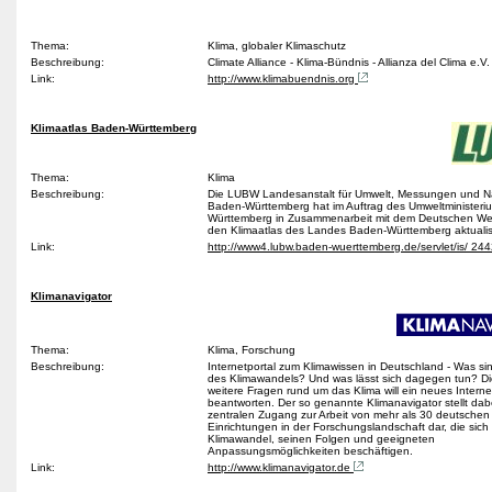
Thema:
Klima, globaler Klimaschutz
Beschreibung:
Climate Alliance - Klima-Bündnis - Allianza del Clima e.V
Link:
http://www.klimabuendnis.org
Klimaatlas Baden-Württemberg
Thema:
Klima
Beschreibung:
Die LUBW Landesanstalt für Umwelt, Messungen und N
Baden-Württemberg hat im Auftrag des Umweltminister
Württemberg in Zusammenarbeit mit dem Deutschen Wet
den Klimaatlas des Landes Baden-Württemberg aktualis
Link:
http://www4.lubw.baden-wuerttemberg.de/servlet/is/ 24
Klimanavigator
Thema:
Klima, Forschung
Beschreibung:
Internetportal zum Klimawissen in Deutschland - Was si
des Klimawandels? Und was lässt sich dagegen tun? D
weitere Fragen rund um das Klima will ein neues Interne
beantworten. Der so genannte Klimanavigator stellt dab
zentralen Zugang zur Arbeit von mehr als 30 deutschen
Einrichtungen in der Forschungslandschaft dar, die sich
Klimawandel, seinen Folgen und geeigneten
Anpassungsmöglichkeiten beschäftigen.
Link:
http://www.klimanavigator.de