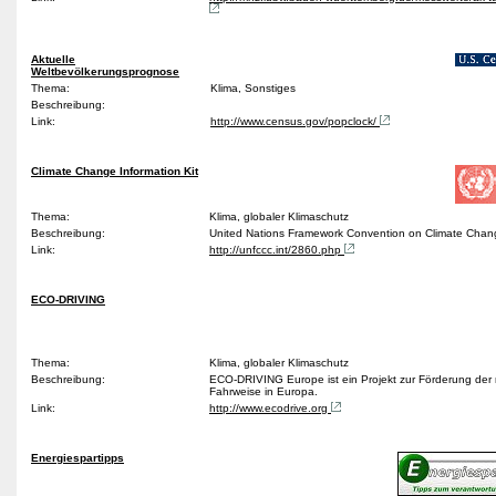
Aktuelle
Weltbevölkerungsprognose
Thema:
Klima, Sonstiges
Beschreibung:
Link:
http://www.census.gov/popclock/
Climate Change Information Kit
Thema:
Klima, globaler Klimaschutz
Beschreibung:
United Nations Framework Convention on Climate Cha
Link:
http://unfccc.int/2860.php
ECO-DRIVING
Thema:
Klima, globaler Klimaschutz
Beschreibung:
ECO-DRIVING Europe ist ein Projekt zur Förderung der
Fahrweise in Europa.
Link:
http://www.ecodrive.org
Energiespartipps