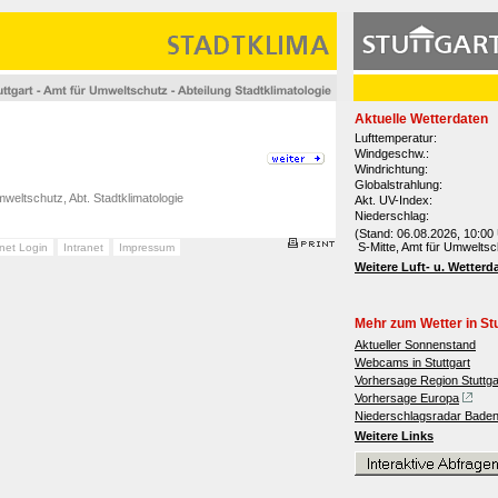
Aktuelle Wetterdaten
Lufttemperatur:
Windgeschw.:
Windrichtung:
Globalstrahlung:
weltschutz, Abt. Stadtklimatologie
Akt. UV-Index:
Niederschlag:
(Stand: 06.08.2026, 10:00 
S-Mitte, Amt für Umweltsc
anet Login
Intranet
Impressum
Weitere Luft- u. Wetterd
Mehr zum Wetter in Stu
Aktueller Sonnenstand
Webcams in Stuttgart
Vorhersage Region Stuttga
Vorhersage Europa
Niederschlagsradar Bade
Weitere Links