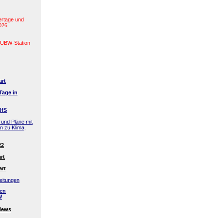
ertage und
2026
(LUBW-Station
art
Tage in
BfS
 und Pläne mit
en zu Klima,
22
rt
art
eitungen
den
W
News