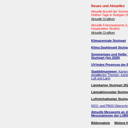
Neues und Aktuelles
Aktuelle Anzahl der Somm
Heißen Tage in Stuttgart 
Aktuelle Grafiken
Aktuelle Feinstaubwerte 
Hauptstätter Straße)
Aktuelle Grafiken
Klimazentrale Stuttgart
Klima Dashboard Stuttg
Sommertage und Heiße 
Stuttgart (bis 2026)
UV-Index Prognose der 
Stadtklimaviewer
: Karten
detaillierten Themen- kart
Luft und Lärm
Lärmkarten Stuttgart 20
Lärmaktionsplan Stuttga
Luftreinhalteplan Stuttg
NO2- und PM10 Überschr
Aktuelle Messwerte an 
Messstationen der LUB
Bildergalerie
Weitere 