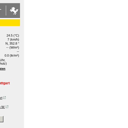
24.5 (°C)
7 (km/h)
N, 352.8 °
-- (W/m²)
--
0.0 (ltr/m²)
Uhr,
hutz)
aten
ttgart
rt
n-W.