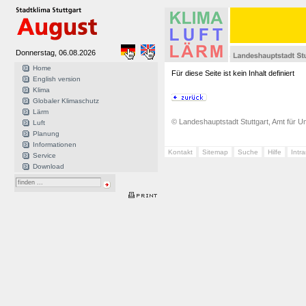
Donnerstag, 06.08.2026
Home
Für diese Seite ist kein Inhalt definiert
English version
Klima
Globaler Klimaschutz
Lärm
© Landeshauptstadt Stuttgart, Amt für Um
Luft
Planung
Informationen
Kontakt
Sitemap
Suche
Hilfe
Intr
Service
Download