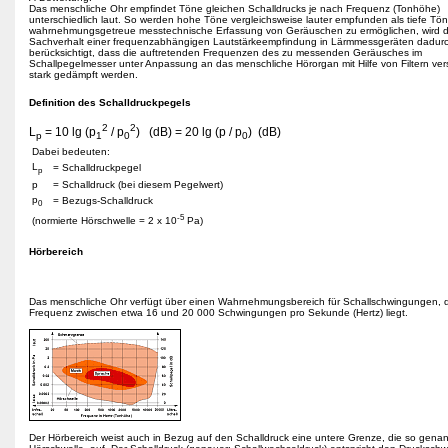
Das menschliche Ohr empfindet Töne gleichen Schalldrucks je nach Frequenz (Tonhöhe)
unterschiedlich laut. So werden hohe Töne vergleichsweise lauter empfunden als tiefe Tö
wahrnehmungsgetreue messtechnische Erfassung von Geräuschen zu ermöglichen, wird d
Sachverhalt einer frequenzabhängigen Lautstärkeempfindung in Lärmmessgeräten dadur
berücksichtigt, dass die auftretenden Frequenzen des zu messenden Geräusches im
Schallpegelmesser unter Anpassung an das menschliche Hörorgan mit Hilfe von Filtern ve
stark gedämpft werden.
Definition des Schalldruckpegels
2
2
L
= 10 lg (p
/ p
) (dB) = 20 lg (p / p
) (dB)
p
1
0
0
Dabei bedeuten:
L
= Schalldruckpegel
p
p
= Schalldruck (bei diesem Pegelwert)
p
= Bezugs-Schalldruck
0
-5
(normierte Hörschwelle = 2 x 10
Pa)
Hörbereich
Das menschliche Ohr verfügt über einen Wahrnehmungsbereich für Schallschwingungen, 
Frequenz zwischen etwa 16 und 20 000 Schwingungen pro Sekunde (Hertz) liegt.
Der Hörbereich weist auch in Bezug auf den Schalldruck eine untere Grenze, die so gena