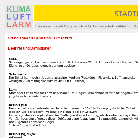
Grundlagen zu Lärm und Lärmschutz
Begriffe und Definitionen
Schall
Schwingungen im Frequenzbereich von 16 Hz bis etwa 20.000 Hz, welche mit Hilfe des Oh
Klang- oder Geräuscheempfindungen auslösen.
Schallwelle
Der Schall kann sich in jedem elastischen Medium (Festkörper, Flüssigkeit, Luft) ausbreiten
wichtigste Ausbreitungsmedium ist die Luft (Luftschall).
Lärm
Störender Schall wird als Lärm bezeichnet. Der Begriff Lärm enthält somit eine negative W
physikalisch neutraler Begriffe.
Dezibel (dB)
Das nach einem amerikanischen Ingenieur benannte "Bel" ist keine physikalische Einheit,
lediglich wie der Begriff "Prozent" ein Kenn- oder Hinweiswort.
Es besagt, dass eine physikalische Größe (meist eine Leistung) als dekadischer Logarith
Verhältnisses eines Wertes dieser Größe zu einer festgelegten Bezugsgröße dargestellt wi
Das Ergebnis nennt man Pegel.
1 Bel = 10 deziBel = 10 dB
Dezibel (A), dB(A)
A-Bewertung: