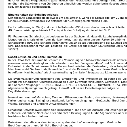
durch ein breites Frequenzband gekennzeichneten Geräuschanteil überlagert sind. Solche
erhöhen die Störwirkung von Geräuschen erheblich und werden daher beim Messergebnis
sog. Tonzuschlag berücksichtigt.
Eigenschaften der Schallpegelskala
Der absolute Schalldruck steigt jeweils um das 10fache, wenn der Schallpegel um 20 dB z
Einem Schalldruckverhältnis 1:2 entspricht der Schallpegelunterschied 6 dB.
Die Schallleistung (in Watt) und die Schallintensität (W/m2) verzehnfachen sich in Schritten
dB. Einem Leistungsverhältnis 1:2 entspricht der Schallpegelunterschied 3 dB.
Für Fragen des Schallschutzes bedeutsam ist der Sachverhalt, dass die Lautheitsempfind
Menschen gleichfalls einer Potenzfunktion folgt, nach der eine um den Faktor 10 erhöhte
Schallleistung bzw. eine Schallpegelzunahme um 10 dB als Verdoppelung der Lautheit e
wird. Dabei bezeichnet man als "Lautheit" die Größe der subjektiven Lautstärkebeurteilun
"sone").
Schall-Emission und Schall-Immission
In der Umweltschutz-Praxis hat es sich zur Vermeidung von Missverständnissen als notwen
erwiesen, situationsbedingt zu unterscheiden zwischen "ausgesandtem" und "ankommend
Es besteht in der Tat ein wesentlicher Unterschied zwischen der Feststellung, dass beispie
Maschine zuviel Geräusch abgibt (emittiert), und der Feststellung, dass dieses Geräusch i
betroffenen Nachbarschaft als Umwelteinwirkung (Immission) festgesetzte Lärmgrenzwerte 
Die Systematik der Unterscheidung von "Emissionen" und "Immissionen" ist durch das "G
Schutz vor schädlichen Umwelteinwirkungen durch Luftverunreinigungen, Geräusche, Ers
und ähnliche Vorgänge" - BUNDES-IMMISSIONSSCHUTZGESETZ - (BImSchG, 1974, 1990
allgemeinen Sprachgebrauch gelangt. Gemäß § 3 dieses Gesetzes gelten folgende
Begriffsbestimmungen:
Immissionen sind auf Menschen, Tiere und Pflanzen, den Boden, das Wasser, die Atmosp
Kultur- und sonstige Sachgüter einwirkende Luftverunreinigungen, Geräusche, Erschütteru
Wärme, Strahlen und ähnliche Umwelteinwirkungen.
Schädliche Umwelteinwirkungen sind Immissionen, die nach Art, Ausmaß und Dauer geeign
Gefahren, erhebliche Nachteile oder erhebliche Belästigungen für die Allgemeinheit oder d
Nachbarschaft herbeizuführen.
Emissionen sind die von einer Anlage ausgehenden Luftverunreinigungen, Geräusche,
Erschütterungen ... und ähnliche Erscheinungen.