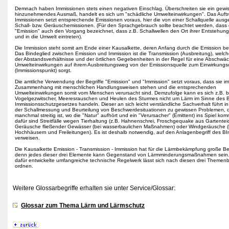
Demnach haben Immissionen stets einen negativen Einschlag. Überschreiten sie ein gewi
hinzunehmendes Ausmaß, handelt es sich um "schädliche Umwelteinwirkungen". Das Auft
Immissionen setzt entsprechende Emissionen voraus, hier die von einer Schallquelle au
Schall- bzw. Geräuschemissionen. (Für den Sprachgebrauch sollte beachtet werden, dass d
"Emission" auch den Vorgang bezeichnet, dass z.B. Schallwellen den Ort ihrer Entstehung
und in die Umwelt eintreten).
Die Immission steht somit am Ende einer Kausalkette, deren Anfang durch die Emission bed
Das Bindeglied zwischen Emission und Immission ist die Transmission (Ausbreitung), welc
der Abstandsverhältnisse und der örtlichen Gegebenheiten in der Regel für eine Abschwä
Umwelteinwirkungen auf ihrem Ausbreitungsweg von der Emissionsquelle zum Einwirkungs
(Immissionspunkt) sorgt.
Die amtliche Verwendung der Begriffe "Emission" und "Immission" setzt voraus, dass sie im
Zusammenhang mit menschlichen Handlungsweisen stehen und die entsprechenden
Umwelteinwirkungen somit vom Menschen verursacht sind. Demzufolge kann es sich z.B. b
Vogelgezwitscher, Meeresrauschen und Heulen des Sturmes nicht um Lärm im Sinne des 
Immissionsschutzgesetzes handeln. Dieser an sich leicht verständliche Sachverhalt führt in
der Schallmessung und Beurteilung von Beschwerdesituationen zu gewissen Problemen, 
manchmal streitig ist, wo die "Natur" aufhört und ein "Verursacher" (Emittent) ins Spiel kom
dafür sind Streitfälle wegen Tierhaltung (z.B. Hahnenschrei, Froschgequake aus Gartenteic
Geräusche fließender Gewässer (bei wasserbaulichen Maßnahmen) oder Windgeräusche (
Hochhäusern und Freileitungen). Es ist deshalb notwendig, auf den Anlagenbegriff des 
verweisen.
Die Kausalkette Emission - Transmission - Immission hat für die Lärmbekämpfung große B
denn jedes dieser drei Elemente kann Gegenstand von Lärmminderungsmaßnahmen sein
dafür entwickelte umfangreiche technische Regelwerk lässt sich nach diesen drei Themen
ordnen.
Weitere Glossarbegriffe erhalten sie unter Service/Glossar:
Glossar zum Thema Lärm und Lärmschutz