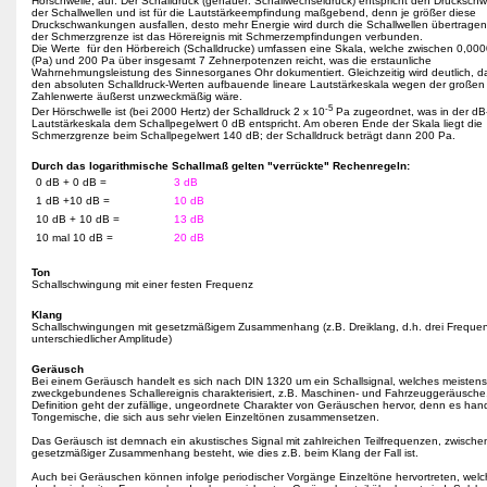
Hörschwelle, auf. Der Schalldruck (genauer: Schallwechseldruck) entspricht den Drucksc
der Schallwellen und ist für die Lautstärkeempfindung maßgebend, denn je größer diese
Druckschwankungen ausfallen, desto mehr Energie wird durch die Schallwellen übertrage
der Schmerzgrenze ist das Hörereignis mit Schmerzempfindungen verbunden.
Die Werte für den Hörbereich (Schalldrucke) umfassen eine Skala, welche zwischen 0,00
(Pa) und 200 Pa über insgesamt 7 Zehnerpotenzen reicht, was die erstaunliche
Wahrnehmungsleistung des Sinnesorganes Ohr dokumentiert. Gleichzeitig wird deutlich, d
den absoluten Schalldruck-Werten aufbauende lineare Lautstärkeskala wegen der große
Zahlenwerte äußerst unzweckmäßig wäre.
-5
Der Hörschwelle ist (bei 2000 Hertz) der Schalldruck 2 x 10
Pa zugeordnet, was in der dB
Lautstärkeskala dem Schallpegelwert 0 dB entspricht. Am oberen Ende der Skala liegt die
Schmerzgrenze beim Schallpegelwert 140 dB; der Schalldruck beträgt dann 200 Pa.
Durch das logarithmische Schallmaß gelten "verrückte" Rechenregeln:
0 dB + 0 dB =
3 dB
1 dB +10 dB =
10 dB
10 dB + 10 dB =
13 dB
10 mal 10 dB =
20 dB
Ton
Schallschwingung mit einer festen Frequenz
Klang
Schallschwingungen mit gesetzmäßigem Zusammenhang (z.B. Dreiklang, d.h. drei Frequen
unterschiedlicher Amplitude)
Geräusch
Bei einem Geräusch handelt es sich nach DIN 1320 um ein Schallsignal, welches meistens 
zweckgebundenes Schallereignis charakterisiert, z.B. Maschinen- und Fahrzeuggeräusche.
Definition geht der zufällige, ungeordnete Charakter von Geräuschen hervor, denn es hand
Tongemische, die sich aus sehr vielen Einzeltönen zusammensetzen.
Das Geräusch ist demnach ein akustisches Signal mit zahlreichen Teilfrequenzen, zwisch
gesetzmäßiger Zusammenhang besteht, wie dies z.B. beim Klang der Fall ist.
Auch bei Geräuschen können infolge periodischer Vorgänge Einzeltöne hervortreten, wel