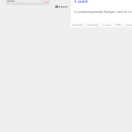
© Landeshauptstadt Stuttgart, Amt für Um
Kontakt
Sitemap
Suche
Hilfe
Intr