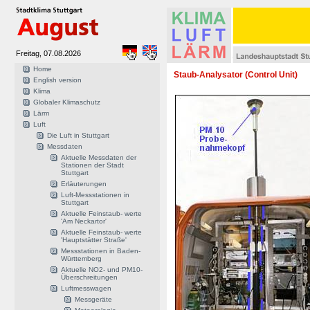
Freitag, 07.08.2026
Home
Staub-Analysator (Control Unit)
English version
Klima
Globaler Klimaschutz
Lärm
Luft
Die Luft in Stuttgart
Messdaten
Aktuelle Messdaten der
Stationen der Stadt
Stuttgart
Erläuterungen
Luft-Messstationen in
Stuttgart
Aktuelle Feinstaub- werte
'Am Neckartor'
Aktuelle Feinstaub- werte
'Hauptstätter Straße'
Messstationen in Baden-
Württemberg
Aktuelle NO2- und PM10-
Überschreitungen
Luftmesswagen
Messgeräte