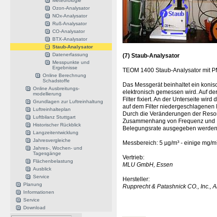
Meteorologie
Ozon-Analysator
NOx-Analysator
Ruß-Analysator
CO-Analysator
BTX-Analysator
Staub-Analysator
Datenerfassung
(7)
Staub-Analysator
Messpunkte und
Ergebnisse
TEOM 1400 Staub-Analysator mit 
Online Berechnung
Schadstoffe
Das Messgerät beinhaltet ein koni
Online Ausbreitungs-
elektronisch gemessen wird. Auf der
modellierung
Filter fixiert. An der Unterseite wir
Grundlagen zur Luftreinhaltung
auf dem Filter niedergeschlagenen
Luftreinhalteplan
Durch die Veränderungen der Reso
Luftbilanz Stuttgart
Zusammenhang von Frequenz und Ma
Historischer Rückblick
Belegungsrate ausgegeben werden
Langzeitentwicklung
Jahresvergleiche
Messbereich: 5 µg/m³ - einige mg/m
Jahres-, Wochen- und
Tagesgänge
Vertrieb:
Flächenbelastung
MLU GmbH, Essen
Ausblick
Service
Hersteller:
Planung
Rupprecht & Patashnick CO., Inc., 
Informationen
Service
Download