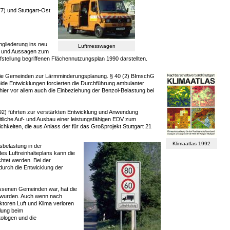
7) und Stuttgart-Ost
ingliederung ins neu
Luftmesswagen
en und Aussagen zum
ufstellung begriffenen Flächennutzungsplan 1990 darstellten.
 die Gemeinden zur Lärmminderungsplanung. § 40 (2) BImschG
de Entwicklungen forcierten die Durchführung ambulanter
er vor allem auch die Einbeziehung der Benzol-Belastung bei
-92) führten zur verstärkten Entwicklung und Anwendung
liche Auf- und Ausbau einer leistungsfähigen EDV zum
hkeiten, die aus Anlass der für das Großprojekt Stuttgart 21
Klimaatlas 1992
belastung in der
es Luftreinhalteplans kann die
chtet werden. Bei der
durch die Entwicklung der
ssenen Gemeinden war, hat die
t wurden. Auch wenn nach
oren Luft und Klima verloren
ilung beim
tologen und die