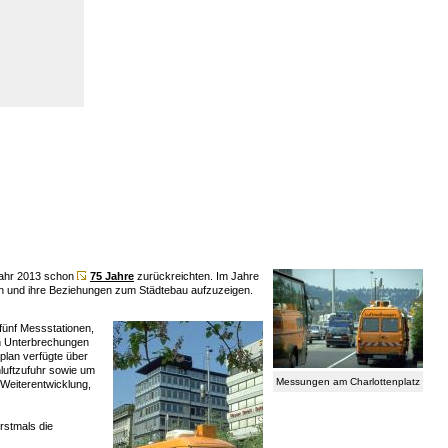
 Jahr 2013 schon
75 Jahre
zurückreichten. Im Jahre
en und ihre Beziehungen zum Städtebau aufzuzeigen.
ünf Messstationen,
en Unterbrechungen
plan verfügte über
hluftzufuhr sowie um
Messungen am Charlottenplatz
Weiterentwicklung,
erstmals die