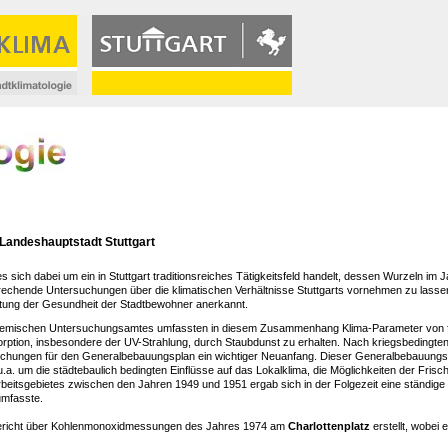
 Landeshauptstadt Stuttgart
sich dabei um ein in Stuttgart traditionsreiches Tätigkeitsfeld handelt, dessen Wurzeln im
rechende Untersuchungen über die klimatischen Verhältnisse Stuttgarts vornehmen zu lass
altung der Gesundheit der Stadtbewohner anerkannt.
 Chemischen Untersuchungsamtes umfassten in diesem Zusammenhang Klima-Parameter von f
tion, insbesondere der UV-Strahlung, durch Staubdunst zu erhalten. Nach kriegsbedingt
uchungen für den Generalbebauungsplan ein wichtiger Neuanfang. Dieser Generalbebauungs
.a. um die städtebaulich bedingten Einflüsse auf das Lokalklima, die Möglichkeiten der Frisc
eitsgebietes zwischen den Jahren 1949 und 1951 ergab sich in der Folgezeit eine ständige 
umfasste.
bericht über Kohlenmonoxidmessungen des Jahres 1974 am
Charlottenplatz
erstellt, wobei 