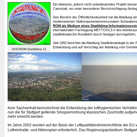
Ein kleineres, jedoch nicht unbedeutendes Projekt best
Cannstatt, wo unter besonderer Berücksichtigung ökolog
Den Bereich der Öffentlichkeitsarbeit hat die Abteilung e
modernisierten Vielkomponentenmessstation Schwabenzent
ROM als Medium eines
Stadtklima-Informationssys
internationalen Fachtagung METTOOLS II des Arbeitsauss
stadtklimatische Rundfahrt durch Stuttgart durchgeführt,
Seit 1992 berichtet die Abteilung Stadtklimatologie in de
Entwicklung und auf Vorschlag der Abteilung vom Gemei
DVD-ROM Stadtklima 21
Kein Sachverhalt kennzeichnet die Entwicklung der lufthygienischen Verhält
nun die für Stuttgart geltende Smogverordnung klassischen Zuschnitts auf
mehr erreicht werden.
Im Jahre 2002 wurden auf der Basis der Luftqualitätsrahmenrichtlinie der EU 
Luftreinhalte- und Aktionsplan erforderlich. Das Regierungspräsidium Stuttga