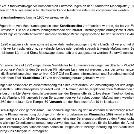
Abt. Stadtklimatologie Vielkomponenten-Luftmessungen an den Standorten Marienplatz (197
ten ab 1982 systematische, flächendeckende Rastermessfahrten vorgenommen werden.
rslärmkartierung
konnte 1983 vorgelegt werden.
die Ergebnisse von Messkampagnen in einer
Schriftenreihe
veröffentlicht wurden, die bis zur E
n umfasste. Die neue Untersuchungsmethode der Infrarot-Thermographie ermöglichte "Dat
twicklung" veröffentlicht wurden und eine wichtige Beratungsgrundlage für den seinerzeit in A
 1990 ergaben sich neue administrative Rahmenbedingungen: § 47 a BImSchG verpflichtet
ten für verkehrsplanerische, verkehrslenkende oder verkehrsbeschränkende Maßnahmen. Bei
binierter Lärm-und Klima-Messwagen beschafft und ausgestattet wurden. Zu erwähnen ist hi
) sowie die seit 1992 eingeführten Merkblätter für Luftverunreinigungen an Straßen (MLuS
ognose. Auch für den Bereich der Klimatologie kann gesagt werden, dass der zwischenzeit
st die Entwicklung einer interaktiven CD-ROM mit Daten, Informationen und Berechnungsmöglic
atischen Titel
"Stadtklima 21"
von der Abteilung herausgebracht wurde.
ngen insbesondere im Zusammenhang mit einer verstärkten Berücksichtigung der Kfz-Abgas
stellten Luftreinhalteplans gefordert wird. Im Rahmen der bauleitplanerischen Maßnahmen d
 beschränkte Verwendung luftverunreinigender Brennstoffe als Erfolg dieser Tradition betra
gung der Abteilung Klimatologie in den Beratungen der verkehrsbezogenen Maßnahmen, welche 
1989 der spektakuläre
Tempo-60-Versuch
auf der Bundesstraße 10 im Neckartal.
 dessen Aufgabe eine gemeinsame Flächennutzungsplanung der im Verband zusammengeschlo
reiche Klimauntersuchung durchgeführt, deren Ergebnisse als
Klimaatlas 1992
veröffentlich
gen seine ursprüngliche Bedeutung als gemeinsame Beratungsgrundlage zu den Planungsfakt
als wichtige Grundlagenuntersuchung verwendet, was insbesondere für die Mitarbeit der Abte
der Erstellung des Klimaatlasses haben im übrigen die frühzeitige Beteiligung der Stadtklima
rojektes Stuttgart 21 ermöglicht.