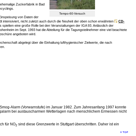
 ehemalige Zuckerfabrik in Bad
ecyclings.
Tempo-60-Versuch
e Einspeisung von Daten der
intensiviert, nicht zuletzt auch durch die Neuheit der oben schon erwähnten
CD-
spielten eine große Rolle bei den Veranstaltungen der IGA 93. Anlässlich der
nheim im Sept. 1993 hat die Abteilung für die Tagungsteilnehmer eine viel beachtete
Broschüre angeboten wird.
Rechenschaft abgelegt über die Einhaltung lufthygienischer Zielwerte, die nach
ren.
ter Smog-Alarm (Vorwarnstufe) im Januar 1982. Zum Jahresanfang 1997 konnte
mogalarm bei austauscharmen Wetterlagen nach menschlichem Ermessen nicht
uch für NO
sind diese Grenzwerte in Stuttgart überschritten. Daher ist ein
2