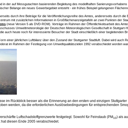
and in der auf Messgutachten basierenden Begleitung des modellhaften Sanierungsvorhabens
ischer Belange ein neues Gewerbegebiet entsteht - ein frühes Beispiel gelungenen Flächenr
inerseits durch ihre Beiträge für die Veröffentlichungsreihe des Amtes, andererseits durch di
rum mit zusätzlichen Informationen in Großflächenanzeigetafeln an zwei Punkten der Stadt 
tems
(neue Version 5 als DVD-ROM). Vorträge im Rahmen der Öffentlichkeitsarbeit des Amtes 
chusses Umweltmeteorologie der Deutschen Meteorologischen Gesellschaft in Stuttgart-Hohe
 die auch heute noch für interessierte Besucher der Stadt einschließlich einer begleitenden 
r Form einer jährlichen Luftbilanz über den Zustand der Stuttgarter Stadtluft. Dabei wird auch 
nderat im Rahmen der Festlegung von Umweltqualitätszielen 1992 verabschiedet worden wa
nisse im Rückblick besser als die Erinnerung an den ersten und einzigen Stuttgar
gehoben werden, da die erforderlichen Auslösebedingungen für entsprechenden S
verschärfte Luftschadstoffgrenzwerte festgelegt. Sowohl für Feinstaub (PM
) als a
10
rt hat diesen Ende 2005 verabschiedet.