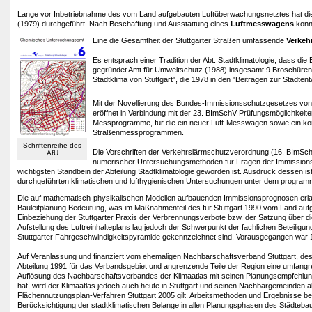
Lange vor Inbetriebnahme des vom Land aufgebauten Luftüberwachungsnetztes hat die 
(1979) durchgeführt. Nach Beschaffung und Ausstattung eines
Luftmesswagens
konn
Eine die Gesamtheit der Stuttgarter Straßen umfassende
Verkeh
Es entsprach einer Tradition der Abt. Stadtklimatologie, dass 
gegründet Amt für Umweltschutz (1988) insgesamt 9 Broschüre
Stadtklima von Stuttgart", die 1978 in den "Beiträgen zur Stadten
Mit der Novellierung des Bundes-Immissionsschutzgesetzes von
eröffnet in Verbindung mit der 23. BImSchV Prüfungsmöglichkei
Messprogramme, für die ein neuer Luft-Messwagen sowie ein kom
Straßenmessprogrammen.
Schriftenreihe des
Die Vorschriften der Verkehrslärmschutzverordnung (16. BImSchV
AfU
numerischer Untersuchungsmethoden für Fragen der Immissionspr
wichtigsten Standbein der Abteilung Stadtklimatologie geworden ist. Ausdruck dessen i
durchgeführten klimatischen und lufthygienischen Untersuchungen unter dem programm
Die auf mathematisch-physikalischen Modellen aufbauenden Immissionsprognosen erla
Bauleitplanung Bedeutung, was im Maßnahmenteil des für Stuttgart 1990 vom Land aufge
Einbeziehung der Stuttgarter Praxis der Verbrennungsverbote bzw. der Satzung über die
Aufstellung des Luftreinhalteplans lag jedoch der Schwerpunkt der fachlichen Beteili
Stuttgarter Fahrgeschwindigkeitspyramide gekennzeichnet sind. Vorausgegangen war 
Auf Veranlassung und finanziert vom ehemaligen Nachbarschaftsverband Stuttgart,
Abteilung 1991 für das Verbandsgebiet und angrenzende Teile der Region eine umfang
Auflösung des Nachbarschaftsverbandes der Klimaatlas mit seinen Planungsempfehlun
hat, wird der Klimaatlas jedoch auch heute in Stuttgart und seinen Nachbargemeinden 
Flächennutzungsplan-Verfahren Stuttgart 2005 gilt. Arbeitsmethoden und Ergebnisse bei 
Berücksichtigung der stadtklimatischen Belange in allen Planungsphasen des Städtebaup