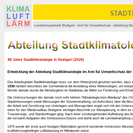
88 Jahre Stadtklimatologie in Stuttgart (2026)
Entwicklung der Abteilung Stadtklimatologie im Amt für Umweltschutz der
Das Arbeitsgebiet Stadtklimatologie muss vor dem Hintergrund gesehen werden, dass es 
1938
nämlich beschloss der Gemeinderat die Anstellung eines Meteorologen, um entsp
Bereits damals wurde die Klimahygiene im Städtebau als Mittel zur Förderung und Erh
Die Untersuchungen der damals noch sehr kleinen "Klimatologischen Abteilung" des
Staubmessungen sowie Messungen der Sonnenstrahlung, um Aufschluss über die Absorp
der Arbeit und Zerstörung von Unterlagen und Messgeräten ergab sich mit den Unters
einen für den Wiederaufbau Stuttgarts wichtigen Abschnitt zur Klimaplanung, in dem es u
Trassierungs- und Standortfragen ging. Nach einer vorübergehenden Aufhebung des Arb
die verstärkt Aufgaben des Immissionsschutzes und damit auch die Lärmbekämpfung 
1975 wurde der erste auch heutigen Maßstäben gerecht werdende Immissions-Mess
kraftfahrzeugbedingte Luftbelastung im Mittelpunkt stand.