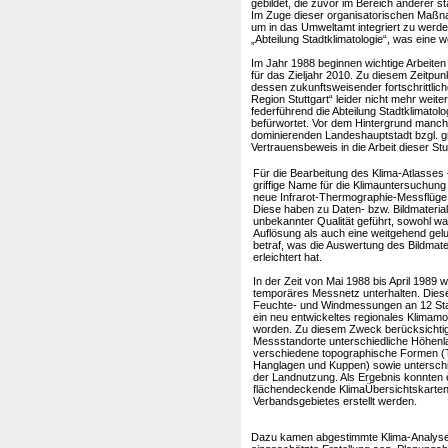
gebildet, die zuvor im Bereich anderer 
Im Zuge dieser organisatorischen Maß
um in das Umweltamt integriert zu werden
„Abteilung Stadtklimatologie“, was eine
Im Jahr 1988 beginnen wichtige Arbeite
für das Zieljahr 2010. Zu diesem Zeitpu
dessen zukunftsweisender fortschrittli
Region Stuttgart“ leider nicht mehr weite
federführend die Abteilung Stadtklimat
befürwortet. Vor dem Hintergrund manc
dominierenden Landeshauptstadt bzgl. 
Vertrauensbeweis in die Arbeit dieser Stut
Für die Bearbeitung des Klima-Atlasses 
griffige Name für die Klimauntersuchun
neue Infrarot-Thermographie-Messflüge
Diese haben zu Daten- bzw. Bildmaterial
unbekannter Qualität geführt, sowohl wa
Auflösung als auch eine weitgehend ge
betraf, was die Auswertung des Bildmate
erleichtert hat.
In der Zeit von Mai 1988 bis April 1989 
temporäres Messnetz unterhalten. Dies
Feuchte- und Windmessungen an 12 Sta
ein neu entwickeltes regionales Klimamo
worden. Zu diesem Zweck berücksichtig
Messstandorte unterschiedliche Höhenl
verschiedene topographische Formen (T
Hanglagen und Kuppen) sowie untersch
der Landnutzung. Als Ergebnis konnten 
flächendeckende KlimaÜbersichtskarte
Verbandsgebietes erstellt werden.
Dazu kamen abgestimmte Klima-Analyse-K