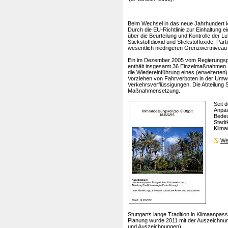
Beim Wechsel in das neue Jahrhundert k
Durch die EU-Richtlinie zur Einhaltung e
über die Beurteilung und Kontrolle der L
Stickstoffdioxid und Stickstoffoxide, Part
wesentlich niedrigeren Grenzwertniveau 
Ein im Dezember 2005 vom Regierungspräs
enthält insgesamt 36 Einzelmaßnahmen. 
die Wiedereinführung eines (erweiterten
Vorziehen von Fahrverboten in der Um
Verkehrsverflüssigungen. Die Abteilung St
Maßnahmensetzung.
Seit
Anpas
Bedeu
Stadt
Klima
We
Stuttgarts lange Tradition in Klimaanpa
Planung wurde 2011 mit der Auszeichnun
und Auszeichnungen
)