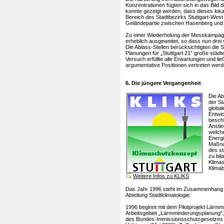
Konzentrationen fügten sich in das Bild
konnte gezeigt werden, dass dieses lo
Bereich des Stadtbezirks Stuttgart-West ü
Geländepartie zwischen Hasenberg und Ka
Zu einer Wiederholung der Messkampag
erheblich ausgeweitet, so dass nun drei
Die Ablass-Stellen berücksichtigten die
Planungen für „Stuttgart 21“ große städ
Versuch erfüllte alle Erwartungen und li
argumentative Positionen vertreten wer
6. Die jüngere Vergangenheit
Die Ab
der S
globa
Entwic
beschl
Anstie
welche
Energi
Maßna
des st
zu bil
Klimas
Klima
Weitere Infos zu KLIKS
Das Jahr 1996 steht im Zusammenhang mi
Abteilung Stadtklimatologie:
1996 beginnt mit dem Pilotprojekt Lärmm
Arbeitsgebiet „Lärmminderungsplanung“,
des Bundes-Immissionsschutzgesetzes b