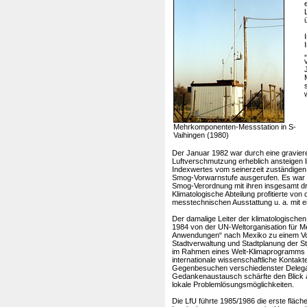
Mehrkomponenten-Messstation in S-
Vaihingen (1980)
Der Januar 1982 war durch eine gravier
Luftverschmutzung erheblich ansteigen l
Indexwertes vom seinerzeit zuständigen 
Smog-Vorwarnstufe ausgerufen. Es war die
Smog-Verordnung mit ihren insgesamt d
Klimatologische Abteilung profitierte von
messtechnischen Ausstattung u. a. mit e
Der damalige Leiter der klimatologischen
1984 von der UN-Weltorganisation für Me
Anwendungen“ nach Mexiko zu einem Vort
Stadtverwaltung und Stadtplanung der St
im Rahmen eines Welt-Klimaprogramms st
internationale wissenschaftliche Konta
Gegenbesuchen verschiedenster Delegati
Gedankenaustausch schärfte den Blick 
lokale Problemlösungsmöglichkeiten.
Die LfU führte 1985/1986 die erste flä