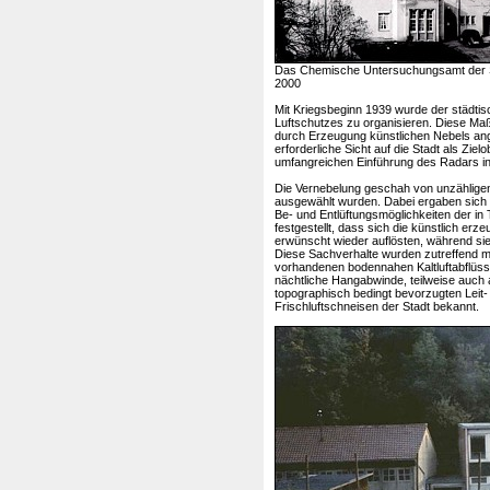
Das Chemische Untersuchungsamt der Stad
2000
Mit Kriegsbeginn 1939 wurde der städt
Luftschutzes zu organisieren. Diese Ma
durch Erzeugung künstlichen Nebels an
erforderliche Sicht auf die Stadt als Ziel
umfangreichen Einführung des Radars in 
Die Vernebelung geschah von unzähligen
ausgewählt wurden. Dabei ergaben sich 
Be- und Entlüftungsmöglichkeiten der in 
festgestellt, dass sich die künstlich e
erwünscht wieder auflösten, während sie 
Diese Sachverhalte wurden zutreffend mit
vorhandenen bodennahen Kaltluftabflüsse
nächtliche Hangabwinde, teilweise auch 
topographisch bedingt bevorzugten Leit-
Frischluftschneisen der Stadt bekannt.