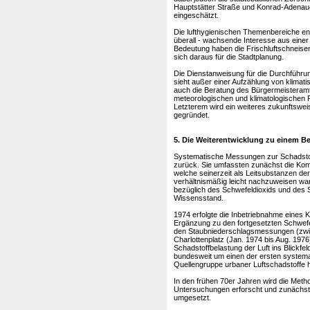
Hauptstätter Straße und Konrad-Adenaue
eingeschätzt.
Die lufthygienischen Themenbereiche ent
überall - wachsende Interesse aus einer
Bedeutung haben die Frischluftschneisen
sich daraus für die Stadtplanung.
Die Dienstanweisung für die Durchführu
sieht außer einer Aufzählung von klima
auch die Beratung des Bürgermeisteramt
meteorologischen und klimatologischen 
Letzterem wird ein weiteres zukunftswei
gegründet.
5. Die Weiterentwicklung zu einem B
Systematische Messungen zur Schadstoffb
zurück. Sie umfassten zunächst die Ko
welche seinerzeit als Leitsubstanzen der
verhältnismäßig leicht nachzuweisen wa
bezüglich des Schwefeldioxids und des 
Wissensstand.
1974 erfolgte die Inbetriebnahme eines
Ergänzung zu den fortgesetzten Schwef
den Staubniederschlagsmessungen (zwi
Charlottenplatz (Jan. 1974 bis Aug. 1976
Schadstoffbelastung der Luft ins Blickfe
bundesweit um einen der ersten systemat
Quellengruppe urbaner Luftschadstoffe 
In den frühen 70er Jahren wird die Metho
Untersuchungen erforscht und zunächst 
umgesetzt.