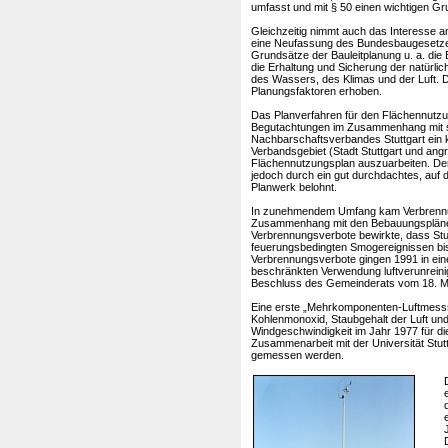
umfasst und mit § 50 einen wichtigen Gr
Gleichzeitig nimmt auch das Interesse an
eine Neufassung des Bundesbaugesetzes i
Grundsätze der Bauleitplanung u. a. di
die Erhaltung und Sicherung der natürl
des Wassers, des Klimas und der Luft. D
Planungsfaktoren erhoben.
Das Planverfahren für den Flächennutzu
Begutachtungen im Zusammenhang mit str
Nachbarschaftsverbandes Stuttgart ein 
Verbandsgebiet (Stadt Stuttgart und a
Flächennutzungsplan auszuarbeiten. D
jedoch durch ein gut durchdachtes, auf
Planwerk belohnt.
In zunehmendem Umfang kam Verbrennun
Zusammenhang mit den Bebauungspläne
Verbrennungsverbote bewirkte, dass Stut
feuerungsbedingten Smogereignissen bis
Verbrennungsverbote gingen 1991 in ei
beschränkten Verwendung luftverunreini
Beschluss des Gemeinderats vom 18. M
Eine erste „Mehrkomponenten-Luftmessst
Kohlenmonoxid, Staubgehalt der Luft un
Windgeschwindigkeit im Jahr 1977 für di
Zusammenarbeit mit der Universität Stu
gemessen werden.