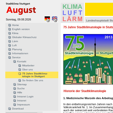
Sonntag, 09.08.2026
Home
75 Jahre Stadtklimatologie in Stutt
English version
Klima
Globaler Klimaschutz
Lärm
Luft
Planung
Informationen
Service
Kontakt
Mitarbeiter
Über uns
75 Jahre Stadtklima-
tologie in Stuttgart
So finden Sie uns
Sitemap
Suche
Historie der Stadtklimatologie
Hilfe
Intranet Login
1. Medizinische Wurzeln des Arbeitsg
Intranet
In den entbehrungsreichen Jahren nach d
Impressum
Volkskrankheit Nr. 1. Im Zusammenhang
Download
auch der seinerzeit weit verbreiteten Ra