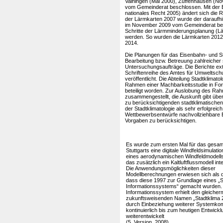
Vaihingen (Mai 2000), Zuffenhausen (No
vom Gemeinderat beschlossen. Mit der 
nationales Recht 2005) ändert sich die 
der Lärmkarten 2007 wurde der daraufhin
im November 2009 vom Gemeinderat be
Schritte der Lärmminderungsplanung (Lär
werden. So wurden die Lärmkarten 2012 ak
2014.
Die Planungen für das Eisenbahn- und St
Bearbeitung bzw. Betreuung zahlreicher 
Untersuchungsaufträge. Die Berichte ext
Schriftenreihe des Amtes für Umweltsch
veröffentlicht. Die Abteilung Stadtklimato
Rahmen einer Machbarkeitsstudie in For
beteiligt worden. Zur Auslobung des Rah
zusammengestellt, die Auskunft gibt übe
zu berücksichtigenden stadtklimatischen 
der Stadtklimatologie als sehr erfolgreic
Wettbewerbsentwürfe nachvollziehbare B
Vorgaben zu berücksichtigen.
Es wurde zum ersten Mal für das gesam
Stuttgarts eine digitale Windfeldsimulatio
eines aerodynamischen Windfeldmodells
das zusätzlich ein Kaltluftflussmodell int
Die Anwendungsmöglichkeiten dieser
Modellberechnungen erwiesen sich als der
dass diese 1997 zur Grundlage eines „S
Informationssystems“ gemacht wurden.
Informationssystem erhielt den gleiche
zukunftsweisenden Namen „Stadtklima 
durch Einbeziehung weiterer Systemk
kontinuierlich bis zum heutigen Entwick
weiterentwickelt
(5. Version, 2008).