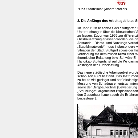
"Das Stadtklima" (Albert Kratzer)
3. Die Anfänge des Arbeitsgebietes S
Im Jahr 1938 beschloss der Stuttgarter
Untersuchungen über die klimatischen 
zu lassen. Zuvor war 1935 zur differenz
Ortsbausatzung erlassen worden, die das 
Abstands-, Dichte- und Nutzungs-vorschr
„Stadtklimatologie“ muss insbesondere 
Situation der Stadt Stuttgart sowie der
Verbindung mit dem milden Klima einer We
thermischer Belastung bzw. Schwüle-Emp
Handikap Stuttgarts ist auf die Windarm
Ansteigen der Luftbelastung.
Das neue städtische Arbeitsgebiet wu
schon seit 1869 bestand. Das Instrument
zu heute viel geringer und berücksichtig
Messung von Schadgasen entstammten d
sowie der Bergbautechnik (Bewetterung
„Staublunge“, allgemeiner Explosionssch
den Gasschutz hatten auch die Erfahrun
beigesteuert.