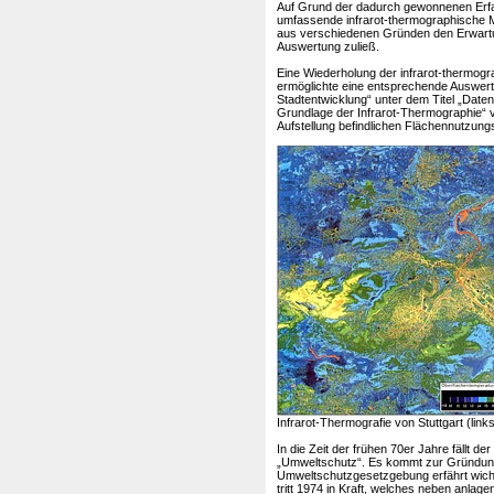
Auf Grund der dadurch gewonnenen Erfa
umfassende infrarot-thermographische M
aus verschiedenen Gründen den Erwartu
Auswertung zuließ.
Eine Wiederholung der infrarot-thermogr
ermöglichte eine entsprechende Auswertu
Stadtentwicklung“ unter dem Titel „Date
Grundlage der Infrarot-Thermographie“ ver
Aufstellung befindlichen Flächennutzung
Infrarot-Thermografie von Stuttgart (link
In die Zeit der frühen 70er Jahre fällt 
„Umweltschutz“. Es kommt zur Gründu
Umweltschutzgesetzgebung erfährt wich
tritt 1974 in Kraft, welches neben anl