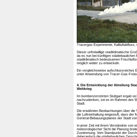
Tracergas-Experimente, Kaltluftabfluss,
Dieser unfreiwillige stadtklimatische Gr
da es nun bei künftigen städtebaulichen 
stadtklimatisch bedeutsamen Frischluftsc
möglich weiter zu entwickeln.
Ein vergleichsweise aufschlussreiches E
unter Anwendung von Tracer-Gas-Freiset
4. Die Entwicklung der Abteilung Stad
Weltkrieg
Im bombenzerstörten Stuttgart ergab sic
nachzudenken, sei es im Rahmen des Wi
Stadt.
Die erwähnten Beobachtungen über die V
die Luftreinhaltung eingestuft, dass de
General-Bebauungsplanes der Stadt von 
In jener Zeit mit ihrem Verständnis von 
meteorologischer Sicht die Planung breit
Zustimmung. Vom Standpunkt der Durchlü
dabei jedoch die städtebaulichen Zers