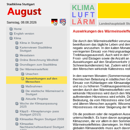
Samstag, 08.08.2026
Home
Auswirkungen des Wärmeinseleffe
English version
Klima
Die durch den Wärmeinseleffekt verursa
Klima in Stuttgart
beeinflussen das tägliche Leben und den
Kartenviewer Stadtklima
negativ anzusehen. In den kalten Monat
Stuttgart
verringerten Einsatz von Heizungsanlag
Treibhausgasausstoß. Auch wird in den 
Messdaten
Frost- und Eistagen sowie die Anzahl an 
Online Berechnung Windfeld
Auswirkungen auf den Straßenverkehr (we
Grundlagen zum Stadtklima
Schneeräumdiensten) hat. Zudem wird d
den Menschen wirkende Kältestress redu
Der Wärmeinseleffekt
Ursachen
In den warmen Monaten (Sommermonate) 
Auswirkungen auf den
thermischen Belastung in städtischen Ge
Menschen
Einsatz von Kühlanlagen wie Klimaanalg
und so zu höheren Treibhausgasemissio
Maßnahmen
werden durch den Wärmeinseleffekt verst
Die städtische Wärmeinsel in
wirkende Hitzestress wird durch den Wär
Stuttgart
auftretendem Hitzestress wird erhöht. D
Aktuelle Projekte
Bedeutung, da vom Hitzestress eine Gef
Woche der Klimaanpassung
und älteren Menschen ausgeht. Wissensc
2025
Hitzestresses mit einer Steigerung der Mor
KlippS - Klimaplanungs- pass
Ob die positiven oder die negativen Aus
Stuttgart (2015)
unterschiedlich. Es kann davon ausgeg
Klimaatlas Region Stuttgart 2008
Klimazonen, die vor allem in den Somm
Klimaatlas
Wärmeinseleffektes überwiegen. Im Hinbl
Nachbarschaftsverband Stuttgart
globalen Klimawandels muss auch davon