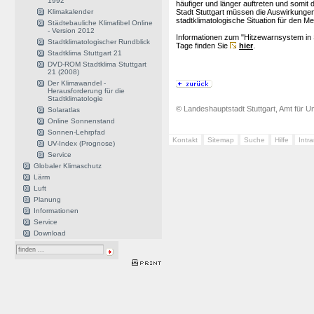
1992
häufiger und länger auftreten und somit 
Klimakalender
Stadt Stuttgart müssen die Auswirkunge
stadtklimatologische Situation für den
Städtebauliche Klimafibel Online
- Version 2012
Informationen zum "Hitzewarnsystem in S
Stadtklimatologischer Rundblick
Tage finden Sie
hier
.
Stadtklima Stuttgart 21
DVD-ROM Stadtklima Stuttgart
21 (2008)
Der Klimawandel -
Herausforderung für die
Stadtklimatologie
© Landeshauptstadt Stuttgart, Amt für Um
Solaratlas
Online Sonnenstand
Sonnen-Lehrpfad
Kontakt
Sitemap
Suche
Hilfe
Intr
UV-Index (Prognose)
Service
Globaler Klimaschutz
Lärm
Luft
Planung
Informationen
Service
Download