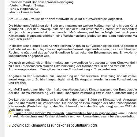
- Zweckverband Bodensee-Wasserversorgung
- Verband Region Stuttgart
- EnBW Regional AG
- Amt für Umweltschutz.
Am 19.03.2012 wurde der Konzeptentwurf im Beirat für Umweltschutz vorgestellt.
Die bisherigen Aktivitäten der Stadt und notwendige weitere Maßnahmen sind in dem Kon
gebündelt. Einer der Schwerpunkte sind konkrete und umsetzbare Schritte. Von besonde
sind jedoch die planerisch-konzeptionellen Maßnahmen, welche die Möglichkeit zur Anpa
Klimawandel insgesamt erhöhen, eine Weichenstellung bedeuten und dann konkretere 
nach sich ziehen.
In diesem Sinne erhebt das Konzept keinen Anspruch auf Vollständigkeit oder Abgeschlos
Vielmehr soll es Grundlage für ein optimiertes Verwaltungshandeln sein, das dem Klimawa
Rechnung trägt und das auf der Grundlage fortschreitender Erkenntnisse und Entwicklun
kontinuierlich angepasst wird.
Die noch unvollständigen Erkenntnisse zur notwendigen Anpassung an den Klimawandel 
zu einer unterschiedlich starken Differenzierung der Maßnahmen in den verschiedenen
Anpassungssektoren. Dies gilt es, in einer Fortschreibung z. T. zu verfeinern.
Angaben zu den Prioritäten, zur Finanzierung und zur zeitlichen Umsetzung sind als vorläu
soweit Angaben z. Zt. überhaupt möglich sind. Die Angaben werden in einer Fortschreibung 
und ergänzt.
KLIMAKS geht damit über die Inhalte des Aktionsplanes Klimaanpassung der Bundesregie
der das Thema Priorisierung, Zeit- und Finanzplan vollständig erst in einer Fortschreibung 
Die Landeshauptstadt Stuttgart legt als eine der ersten Städte ein Klimawandel - Anpass
vor und übernimmt eine Vorreiterrolle. Die bisherigen Bemühungen der Stadt zur Anpassu
Klimawandel (Berücksichtigung der Stadtklimatologie in der Stadtplanung) wurden 2011 du
Verleihung des
„Blauen Kompass“ beim Wettbewerb „Klimawandel – Anpassungspioniere“
vom Bundesmi
Umwelt, Naturschutz und Reaktorsicherheit und vom Umweltbundesamt bereits gewürdigt.
Download: Klimaanpassungskonzept Stuttgart (pdf)