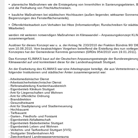
• planerische Maßnahmen wie die Entsiegelung von Innenhöfen in Sanierungsgebieten,
und die Freihaltung von Frischluftschneisen,
• bauliche Maßnahmen bei städtischen Hochbauten (außen liegender, wirksamer Sonnens
Begrenzungen des Fensterflächenanteils),
• Öffentlichkeitsarbeit zum Verhalten bei Hitze (Informationsflyer, Rundschreiben für städti
Mitarbeiter)
werden mit weiteren notwendigen Maßnahmen im Klimawandel – Anpassungskonzept KL
zusammengefasst.
Auslöser für dieses Konzept war u. a. der Antrag Nr. 233/2010 der Fraktion Bündnis 90/
vom 10.08.2010. Vom beabsichtigten Vorgehen betreffend die Erstellung des nun vorlieg
Konzeptes hat der Gemeinderat Kenntnis genommen (GRDrs 954/2010 vom 19.01.2011).
Das Konzept KLIMAKS baut auf der Deutschen Anpassungsstrategie der Bundesregierun
Klimawandel auf und konkretisiert diese für die Landeshauptstadt Stuttgart.
An der Erarbeitung des KLIMAKS war eine Arbeitsgruppe beteiligt, die aus Vertreterinnen u
folgender Institutionen und städtischer Ämter zusammengesetzt war:
- Arbeitsmedizinischer Dienst
- Arbeitssicherheitstechnischer Dienst
- Referatsabteilung Krankenhausbereich
- Eigenbetrieb Klinikum Stuttgart
- Amt für Liegenschaften und Wohnen
- Amt für öffentliche Ordnung
- Branddirektion
- Gesundheitsamt
- Amt für Stadtplanung und Stadterneuerung
- Hochbauamt
- Tiefbauamt
- Garten-, Friedhofs- und Forstamt
- Eigenbetrieb Abfallwirtschaft
- Eigenbetrieb Bäderbetriebe Stuttgart
- Eigenbetrieb Leben und Wohnen
- Verkehrs- und Tarifverbund Stuttgart (VVS)
- Stuttgarter Straßenbahnen AG
- Zweckverband Landeswasserversorgung