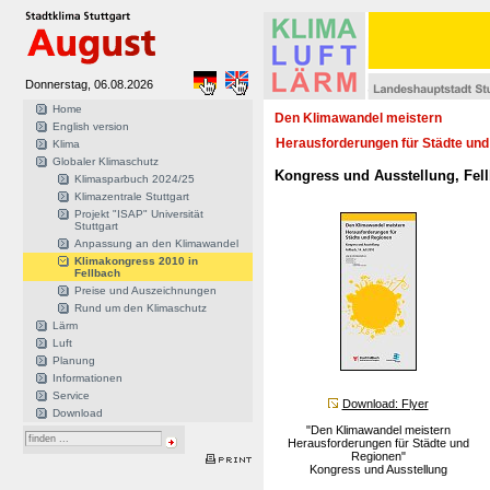
Donnerstag, 06.08.2026
Home
Den Klimawandel meistern
English version
Herausforderungen für Städte un
Klima
Globaler Klimaschutz
Kongress und Ausstellung, Fellb
Klimasparbuch 2024/25
Klimazentrale Stuttgart
Projekt "ISAP" Universität
Stuttgart
Anpassung an den Klimawandel
Klimakongress 2010 in
Fellbach
Preise und Auszeichnungen
Rund um den Klimaschutz
Lärm
Luft
Planung
Informationen
Service
Download: Flyer
Download
"Den Klimawandel meistern
Herausforderungen für Städte und
Regionen"
Kongress und Ausstellung