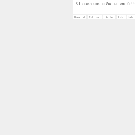
© Landeshauptstadt Stuttgart, Amt für Um
Kontakt
Sitemap
Suche
Hilfe
Intr