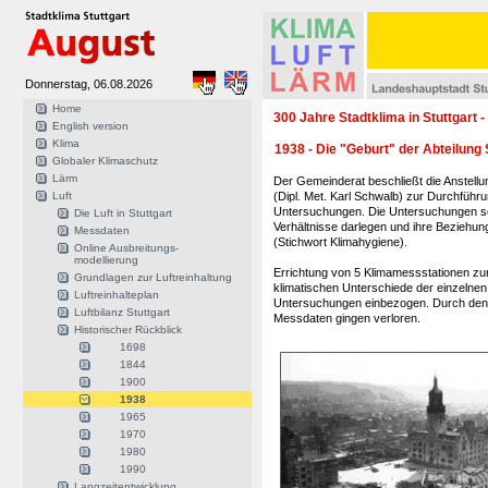
Donnerstag, 06.08.2026
Home
300 Jahre Stadtklima in Stuttgart -
English version
Klima
1938 - Die "Geburt" der Abteilung 
Globaler Klimaschutz
Lärm
Der Gemeinderat beschließt die Anstell
Luft
(Dipl. Met. Karl Schwalb) zur Durchführu
Untersuchungen. Die Untersuchungen sol
Die Luft in Stuttgart
Verhältnisse darlegen und ihre Beziehu
Messdaten
(Stichwort Klimahygiene).
Online Ausbreitungs-
modellierung
Errichtung von 5 Klimamessstationen zur
Grundlagen zur Luftreinhaltung
klimatischen Unterschiede der einzelnen
Luftreinhalteplan
Untersuchungen einbezogen. Durch den 
Luftbilanz Stuttgart
Messdaten gingen verloren.
Historischer Rückblick
1698
1844
1900
1938
1965
1970
1980
1990
Langzeitentwicklung