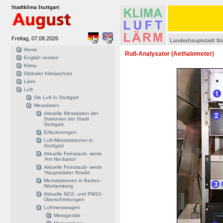
Freitag, 07.08.2026
Home
Ruß-Analysator (Aethalometer)
English version
Klima
Globaler Klimaschutz
Lärm
Luft
Die Luft in Stuttgart
Messdaten
Aktuelle Messdaten der
Stationen der Stadt
Stuttgart
Erläuterungen
Luft-Messstationen in
Stuttgart
Aktuelle Feinstaub- werte
'Am Neckartor'
Aktuelle Feinstaub- werte
'Hauptstätter Straße'
Messstationen in Baden-
Württemberg
Aktuelle NO2- und PM10-
Überschreitungen
Luftmesswagen
Messgeräte