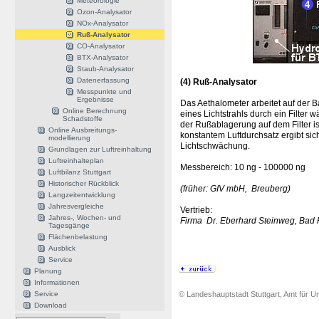
Meteorologie
Ozon-Analysator
NOx-Analysator
Ruß-Analysator
CO-Analysator
BTX-Analysator
Staub-Analysator
Datenerfassung
(4)
Ruß-Analysator
Messpunkte und
Ergebnisse
Das Aethalometer arbeitet auf der 
Online Berechnung
eines Lichtstrahls durch ein Filter
Schadstoffe
der Rußablagerung auf dem Filter is
Online Ausbreitungs-
konstantem Luftdurchsatz ergibt si
modellierung
Lichtschwächung.
Grundlagen zur Luftreinhaltung
Luftreinhalteplan
Messbereich: 10 ng - 100000 ng
Luftbilanz Stuttgart
Historischer Rückblick
(früher: GIV mbH, Breuberg)
Langzeitentwicklung
Jahresvergleiche
Vertrieb:
Jahres-, Wochen- und
Firma Dr. Eberhard Steinweg, Bad
Tagesgänge
Flächenbelastung
Ausblick
Service
Planung
Informationen
Service
© Landeshauptstadt Stuttgart, Amt für Um
Download