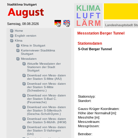
Samstag, 08.08.2026
Home
Messstation Berger Tunnel
English version
Klima
Stationsdaten
Klima in Stuttgart
S-Ost/ Berger Tunnel
Kartenviewer Stadtklima
Stuttgart
Messdaten
Aktuelle Messdaten der
Stationen der Stadt
Stuttgart
Download von Mess- daten
der Station S-Mitte (AfU)
Download von Mess- daten
der Station S-Mitte
(Schwabenz.)
Download von Mess- daten
Stationstyp:
der Station S-Bad C.
Standort:
(Feuerwache)
Download von Mess- daten
Gauss-Krüger-Koordinaten:
der Station S-Sillenbuch
Höhe über Normalnull [m]:
(Geschw.-Scholl-Gymn.)
Messhöhe [m]:
Download von Mess- daten
Messzeitraum:
der Station S-Mühlh. (HKW)
Messgrössen:
Download von Mess- daten
der Station S-Vaihingen
(Uni)
Betreiber: