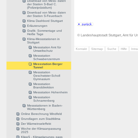
Download von Mess- daten
der Station S-Bad C.
(Polizeipräsidium)
Download von Mess- daten
der Station S-Feuerbach
Klima Dashbord Stuttgart
Erläuterungen
Grafik: Sommertage und
Heiße Tage
© Landeshauptstadt Stuttgart, Amt für Um
Klima-Messstationen in
Stuttgart
Messstation Amt für
Kontakt
Sitemap
Suche
Hilfe
Intr
Umweltschutz
Messstation
Schwabenzentrum
Messstation Berger
Tunnel
Messstation
Geschwister-Scholl
Gymnasium
Messstation
Branddirektion
Messstation Hohenheim
Messstation
Schnarrenberg
Messstationen in Baden-
Württemberg
Online Berechnung Windfeld
Grundlagen zum Stadtklima
Der Wärmeinseleffekt
Woche der Klimaanpassung
2025
KlippS - Klimaplanungs- pass