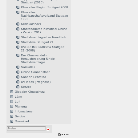
Stuttgart (2015)
Klimaatlas Region Stuttgart 2008
Klimaatlas
Nachbarschaftsverband Stuttgart
1992
Klimakalender
Städtebauliche Klimafibel Online
- Version 2012
Stadtklimatologischer Rundblick
Stadtklima Stuttgart 21
DVD-ROM Stadtklima Stuttgart
21 (2008)
Der Klimawandel -
Herausforderung für die
Stadtklimatologie
Solaratlas
Online Sonnenstand
Sonnen-Lehrpfad
UV-Index (Prognose)
Service
Globaler Klimaschutz
Lärm
Luft
Planung
Informationen
Service
Download