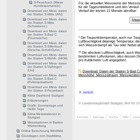
S-Feuerbach (Wiese
Für die aktuellen Messwerte der Messsta
Hundesportverein)
für die Tagesmittelwerte und den Verlauf
Verlauf der letzten 12 Monate abrufbar:
Download von Mess- daten
der Station S-Mitte (AfU)
Download von Mess- daten
der Station S-Mitte
(Schwabenz.)
Download von Mess- daten
der Station S-Bad C.
* Die Taupunkttemperatur, auch nur Taupu
(Feuerwache)
Luftfeuchtigkeit diejenige Temperatur, d
Download von Mess- daten
sich Wasserdampf als Tau oder Nebel a
der Station S-Sillenbuch
(Geschw.-Scholl-Gymn.)
** Die absolute Luftfeuchtigkeit, auch 
Download von Mess- daten
bestimmten Luftvolumen, also dessen Dic
der Station S-Mühlh. (HKW)
pro Kubikmeter Luft angegeben.
Download von Mess- daten
der Station S-Vaihingen
(Uni)
Download: Daten der Station S-Bad Ca
Messhöhe, Messzeitraum, Messgeräten 
Download von Mess- daten
der Station S-Bad C.
(Polizeipräsidium)
Download von Mess- daten
der Station S-Feuerbach
Klima Dashbord Stuttgart
Erläuterungen
© Landeshauptstadt Stuttgart, Amt für Um
Grafik: Sommertage und
Heiße Tage
Klima-Messstationen in
Kontakt
Sitemap
Suche
Hilfe
Intr
Stuttgart
Messstationen in Baden-
Württemberg
Online Berechnung Windfeld
Grundlagen zum Stadtklima