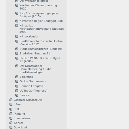
Der Wärmeinseleffekt
Woche der Klimaanpassung
2025
KlippS - Klimaplanungs- pass
Stuttgart (2015)
Klimaatlas Region Stuttgart 2008
Klimaatlas
Nachbarschaftsverband Stuttgart
1992
Klimakalender
Städtebauliche Klimafibel Online
- Version 2012
Stadtklimatologischer Rundblick
Stadtklima Stuttgart 21
DVD-ROM Stadtklima Stuttgart
21 (2008)
Der Klimawandel -
Herausforderung für die
Stadtklimatologie
Solaratlas
Online Sonnenstand
Sonnen-Lehrpfad
UV-Index (Prognose)
Service
Globaler Klimaschutz
Lärm
Luft
Planung
Informationen
Service
Download