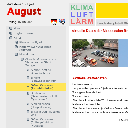
Freitag, 07.08.2026
Home
Aktuelle Daten der Messstation Br
English version
Klima
Klima in Stuttgart
Kartenviewer Stadtklima
Stuttgart
Messdaten
Aktuelle Messdaten der
Stationen der Stadt
Stuttgart
S-Mitte (Amt für
Umweltschutz)
S-Mitte
Aktuelle Wetterdaten
(Schwabenzentrum)
Lufttemperatur:
S-Bad Cannstatt
Taupunkttemperatur:* (ohne interaktive
(Branddirektion)
Windgeschwindigkeit:
S-Sillenbuch
(Geschwister Scholl
Windrichtung:
Gymnasium)
Absolute Luftfeuchte:** (ohne interaktiv
S-Mühlhausen
Relative Luftfeuchte:
(Hauptklärwerk)
Absoluter Luftdruck: (in 245 m Messhö
S-Vaihingen (Messfeld
Relativer Luftdruck: (ohne interaktiver 
Uni)
S-Bad Cannstatt
(Stan
(Polizeipräsidium,
Pragsattel)