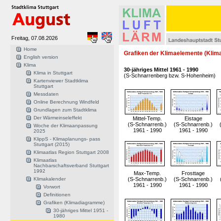
Freitag, 07.08.2026
Home
Grafiken der Klimaelemente (Kli
English version
Klima
30-jähriges Mittel 1961 - 1990
Klima in Stuttgart
(S-Schnarrenberg bzw. S-Hohenheim)
Kartenviewer Stadtklima
Stuttgart
Messdaten
Online Berechnung Windfeld
Grundlagen zum Stadtklima
Der Wärmeinseleffekt
Mittel-Temp.
Eistage
(S-Schnarrenb.)
(S-Schnarrenb.)
Woche der Klimaanpassung
1961 - 1990
1961 - 1990
2025
KlippS - Klimaplanungs- pass
Stuttgart (2015)
Klimaatlas Region Stuttgart 2008
Klimaatlas
Nachbarschaftsverband Stuttgart
1992
Max-Temp.
Frosttage
Klimakalender
(S-Schnarrenb.)
(S-Schnarrenb.)
1961 - 1990
1961 - 1990
Vorwort
Definitionen
Grafiken (Klimadiagramme)
30-jähriges Mittel 1951 -
1980