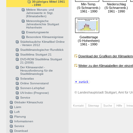
30-jähriges Mittel 1961
Min-Temp.
Niederschlag
- 1990
(S-Schnarrenb.)
(S-Schnarrenb.)
Mittlere Monats- und
1961 - 1990
1961 - 1990
Jahreswerte in Stgt.
(Klimatabellen)
Meteorologische
Jahresberichte Stuttgart
Hohenheim
Erwartungswerte
Besondere Klimaereignisse
Gewittertage
(S-Hohenheim)
Städtebauliche Klimafibel Online
1961 - 1990
- Version 2012
Stadtklimatologischer Rundblick
Stadtklima Stuttgart 21
Download der Grafiken der Klimaeleme
DVD-ROM Stadtklima Stuttgart
21 (2008)
Weiter zu den Klimatabellen der einz
Der Klimawandel -
Herausforderung für die
Stadtklimatologie
Solaratlas
Online Sonnenstand
Sonnen-Lehrpfad
© Landeshauptstadt Stuttgart, Amt für Um
UV-Index (Prognose)
Service
Globaler Klimaschutz
Kontakt
Sitemap
Suche
Hilfe
Intr
Lärm
Luft
Planung
Informationen
Service
Download