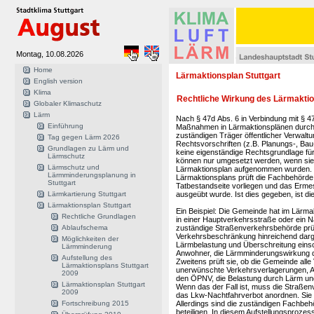
Montag, 10.08.2026
Home
Lärmaktionsplan Stuttgart
English version
Klima
Rechtliche Wirkung des Lärmakti
Globaler Klimaschutz
Lärm
Nach § 47d Abs. 6 in Verbindung mit §
Einführung
Maßnahmen in Lärmaktionsplänen durch
zuständigen Träger öffentlicher Verwal
Tag gegen Lärm 2026
Rechtsvorschriften (z.B. Planungs-, Bau
Grundlagen zu Lärm und
keine eigenständige Rechtsgrundlage f
Lärmschutz
können nur umgesetzt werden, wenn sie n
Lärmschutz und
Lärmaktionsplan aufgenommen wurden.
Lärmminderungsplanung in
Lärmaktionsplans prüft die Fachbehörde
Stuttgart
Tatbestandseite vorliegen und das Ermes
Lärmkartierung Stuttgart
ausgeübt wurde. Ist dies gegeben, ist d
Lärmaktionsplan Stuttgart
Ein Beispiel: Die Gemeinde hat im Lärm
Rechtliche Grundlagen
in einer Hauptverkehrsstraße oder ein Na
Ablaufschema
zuständige Straßenverkehrsbehörde prüf
Verkehrsbeschränkung hinreichend darg
Möglichkeiten der
Lärmbelastung und Überschreitung einsch
Lärmminderung
Anwohner, die Lärmminderungswirkung 
Aufstellung des
Zweitens prüft sie, ob die Gemeinde all
Lärmaktionsplans Stuttgart
unerwünschte Verkehrsverlagerungen, Au
2009
den ÖPNV, die Belastung durch Lärm und
Lärmaktionsplan Stuttgart
Wenn das der Fall ist, muss die Straß
2009
das Lkw-Nachtfahrverbot anordnen. Sie
Fortschreibung 2015
Allerdings sind die zuständigen Fachbeh
beteiligen. In diesem Aufstellungsproze