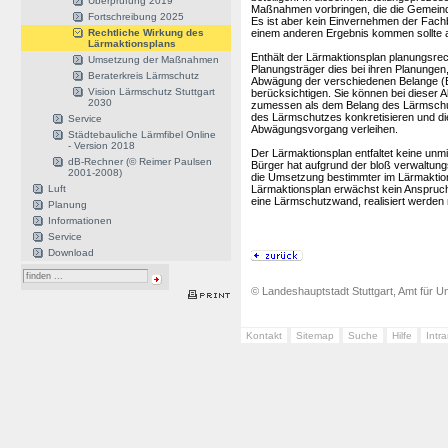
Überprüfung 2019
Maßnahmen vorbringen, die die Gemeind
Fortschreibung 2025
Es ist aber kein Einvernehmen der Fach
Rechtliche Wirkung des
einem anderen Ergebnis kommen sollte 
Lärmaktionsplans
Enthält der Lärmaktionsplan planungsrec
Umsetzung der Maßnahmen
Planungsträger dies bei ihren Planungen,
Beraterkreis Lärmschutz
Abwägung der verschiedenen Belange (B
Vision Lärmschutz Stuttgart
berücksichtigen. Sie können bei dieser
2030
zumessen als dem Belang des Lärmschut
des Lärmschutzes konkretisieren und di
Service
Abwägungsvorgang verleihen.
Städtebauliche Lärmfibel Online
- Version 2018
Der Lärmaktionsplan entfaltet keine unm
dB-Rechner (© Reimer Paulsen
Bürger hat aufgrund der bloß verwaltung
2001-2008)
die Umsetzung bestimmter im Lärmaktio
Luft
Lärmaktionsplan erwächst kein Anspruch
eine Lärmschutzwand, realisiert werden
Planung
Informationen
Service
Download
© Landeshauptstadt Stuttgart, Amt für Um
Kontakt
Sitemap
Suche
Hilfe
Intr