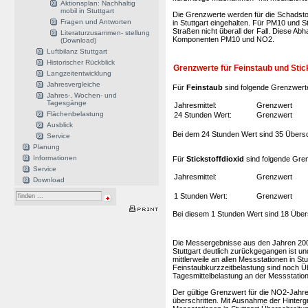
Aktionsplan: Nachhaltig
mobil in Stuttgart
Die Grenzwerte werden für die Schadsto
Fragen und Antworten
in Stuttgart eingehalten. Für PM10 und St
Straßen nicht überall der Fall. Diese Ab
Literaturzusammen- stellung
Komponenten PM10 und NO2.
(Download)
Luftbilanz Stuttgart
Historischer Rückblick
Grenzwerte für Feinstaub und Stic
Langzeitentwicklung
Jahresvergleiche
Für
Feinstaub
sind folgende Grenzwerte 
Jahres-, Wochen- und
Tagesgänge
Jahresmittel:
Grenzwert
Flächenbelastung
24 Stunden Wert:
Grenzwert
Ausblick
Bei dem 24 Stunden Wert sind 35 Übersc
Service
Planung
Informationen
Für
Stickstoffdioxid
sind folgende Gren
Service
Jahresmittel:
Grenzwert
Download
1 Stunden Wert:
Grenzwert
Bei diesem 1 Stunden Wert sind 18 Über
Die Messergebnisse aus den Jahren 2005
Stuttgart deutlich zurückgegangen ist u
mittlerweile an allen Messstationen in St
Feinstaubkurzzeitbelastung sind noch Ü
Tagesmittelbelastung an der Messstatio
Der gültige Grenzwert für die NO2-Jahres
überschritten. Mit Ausnahme der Hinterg