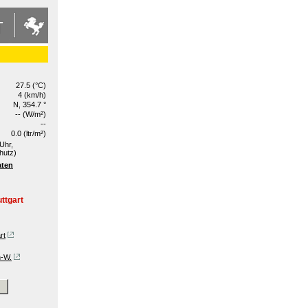
27.5 (°C)
4 (km/h)
N, 354.7 °
-- (W/m²)
--
0.0 (ltr/m²)
Uhr,
hutz)
aten
ttgart
rt
n-W.