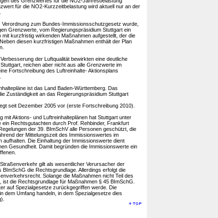
ungen des Grenzwertes für die NO2-Jahresbelastung
nzwert für die NO2-Kurzzeitbelastung wird aktuell nur an der
.
9. Verordnung zum Bundes-Immissionsschutzgesetz wurde,
igen Grenzwerte, vom Regierungspräsidium Stuttgart ein
) mit kurzfristig wirkenden Maßnahmen aufgestellt, der die
 Neben diesen kurzfristigen Maßnahmen enthält der Plan
n.
Verbesserung der Luftqualität bewirkten eine deutliche
Stuttgart, reichen aber nicht aus alle Grenzwerte im
ine Fortschreibung des Luftreinhalte- Aktionsplans
.
reinhaltepläne ist das Land Baden-Württemberg. Das
die Zuständigkeit an das Regierungspräsidium Stuttgart
 liegt seit Dezember 2005 vor (erste Fortschreibung 2010).
it Aktions- und Luftreinhalteplänen hat Stuttgart unter
 ein Rechtsgutachten durch Prof. Rehbinder, Frankfurt
 Regelungen der 39. BImSchV alle Personen geschützt, die
während der Mittelungszeit des Immissionswertes im
 aufhalten. Die Einhaltung der Immissionswerte dient
hen Gesundheit. Damit begründen die Immissionswerte ein
ffenen.
 Straßenverkehr gilt als wesentlicher Verursacher der
 BImSchG die Rechtsgrundlage. Allerdings erfolgt die
nverkehrsrecht. Solange die Maßnahmen nicht Teil des
nd, ist die Rechtsgrundlage für Maßnahmen § 45 BImSchG.
ter auf Spezialgesetze zurückgegriffen werde. Die
 in dem Umfang handeln, in dem Spezialgesetze dies
).