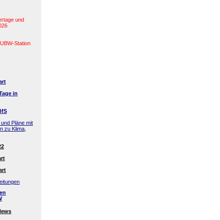
ertage und
2026
(LUBW-Station
art
Tage in
BfS
 und Pläne mit
en zu Klima,
22
rt
art
eitungen
den
W
News