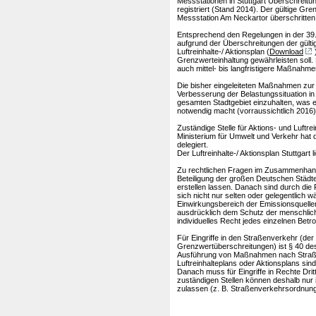
Messstationen in Stuttgart Überschreit
registriert (Stand 2014). Der gültige Gre
Messstation Am Neckartor überschritten
Entsprechend den Regelungen in der 3
aufgrund der Überschreitungen der gült
Luftreinhalte-/ Aktionsplan (
Download
Grenzwerteinhaltung gewährleisten soll.
auch mittel- bis langfristigere Maßnahme
Die bisher eingeleiteten Maßnahmen zur 
Verbesserung der Belastungssituation in 
gesamten Stadtgebiet einzuhalten, was e
notwendig macht (vorraussichtlich 2016)
Zuständige Stelle für Aktions- und Luft
Ministerium für Umwelt und Verkehr hat 
delegiert.
Der Luftreinhalte-/ Aktionsplan Stuttgart
Zu rechtlichen Fragen im Zusammenhang m
Beteiligung der großen Deutschen Städte
erstellen lassen. Danach sind durch die
sich nicht nur selten oder gelegentlich 
Einwirkungsbereich der Emissionsquellen
ausdrücklich dem Schutz der menschlic
individuelles Recht jedes einzelnen Betro
Für Eingriffe in den Straßenverkehr (der
Grenzwertüberschreitungen) ist § 40 des
Ausführung von Maßnahmen nach Straße
Luftreinhalteplans oder Aktionsplans si
Danach muss für Eingriffe in Rechte Drit
zuständigen Stellen können deshalb nur
zulassen (z. B. Straßenverkehrsordnung