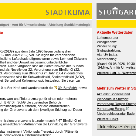
Aktuelle Wetterdaten
te
Lufttemperatur:
Windgeschw.:
Windrichtung:
Globalstrahlung:
996/62/EG) aus dem Jahr 1996 liegen bislang drei
Akt. UV-Index:
/EG und 2002/3/EG) vor. Sie legen für verschiedene
indliche Luftschadstoffgrenzwerte sowie Leit- und Zielwerte
Niederschlag:
ndheit und die Umwelt insgesamt unbedenkliche
(Stand: 09.08.2026, 10:30 
sollen. Diese Vorgaben sind als Siebte Novelle des Bundes-
S-Mitte, Amt für Umweltsc
nd als Novelle der 22. Verordnung zum BImSchG (22.
Weitere Luft- u. Wetterd
33. Verordnung zum BImSchG im Jahr 2004 in deutsches
enzwerte sind für Schwefeldioxid, Stickstoffdioxid (NO2),
ei, Benzol und Kohlenmonoxid festgelegt. Sie treten zu
10 außer Kraft und wurden durch die
39. BImSchV
, sowie
Mehr zum Wetter in Stu
Aktueller Sonnenstand
renzwert und Toleranzmarge für einen oder mehrere
Webcams in Stuttgart
ach § 47 BImSchG die zuständige Behörde
Vorhersage Region Stuttga
reinhalteplan aufstellen, der alle erforderlichen
Vorhersage Europa
ng der Grenzwerte ab dem jeweiligen Stichtag auf Dauer
Niederschlagsradar Bade
Weitere Links
 Immissionsgrenzwerte ist zudem nach § 47 BImSchG ein
ristig umsetzbaren Maßnahmen die Einhaltung der Grenzwerte
das Instrument "Aktionsplan" ersetzt durch "Pläne für
, gelockerten Aufstellungskriterien.