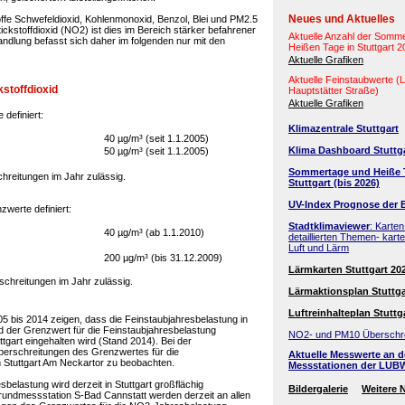
Neues und Aktuelles
ffe Schwefeldioxid, Kohlenmonoxid, Benzol, Blei und PM2.5
ickstoffdioxid (NO2) ist dies im Bereich stärker befahrener
Aktuelle Anzahl der Somm
handlung befasst sich daher im folgenden nur mit den
Heißen Tage in Stuttgart 
Aktuelle Grafiken
Aktuelle Feinstaubwerte 
kstoffdioxid
Hauptstätter Straße)
Aktuelle Grafiken
definiert:
Klimazentrale Stuttgart
40 µg/m³ (seit 1.1.2005)
Klima Dashboard Stuttg
50 µg/m³ (seit 1.1.2005)
Sommertage und Heiße 
hreitungen im Jahr zulässig.
Stuttgart (bis 2026)
UV-Index Prognose der 
zwerte definiert:
Stadtklimaviewer
: Karten
40 µg/m³ (ab 1.1.2010)
detaillierten Themen- kart
Luft und Lärm
200 µg/m³ (bis 31.12.2009)
Lärmkarten Stuttgart 20
schreitungen im Jahr zulässig.
Lärmaktionsplan Stuttga
Luftreinhalteplan Stuttg
 bis 2014 zeigen, dass die Feinstaubjahresbelastung in
nd der Grenzwert für die Feinstaubjahresbelastung
NO2- und PM10 Überschr
uttgart eingehalten wird (Stand 2014). Bei der
berschreitungen des Grenzwertes für die
Aktuelle Messwerte an 
n Stuttgart Am Neckartor zu beobachten.
Messstationen der LUB
belastung wird derzeit in Stuttgart großflächig
Bildergalerie
Weitere 
rundmessstation S-Bad Cannstatt werden derzeit an allen