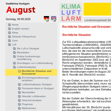
Sonntag, 09.08.2026
Home
Rechtliche Situation und Grenzwer
English version
Klima
Rechtliche Situation
Globaler Klimaschutz
Lärm
Zur EG-Luftqualitätsrahmenrichtlinie (1
Luft
Tochterrichtlinien (1999/30/EG, 2000/69
Luftschadstoffe anspruchsvolle und verb
Die Luft in Stuttgart
fest, die eine für die menschliche Gesu
Messdaten
lufthygienische Situation gewährleisten 
Online Ausbreitungs-
Immissionsschutzgesetzes (BImSchG) u
modellierung
BImSchV) im September 2002 bzw. als 
Recht umgesetzt worden. Verbindliche Gr
Grundlagen zur Luftreinhaltung
Feinstaub (PM10), Feinstaub (PM2.5), Bl
Luftreinhalteplan
unterschiedlichen Zeitpunkten in Kraft.
Rechtliche Situation und
Beide Verordnungen traten im August 20
Grenzwerte
die 8. Novelle des BImSchG ersetzt.
EU-Vertragsverletzungs-
verfahren
Für ein Gebiet, in dem die Summe von G
Schadstoffe überschritten wird, muss n
Luftreinhalteplan Stuttgart
(Regierungspräsidium Stuttgart) einen Luft
Feinstaub-Alarm in Stuttgart
Maßnahmen beinhaltet, um eine Einhaltu
Messstellen
sicherzustellen.
Aktuelle Luftsituation
Bei der Gefahr der Überschreitung der
Ursachenanalyse
Aktionsplan erforderlich, der mit kurzf
Prognose
gewährleistet.
Mit Inkrafttreten der 39. BImSchV wurde 
Maßnahmen
kurzfristige Maßnahmen" mit modifizierten