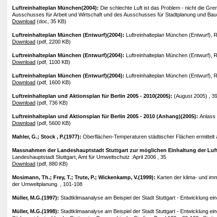
Luftreinhalteplan München(2004):
Die schlechte Luft ist das Problem - nicht die 
Ausschusses für Arbeit und Wirtschaft und des Ausschusses für Stadtplanung und Ba
Download
(doc, 35 KB)
Luftreinhalteplan München (Entwurf)(2004):
Luftreinhalteplan München (Entwurf), R
Download
(pdf, 2200 KB)
Luftreinhalteplan München (Entwurf)(2004):
Luftreinhalteplan München (Entwurf), 
Download
(pdf, 1100 KB)
Luftreinhalteplan München (Entwurf)(2004):
Luftreinhalteplan München (Entwurf),
Download
(pdf, 1600 KB)
Luftreinhalteplan und Aktionsplan für Berlin 2005 - 2010(2005):
(August 2005) , 3
Download
(pdf, 736 KB)
Luftreinhalteplan und Aktionsplan für Berlin 2005 - 2010 (Anhang)(2005):
Anlass
Download
(pdf, 5600 KB)
Mahler, G.; Stock , P.(1977):
Oberflächen-Temperaturen städtischer Flächen ermittelt
Massnahmen der Landeshauptstadt Stuttgart zur möglichen Einhaltung der Luf
Landeshauptstadt Stuttgart, Amt für Umweltschutz :April 2006 , 35
Download
(pdf, 880 KB)
Mosimann, Th.; Frey, T.; Trute, P.; Wickenkamp, V.(1999):
Karten der klima- und im
der Umweltplanung. , 101-108
Müller, M.G.(1997):
Stadtklimaanalyse am Beispiel der Stadt Stuttgart - Entwicklung ein
Müller, M.G.(1998):
Stadtklimaanalyse am Beispiel der Stadt Stuttgart - Entwicklung e