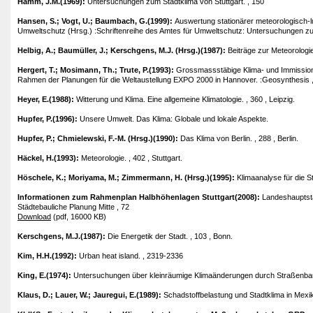
Hamm, J.M.(1969):
Untersuchungen zum Stadtklima von Stuttgart. , 150
Hansen, S.; Vogt, U.; Baumbach, G.(1999):
Auswertung stationärer meteorologisch-lu
Umweltschutz (Hrsg.) :Schriftenreihe des Amtes für Umweltschutz: Untersuchungen zur Um
Helbig, A.; Baumüller, J.; Kerschgens, M.J. (Hrsg.)(1987):
Beiträge zur Meteorologie
Hergert, T.; Mosimann, Th.; Trute, P.(1993):
Grossmassstäbige Klima- und Immission
Rahmen der Planungen für die Weltaustellung EXPO 2000 in Hannover. :Geosynthesis ,
Heyer, E.(1988):
Witterung und Klima. Eine allgemeine Klimatologie. , 360 , Leipzig.
Hupfer, P.(1996):
Unsere Umwelt. Das Klima: Globale und lokale Aspekte.
Hupfer, P.; Chmielewski, F.-M. (Hrsg.)(1990):
Das Klima von Berlin. , 288 , Berlin.
Häckel, H.(1993):
Meteorologie. , 402 , Stuttgart.
Höschele, K.; Moriyama, M.; Zimmermann, H. (Hrsg.)(1995):
Klimaanalyse für die St
Informationen zum Rahmenplan Halbhöhenlagen Stuttgart(2008):
Landeshauptsta
Städtebauliche Planung Mitte , 72
Download
(pdf, 16000 KB)
Kerschgens, M.J.(1987):
Die Energetik der Stadt. , 103 , Bonn.
Kim, H.H.(1992):
Urban heat island. , 2319-2336
King, E.(1974):
Untersuchungen über kleinräumige Klimaänderungen durch Straßenbau
Klaus, D.; Lauer, W.; Jauregui, E.(1989):
Schadstoffbelastung und Stadtklima in Mexiko-