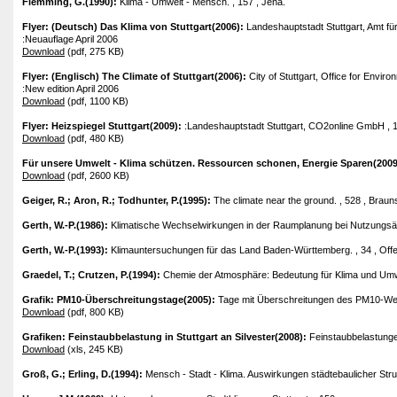
Flemming, G.(1990):
Klima - Umwelt - Mensch. , 157 , Jena.
Flyer: (Deutsch) Das Klima von Stuttgart(2006):
Landeshauptstadt Stuttgart, Amt fü
:Neuauflage April 2006
Download
(pdf, 275 KB)
Flyer: (Englisch) The Climate of Stuttgart(2006):
City of Stuttgart, Office for Envi
:New edition April 2006
Download
(pdf, 1100 KB)
Flyer: Heizspiegel Stuttgart(2009):
:Landeshauptstadt Stuttgart, CO2online GmbH , 
Download
(pdf, 480 KB)
Für unsere Umwelt - Klima schützen. Ressourcen schonen, Energie Sparen(200
Download
(pdf, 2600 KB)
Geiger, R.; Aron, R.; Todhunter, P.(1995):
The climate near the ground. , 528 , Brau
Gerth, W.-P.(1986):
Klimatische Wechselwirkungen in der Raumplanung bei Nutzungsänd
Gerth, W.-P.(1993):
Klimauntersuchungen für das Land Baden-Württemberg. , 34 , Off
Graedel, T.; Crutzen, P.(1994):
Chemie der Atmosphäre: Bedeutung für Klima und Umwe
Grafik: PM10-Überschreitungstage(2005):
Tage mit Überschreitungen des PM10-Wer
Download
(pdf, 800 KB)
Grafiken: Feinstaubbelastung in Stuttgart an Silvester(2008):
Feinstaubbelastungen
Download
(xls, 245 KB)
Groß, G.; Erling, D.(1994):
Mensch - Stadt - Klima. Auswirkungen städtebaulicher Stru