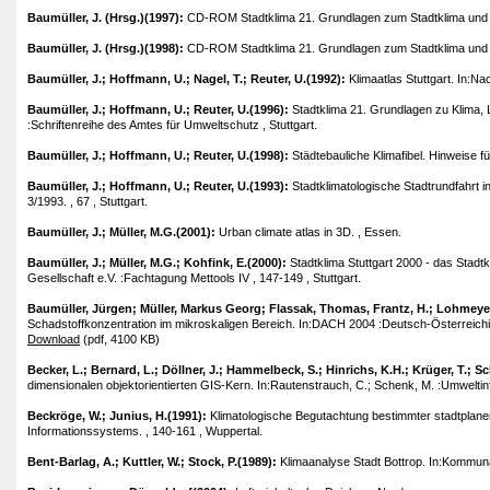
Baumüller, J. (Hrsg.)(1997):
CD-ROM Stadtklima 21. Grundlagen zum Stadtklima und zu
Baumüller, J. (Hrsg.)(1998):
CD-ROM Stadtklima 21. Grundlagen zum Stadtklima und zu
Baumüller, J.; Hoffmann, U.; Nagel, T.; Reuter, U.(1992):
Klimaatlas Stuttgart. In:Na
Baumüller, J.; Hoffmann, U.; Reuter, U.(1996):
Stadtklima 21. Grundlagen zu Klima, L
:Schriftenreihe des Amtes für Umweltschutz , Stuttgart.
Baumüller, J.; Hoffmann, U.; Reuter, U.(1998):
Städtebauliche Klimafibel. Hinweise f
Baumüller, J.; Hoffmann, U.; Reuter, U.(1993):
Stadtklimatologische Stadtrundfahrt i
3/1993. , 67 , Stuttgart.
Baumüller, J.; Müller, M.G.(2001):
Urban climate atlas in 3D. , Essen.
Baumüller, J.; Müller, M.G.; Kohfink, E.(2000):
Stadtklima Stuttgart 2000 - das Stad
Gesellschaft e.V. :Fachtagung Mettools IV , 147-149 , Stuttgart.
Baumüller, Jürgen; Müller, Markus Georg; Flassak, Thomas, Frantz, H.; Lohmeyer
Schadstoffkonzentration im mikroskaligen Bereich. In:DACH 2004 :Deutsch-Österreich
Download
(pdf, 4100 KB)
Becker, L.; Bernard, L.; Döllner, J.; Hammelbeck, S.; Hinrichs, K.H.; Krüger, T.; Sc
dimensionalen objektorientierten GIS-Kern. In:Rautenstrauch, C.; Schenk, M. :Umwelti
Beckröge, W.; Junius, H.(1991):
Klimatologische Begutachtung bestimmter stadtplan
Informationssystems. , 140-161 , Wuppertal.
Bent-Barlag, A.; Kuttler, W.; Stock, P.(1989):
Klimaanalyse Stadt Bottrop. In:Kommunal