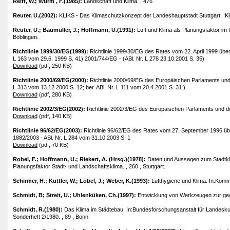
Reiff, W.; Wurm , F.(1985):
Landschaft und Klima. , 476
Reuter, U.(2002):
KLIKS - Das Klimaschutzkonzept der Landeshauptstadt Stuttgart. :K
Reuter, U.; Baumüller, J.; Hoffmann, U.(1991):
Luft und Klima als Planungsfaktor i
Böblingen.
Richtlinie 1999/30/EG(1999):
Richtlinie 1999/30/EG des Rates vom 22. April 1999 über G
L 163 vom 29.6. 1999 S. 41) 2001/744/EG - (ABl. Nr. L 278 23.10.2001 S. 35)
Download
(pdf, 250 KB)
Richtlinie 2000/69/EG(2000):
Richtlinie 2000/69/EG des Europäischen Parlaments und
L 313 vom 13.12.2000 S. 12; ber. ABl. Nr. L 111 vom 20.4.2001 S. 31 )
Download
(pdf, 280 KB)
Richtlinie 2002/3/EG(2002):
Richtlinie 2002/3/EG des Europäischen Parlaments und de
Download
(pdf, 140 KB)
Richtlinie 96/62/EG(2003):
Richtlinie 96/62/EG des Rates vom 27. September 1996 über
1882/2003 - ABl. Nr. L 284 vom 31.10.2003 S. 1
Download
(pdf, 70 KB)
Robel, F.; Hoffmann, U.; Riekert, A. (Hrsg.)(1978):
Daten und Aussagen zum Stadtkli
Planungsfaktor Stadt- und Landschaftsklima. , 260 , Stuttgart.
Schirmer, H.; Kuttler, W.; Löbel, J.; Weber, K.(1993):
Lufthygiene und Klima. In:Komm
Schmidt, B; Streit, U.; Uhlenküken, Ch.(1997):
Entwicklung von Werkzeugen zur geow
Schmidt, R.(1980):
Das Klima im Städtebau. In:Bundesforschungsanstalt für Landesk
Sonderheft 2/1980. , 89 , Bonn.