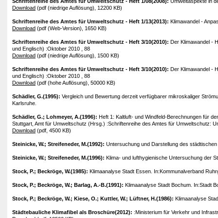
Schriftenreihe des Amtes für Umweltschutz - Heft 1/08(2008):
Umweltaspekte in de
Download
(pdf (niedrige Auflösung), 12200 KB)
Schriftenreihe des Amtes für Umweltschutz - Heft 1/13(2013):
Klimawandel - Anpas
Download
(pdf (Web-Version), 1650 KB)
Schriftenreihe des Amtes für Umweltschutz - Heft 3/10(2010):
Der Klimawandel - H
und Englisch) :Oktober 2010 , 88
Download
(pdf (niedrige Auflösung), 1500 KB)
Schriftenreihe des Amtes für Umweltschutz - Heft 3/10(2010):
Der Klimawandel - H
und Englisch) :Oktober 2010 , 88
Download
(pdf (hohe Auflösung), 50000 KB)
Schädler, G.(1995):
Vergleich und Bewertung derzeit verfügbarer mikroskaliger Strö
Karlsruhe.
Schädler, G.; Lohmeyer, A.(1996):
Heft 1: Kaltluft- und Windfeld-Berechnungen für d
Stuttgart, Amt für Umweltschutz (Hrsg.) :Schriftenreihe des Amtes für Umweltschutz: Unt
Download
(pdf, 4500 KB)
Steinicke, W.; Streifeneder, M.(1992):
Untersuchung und Darstellung des städtischen 
Steinicke, W.; Streifeneder, M.(1996):
Klima- und lufthygienische Untersuchung der St
Stock, P.; Beckröge, W.(1985):
Klimaanalyse Stadt Essen. In:Kommunalverband Ruhrge
Stock, P.; Beckröge, W.; Barlag, A.-B.(1991):
Klimaanalyse Stadt Bochum. In:Stadt B
Stock, P.; Beckröge, W.; Kiese, O.; Kuttler, W.; Lüftner, H.(1986):
Klimaanalyse Stad
Städtebauliche Klimafibel als Broschüre(2012):
:Ministerium für Verkehr und Infras