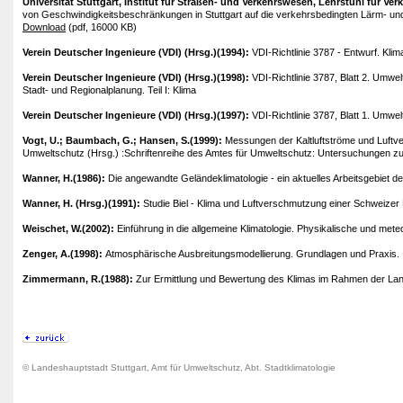
Universität Stuttgart, Institut für Straßen- und Verkehrswesen, Lehrstuhl für Ve
von Geschwindigkeitsbeschränkungen in Stuttgart auf die verkehrsbedingten Lärm- und
Download
(pdf, 16000 KB)
Verein Deutscher Ingenieure (VDI) (Hrsg.)(1994):
VDI-Richtlinie 3787 - Entwurf. Kli
Verein Deutscher Ingenieure (VDI) (Hrsg.)(1998):
VDI-Richtlinie 3787, Blatt 2. Umw
Stadt- und Regionalplanung. Teil I: Klima
Verein Deutscher Ingenieure (VDI) (Hrsg.)(1997):
VDI-Richtlinie 3787, Blatt 1. Umwe
Vogt, U.; Baumbach, G.; Hansen, S.(1999):
Messungen der Kaltluftströme und Luftveru
Umweltschutz (Hrsg.) :Schriftenreihe des Amtes für Umweltschutz: Untersuchungen zur Um
Wanner, H.(1986):
Die angewandte Geländeklimatologie - ein aktuelles Arbeitsgebiet 
Wanner, H. (Hrsg.)(1991):
Studie Biel - Klima und Luftverschmutzung einer Schweizer Mi
Weischet, W.(2002):
Einführung in die allgemeine Klimatologie. Physikalische und meteo
Zenger, A.(1998):
Atmosphärische Ausbreitungsmodellierung. Grundlagen und Praxis. , 
Zimmermann, R.(1988):
Zur Ermittlung und Bewertung des Klimas im Rahmen der Lan
© Landeshauptstadt Stuttgart, Amt für Umweltschutz, Abt. Stadtklimatologie