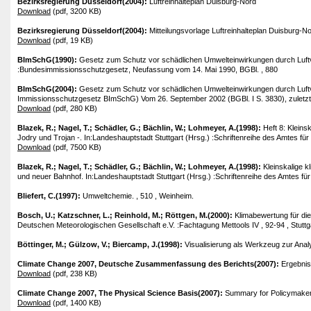
Bezirksregierung Düsseldorf(2004):
Luftreinhalteplan Duisburg-Nord
Download
(pdf, 3200 KB)
Bezirksregierung Düsseldorf(2004):
Mitteilungsvorlage Luftreinhalteplan Duisburg-
Download
(pdf, 19 KB)
BImSchG(1990):
Gesetz zum Schutz vor schädlichen Umwelteinwirkungen durch Luft
:Bundesimmissionsschutzgesetz, Neufassung vom 14. Mai 1990, BGBl. , 880
BImSchG(2004):
Gesetz zum Schutz vor schädlichen Umwelteinwirkungen durch Luft
Immissionsschutzgesetz BImSchG) Vom 26. September 2002 (BGBl. I S. 3830), zuletzt 
Download
(pdf, 280 KB)
Blazek, R.; Nagel, T.; Schädler, G.; Bächlin, W.; Lohmeyer, A.(1998):
Heft 8: Kleins
Jodry und Trojan -. In:Landeshauptstadt Stuttgart (Hrsg.) :Schriftenreihe des Amtes für
Download
(pdf, 7500 KB)
Blazek, R.; Nagel, T.; Schädler, G.; Bächlin, W.; Lohmeyer, A.(1998):
Kleinskalige k
und neuer Bahnhof. In:Landeshauptstadt Stuttgart (Hrsg.) :Schriftenreihe des Amtes für
Bliefert, C.(1997):
Umweltchemie. , 510 , Weinheim.
Bosch, U.; Katzschner, L.; Reinhold, M.; Röttgen, M.(2000):
Klimabewertung für di
Deutschen Meteorologischen Gesellschaft e.V. :Fachtagung Mettools IV , 92-94 , Stuttg
Böttinger, M.; Gülzow, V.; Biercamp, J.(1998):
Visualisierung als Werkzeug zur Anal
Climate Change 2007, Deutsche Zusammenfassung des Berichts(2007):
Ergebnis
Download
(pdf, 238 KB)
Climate Change 2007, The Physical Science Basis(2007):
Summary for Policymakers
Download
(pdf, 1400 KB)