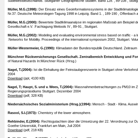
Südewestdeutschlands. Stuttgarter Geographische Studien. Band 128. , 89-108 , Stuttg
Müller, M.G.(1998):
Der Einsatz eines Geoinformationssystems in der Stadtklimatologie
Nr.37: Deutsche Meteorologen-Tagung 1998 in Leipzig. Band 1. , 189-190 , Offenbach 
Müller, M.G.(2000):
Bewertete Stadtklimaanalyse im regionalen Maßstab am Beispiel 
Gesellschaft e.V. :Fachtagung Mettools IV , 89-91 , Stuttgart.
Müller, M.G.(2002):
Modeling and evaluating environmental stress based on traffic - a l
:Networks for Mobility. Proceedings of the international symposium 2002, Stuttgart. Volum
Müller-Westermeier, G.(1990):
Klimadaten der Bundesrepublik Deutschland. Zeitraum
Münchner Rückversicherungs Gesellschaft. Zentralbereich Entwicklung und F
of Natural Hazards In:Münchner Rück (Hrsg.)
Nagel, T.(2004):
Ist die Einhaltung der Feinstaubgrenzwerte in Stuttgart ohne Verke
2004
Download
(ppt, 4100 KB)
Nagel, T; Haupt, S. und v. Wees, T.(2004):
Massnahmenbetrachtungen zu PM10 im Zusa
Regierungspräsidiums Stuttgart. Dezember 2004
Download
(pdf, 328 KB)
Niedersächsisches Sozialministerium (Hrsg.)(1994):
Mensch - Stadt - Klima. Auswir
Rasool, S.I.(1973):
Chemistry of the lower atmosphere.
Rehbinder, E.(2004):
Rechtsgutachten über die Umsetzung der 22. Verordnung zur D
Goethe-Universität, Frankfurt am Main, Juli 2004
Download
(pdf, 218 KB)