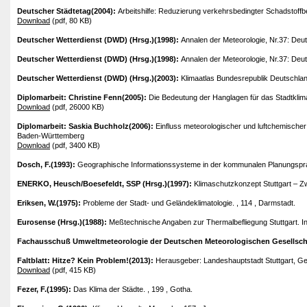
Deutscher Städtetag(2004):
Arbeitshilfe: Reduzierung verkehrsbedingter Schadstoffb
Download
(pdf, 80 KB)
Deutscher Wetterdienst (DWD) (Hrsg.)(1998):
Annalen der Meteorologie, Nr.37: Deu
Deutscher Wetterdienst (DWD) (Hrsg.)(1998):
Annalen der Meteorologie, Nr.37: Deu
Deutscher Wetterdienst (DWD) (Hrsg.)(2003):
Klimaatlas Bundesrepublik Deutschland
Diplomarbeit: Christine Fenn(2005):
Die Bedeutung der Hanglagen für das Stadtklim
Download
(pdf, 26000 KB)
Diplomarbeit: Saskia Buchholz(2006):
Einfluss meteorologischer und luftchemische
Baden-Württemberg
Download
(pdf, 3400 KB)
Dosch, F.(1993):
Geographische Informationssysteme in der kommunalen Planungsprax
ENERKO, Heusch/Boesefeldt, SSP (Hrsg.)(1997):
Klimaschutzkonzept Stuttgart – Zwi
Eriksen, W.(1975):
Probleme der Stadt- und Geländeklimatologie. , 114 , Darmstadt.
Eurosense (Hrsg.)(1988):
Meßtechnische Angaben zur Thermalbefliegung Stuttgart. In:
Fachausschuß Umweltmeteorologie der Deutschen Meteorologischen Gesellscha
Faltblatt: Hitze? Kein Problem!(2013):
Herausgeber: Landeshauptstadt Stuttgart, Ges
Download
(pdf, 415 KB)
Fezer, F.(1995):
Das Klima der Städte. , 199 , Gotha.