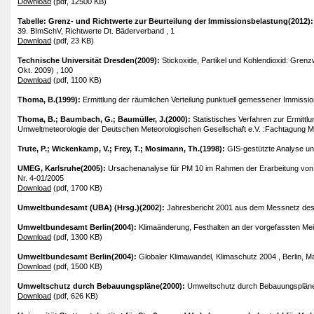
Download
(pdf, 12500 KB)
Tabelle: Grenz- und Richtwerte zur Beurteilung der Immissionsbelastung(2012)
39. BImSchV, Richtwerte Dt. Bäderverband , 1
Download
(pdf, 23 KB)
Technische Universität Dresden(2009):
Stickoxide, Partikel und Kohlendioxid: Gren
Okt. 2009) , 100
Download
(pdf, 1100 KB)
Thoma, B.(1999):
Ermittlung der räumlichen Verteilung punktuell gemessener Immission
Thoma, B.; Baumbach, G.; Baumüller, J.(2000):
Statistisches Verfahren zur Ermitt
Umweltmeteorologie der Deutschen Meteorologischen Gesellschaft e.V. :Fachtagung Mett
Trute, P.; Wickenkamp, V.; Frey, T.; Mosimann, Th.(1998):
GIS-gestützte Analyse un
UMEG, Karlsruhe(2005):
Ursachenanalyse für PM 10 im Rahmen der Erarbeitung von L
Nr. 4-01/2005
Download
(pdf, 1700 KB)
Umweltbundesamt (UBA) (Hrsg.)(2002):
Jahresbericht 2001 aus dem Messnetz des
Umweltbundesamt Berlin(2004):
Klimaänderung, Festhalten an der vorgefassten Mein
Download
(pdf, 1300 KB)
Umweltbundesamt Berlin(2004):
Globaler Klimawandel, Klimaschutz 2004 , Berlin, M
Download
(pdf, 1500 KB)
Umweltschutz durch Bebauungspläne(2000):
Umweltschutz durch Bebauungspläne, E
Download
(pdf, 626 KB)