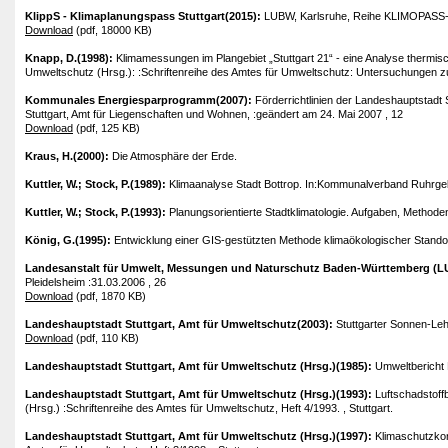
KlippS - Klimaplanungspass Stuttgart(2015):
LUBW, Karlsruhe, Reihe KLIMOPASS-Be
Download
(pdf, 18000 KB)
Knapp, D.(1998):
Klimamessungen im Plangebiet „Stuttgart 21“ - eine Analyse thermis
Umweltschutz (Hrsg.): :Schriftenreihe des Amtes für Umweltschutz: Untersuchungen zur U
Kommunales Energiesparprogramm(2007):
Förderrichtlinien der Landeshauptstadt
Stuttgart, Amt für Liegenschaften und Wohnen, :geändert am 24. Mai 2007 , 12
Download
(pdf, 125 KB)
Kraus, H.(2000):
Die Atmosphäre der Erde.
Kuttler, W.; Stock, P.(1989):
Klimaanalyse Stadt Bottrop. In:Kommunalverband Ruhrgeb
Kuttler, W.; Stock, P.(1993):
Planungsorientierte Stadtklimatologie. Aufgaben, Methoden
König, G.(1995):
Entwicklung einer GIS-gestützten Methode klimaökologischer Stando
Landesanstalt für Umwelt, Messungen und Naturschutz Baden-Württemberg (
Pleidelsheim :31.03.2006 , 26
Download
(pdf, 1870 KB)
Landeshauptstadt Stuttgart, Amt für Umweltschutz(2003):
Stuttgarter Sonnen-Lehr
Download
(pdf, 110 KB)
Landeshauptstadt Stuttgart, Amt für Umweltschutz (Hrsg.)(1985):
Umweltbericht L
Landeshauptstadt Stuttgart, Amt für Umweltschutz (Hrsg.)(1993):
Luftschadstoff
(Hrsg.) :Schriftenreihe des Amtes für Umweltschutz, Heft 4/1993. , Stuttgart.
Landeshauptstadt Stuttgart, Amt für Umweltschutz (Hrsg.)(1997):
Klimaschutzkon