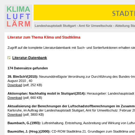
Literatur zum Thema Klima und Stadtklima
Zugriff auf die komplette Literaturdatenbank mit Such- und Sortierfunktionen erhalten si
Literatur-Datenbank
174 Datensätze gefunden
39. BImSchV(2010):
Neununddreißigste Verordnung zur Durchführung des Bundes-Imm
August 2010 , 40
Download
(pdf, 252 KB)
Aktionsplan: Nachhaltig mobil in Stuttgart(2014):
Herausgeber: Landeshauptstadt S
Download
(pdf, 660 KB)
Aktualisierung der Berechnungen der Luftschadstoffberechnungen im Zusamme
Karlsruhe, im Auftrag der Landeshauptstadt Stuttgart, Amt für Umweltschutz :Februar 2
Download
(pdf, 3800 KB)
Baumbach, G.(1993):
Luftreinhaltung. Entstehung, Ausbreitung und Wirkung von Luftv
Baumüller, J. (Hrsg.)(2000):
CD-ROM Stadtklima 21. Grundlagen zum Stadtklima und zu