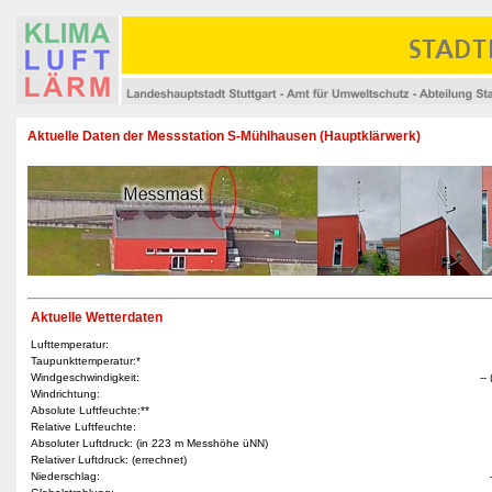
Aktuelle Daten der Messstation S-Mühlhausen (Hauptklärwerk)
Aktuelle Wetterdaten
Lufttemperatur:
Taupunkttemperatur:*
Windgeschwindigkeit:
--
Windrichtung:
Absolute Luftfeuchte:**
Relative Luftfeuchte:
Absoluter Luftdruck: (in 223 m Messhöhe üNN)
Relativer Luftdruck: (errechnet)
Niederschlag: