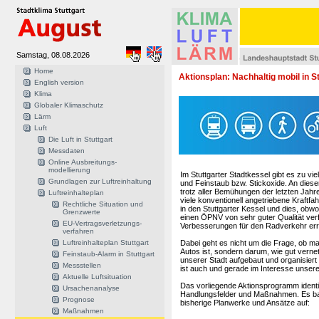
Samstag, 08.08.2026
Home
Aktionsplan: Nachhaltig mobil in St
English version
Klima
Globaler Klimaschutz
Lärm
Luft
Die Luft in Stuttgart
Messdaten
Online Ausbreitungs-
modellierung
Im Stuttgarter Stadtkessel gibt es zu vie
Grundlagen zur Luftreinhaltung
und Feinstaub bzw. Stickoxide. An diese
trotz aller Bemühungen der letzten Jahr
Luftreinhalteplan
viele konventionell angetriebene Kraftfa
Rechtliche Situation und
in den Stuttgarter Kessel und dies, obw
Grenzwerte
einen ÖPNV von sehr guter Qualität ver
EU-Vertragsverletzungs-
Verbesserungen für den Radverkehr err
verfahren
Luftreinhalteplan Stuttgart
Dabei geht es nicht um die Frage, ob m
Autos ist, sondern darum, wie gut vernetz
Feinstaub-Alarm in Stuttgart
unserer Stadt aufgebaut und organisier
Messstellen
ist auch und gerade im Interesse unsere
Aktuelle Luftsituation
Das vorliegende Aktionsprogramm identifiz
Ursachenanalyse
Handlungsfelder und Maßnahmen. Es ba
Prognose
bisherige Planwerke und Ansätze auf:
Maßnahmen