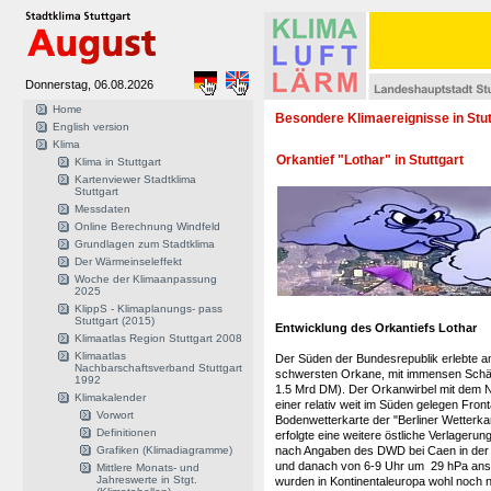
Donnerstag, 06.08.2026
Home
Besondere Klimaereignisse in Stut
English version
Klima
Orkantief "Lothar" in Stuttgart
Klima in Stuttgart
Kartenviewer Stadtklima
Stuttgart
Messdaten
Online Berechnung Windfeld
Grundlagen zum Stadtklima
Der Wärmeinseleffekt
Woche der Klimaanpassung
2025
KlippS - Klimaplanungs- pass
Stuttgart (2015)
Entwicklung des Orkantiefs Lothar
Klimaatlas Region Stuttgart 2008
Klimaatlas
Der Süden der Bundesrepublik erlebte a
Nachbarschaftsverband Stuttgart
schwersten Orkane, mit immensen Schä
1992
1.5 Mrd DM). Der Orkanwirbel mit dem N
Klimakalender
einer relativ weit im Süden gelegen Front
Vorwort
Bodenwetterkarte der "Berliner Wetterka
Definitionen
erfolgte eine weitere östliche Verlagerun
Grafiken (Klimadiagramme)
nach Angaben des DWD bei Caen in der 
und danach von 6-9 Uhr um 29 hPa anst
Mittlere Monats- und
Jahreswerte in Stgt.
wurden in Kontinentaleuropa wohl noch n