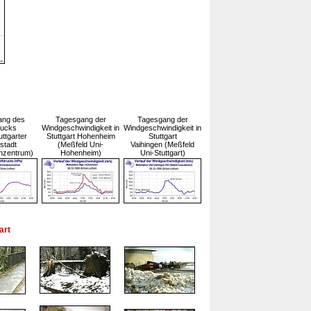
ang des
Tagesgang der
Tagesgang der
rucks
Windgeschwindigkeit in
Windgeschwindigkeit in
uttgarter
Stuttgart Hohenheim
Stuttgart
stadt
(Meßfeld Uni-
Vaihingen (Meßfeld
nzentrum)
Hohenheim)
Uni-Stuttgart)
art