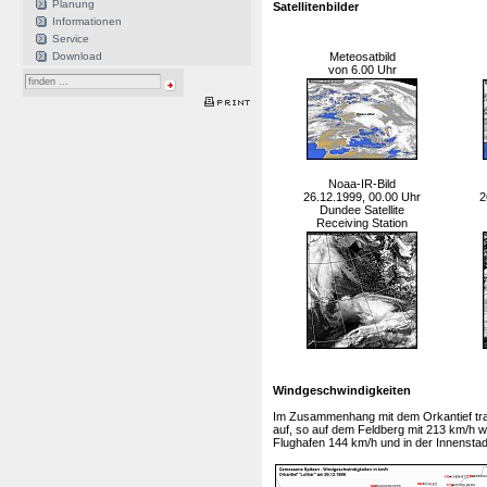
Planung
Satellitenbilder
Informationen
Service
Download
Meteosatbild
von 6.00 Uhr
Noaa-IR-Bild
26.12.1999, 00.00 Uhr
2
Dundee Satellite
Receiving Station
Windgeschwindigkeiten
Im Zusammenhang mit dem Orkantief tra
auf, so auf dem Feldberg mit 213 km/h wa
Flughafen 144 km/h und in der Innenstadt