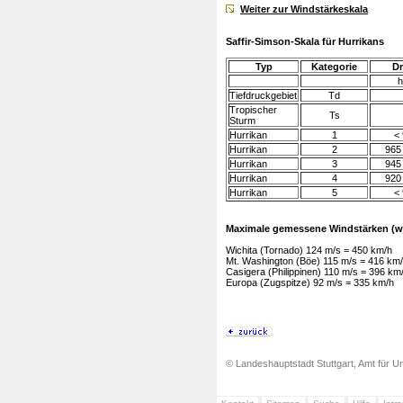
Weiter zur Windstärkeskala
Saffir-Simson-Skala für Hurrikans
Typ
Kategorie
Dr
h
Tiefdruckgebiet
Td
Tropischer
Ts
Sturm
Hurrikan
1
<
Hurrikan
2
965
Hurrikan
3
945
Hurrikan
4
920
Hurrikan
5
<
Maximale gemessene Windstärken (we
Wichita (Tornado) 124 m/s = 450 km/h
Mt. Washington (Böe) 115 m/s = 416 km
Casigera (Philippinen) 110 m/s = 396 km
Europa (Zugspitze) 92 m/s = 335 km/h
© Landeshauptstadt Stuttgart, Amt für Um