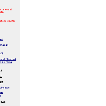
ertage und
2026
(LUBW-Station
art
Tage in
BfS
 und Pläne mit
en zu Klima,
22
rt
art
eitungen
den
W
News