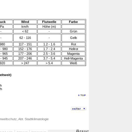
uck
Wind
Flutwelle
Farbe
Pa
km/h
Höhe (m)
-
< 62
-
Grün
-
62 - 116
-
Gelb
 980
117 - 151
1.2 - 1.6
Rot
 - 980
152 - 176
1.7 - 2.4
Hellrot
 - 965
177 - 206
2.5 - 3.6
Magenta
 - 945
207 - 246
3.7 - 5.4
Hell-Magenta
 920
> 247
> 5.4
Weiß
ltweit)
/h
/h
weltschutz, Abt. Stadtklimatologie