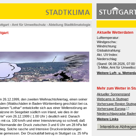
Aktuelle Wetterdaten
tgart
Lufttemperatur:
Windgeschw.:
Windrichtung:
Globalstrahlung:
Akt. UV-Index:
Niederschlag:
(Stand: 06.08.2026, 07:00 
S-Mitte, Amt für Umweltsc
Weitere Luft- u. Wetterd
Mehr zum Wetter in Stu
Aktueller Sonnenstand
Webcams in Stuttgart
m 26.12.1999, den zweiten Weihnachtsfeiertag, einen seiner
den (Waldschäden in Baden-Württemberg geschätzt bei ca.
Vorhersage Region Stuttga
amen "Lothar" entwickelte sich aus einer Wellenstörung an
Vorhersage Europa
alzone im Seegebiet südlich von Irland, wie dies in der
Niederschlagsradar Bade
rte" vom 26.12.1999 ( 1.00 Uhr ) deutlich wird. Danach
Weitere Links
g mit ca. 100 km/h und einer Intensivierung so schnell, daß
Normandie der Druck zwischen 3 und 6 Uhr um 28 hPa fiel
ieg. Solche rasche und Intensive Druckveränderungen
ie gemessen. Der Druckabfall betrug in Stuttgart ca. 25 hPa