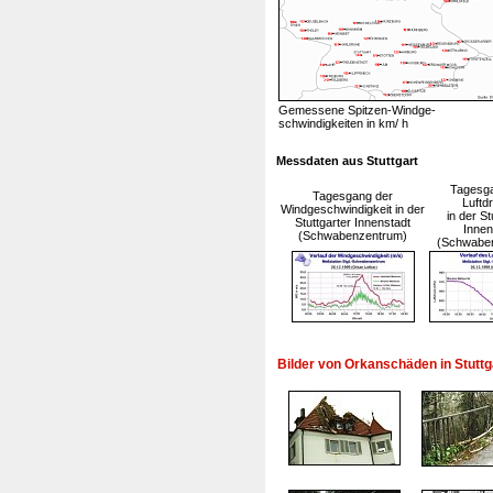
Gemessene Spitzen-Windge-
schwindigkeiten in km/ h
Messdaten aus Stuttgart
Tagesg
Tagesgang der
Luftd
Windgeschwindigkeit in der
in der St
Stuttgarter Innenstadt
Innen
(Schwabenzentrum)
(Schwabe
Bilder von Orkanschäden in Stuttg