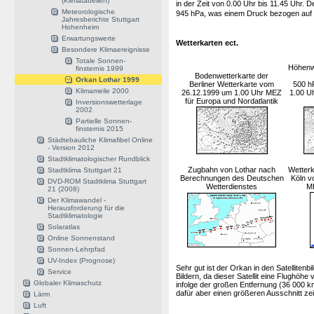
(Klimatabellen)
in der Zeit von 0.00 Uhr bis 11.45 Uhr. D
Meteorologische
945 hPa, was einem Druck bezogen auf 
Jahresberichte Stuttgart
Hohenheim
Erwartungswerte
Wetterkarten ect.
Besondere Klimaereignisse
Totale Sonnen-
Höhenwe
finsternis 1999
Bodenwetterkarte der
Orkan Lothar 1999
Berliner Wetterkarte vom
500 h
Klimameile 2000
26.12.1999 um 1.00 Uhr MEZ
1.00 U
für Europa und Nordatlantik
Inversionswetterlage
2002
Partielle Sonnen-
finsternis 2015
Städtebauliche Klimafibel Online
- Version 2012
Stadtklimatologischer Rundblick
Zugbahn von Lothar nach
Wetterk
Stadtklima Stuttgart 21
Berechnungen des Deutschen
Köln v
DVD-ROM Stadtklima Stuttgart
Wetterdienstes
M
21 (2008)
Der Klimawandel -
Herausforderung für die
Stadtklimatologie
Solaratlas
Online Sonnenstand
Sonnen-Lehrpfad
UV-Index (Prognose)
Sehr gut ist der Orkan in den Satelliten
Service
Bildern, da dieser Satellit eine Flughöh
Globaler Klimaschutz
infolge der großen Entfernung (36 000 k
dafür aber einen größeren Ausschnitt ze
Lärm
Luft