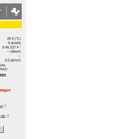
20.5 (°C)
5 (km/h)
S-W, 227.4 °
-- (W/m²)
--
0.0 (ltr/m²)
Uhr,
hutz)
aten
ttgart
rt
n-W.