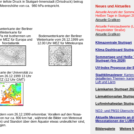
er tiefste Druck in Stuttgart-Innenstadt (Ortsdruck) betrug
Meereshöhe von ca. 980 hPa entspricht.
Neues und Aktuelles
Aktuelle Anzahl der Somm
Heißen Tage in Stuttgart 
Aktuelle Grafiken
Aktuelle Feinstaubwerte 
tterkarte der Berliner
Hauptstätter Straße)
Wetterkarte für
Aktuelle Grafiken
Pa mit Isothermen um
Bodenwetterkarte der Berliner
hr MEZ für Europa und
Wetterkarte vom 26.12.1999 um
Klimazentrale Stuttgart
Nordatlantik
12.00 Uhr MEZ für Mitteleuropa
Klima Dashboard Stuttg
Sommertage und Heiße 
Stuttgart (bis 2026)
UV-Index Prognose der 
arte der Universität zu
Stadtklimaviewer
: Karten
om 26.12.1999 13 Uhr
detaillierten Themen- kart
EZ (12 Uhr GMT)
Luft und Lärm
Lärmkarten Stuttgart 20
Lärmaktionsplan Stuttga
Luftreinhalteplan Stuttg
NO2- und PM10 Überschr
bildern vom 26.12.1999 erkennbar. Vorallem auf den Noaa-
Aktuelle Messwerte an 
e von nur ca. 800 km hat , während die Bilder von Meteosat
Messstationen der LUB
m) und Standort über dem Äquator etwas undeutlicher sind,
igen.
Bildergalerie
Weitere 