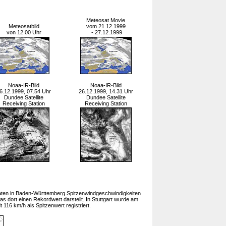
Meteosat Movie
Meteosatbild
vom 21.12.1999
von 12.00 Uhr
- 27.12.1999
Noaa-IR-Bild
Noaa-IR-Bild
6.12.1999, 07.54 Uhr
26.12.1999, 14.31 Uhr
Dundee Satellite
Dundee Satellite
Receiving Station
Receiving Station
ten in Baden-Württemberg Spitzenwindgeschwindigkeiten
s dort einen Rekordwert darstellt. In Stuttgart wurde am
 116 km/h als Spitzenwert registriert.