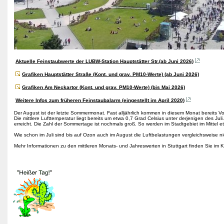
Aktuelle Feinstaubwerte der LUBW-Station Hauptstätter Str.(ab Juni 2026)
Grafiken Hauptstätter Straße (Kont. und grav. PM10-Werte) (ab Juni 2026)
Grafiken Am Neckartor (Kont. und grav. PM10-Werte) (bis Mai 2026)
Weitere Infos zum früheren Feinstaubalarm (eingestellt im April 2020)
Der August ist der letzte Sommermonat. Fast alljährlich kommen in diesem Monat bereits V
Die mittlere Lufttemperatur liegt bereits um etwa 0,7 Grad Celsius unter derjenigen des 
erreicht. Die Zahl der Sommertage ist nochmals groß. So werden im Stadtgebiet im Mittel e
Wie schon im Juli sind bis auf Ozon auch im August die Luftbelastungen vergleichsweise 
Mehr Informationen zu den mittleren Monats- und Jahreswerten in Stuttgart finden Sie im K