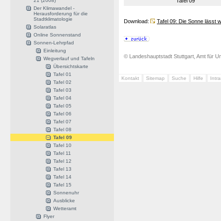
21 (2008)
Tafel 09
Der Klimawandel -
Herausforderung für die
Stadtklimatologie
Download:
Tafel 09: Die Sonne lässt
Solaratlas
Online Sonnenstand
Sonnen-Lehrpfad
Einleitung
© Landeshauptstadt Stuttgart, Amt für Um
Wegverlauf und Tafeln
Übersichtskarte
Tafel 01
Kontakt
Sitemap
Suche
Hilfe
Intr
Tafel 02
Tafel 03
Tafel 04
Tafel 05
Tafel 06
Tafel 07
Tafel 08
Tafel 09
Tafel 10
Tafel 11
Tafel 12
Tafel 13
Tafel 14
Tafel 15
Sonnenuhr
Ausblicke
Wetteramt
Flyer