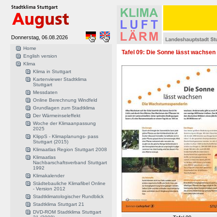
Donnerstag, 06.08.2026
Home
Tafel 09: Die Sonne lässt wachsen
English version
Klima
Klima in Stuttgart
Kartenviewer Stadtklima
Stuttgart
Messdaten
Online Berechnung Windfeld
Grundlagen zum Stadtklima
Der Wärmeinseleffekt
Woche der Klimaanpassung
2025
KlippS - Klimaplanungs- pass
Stuttgart (2015)
Klimaatlas Region Stuttgart 2008
Klimaatlas
Nachbarschaftsverband Stuttgart
1992
Klimakalender
Städtebauliche Klimafibel Online
- Version 2012
Stadtklimatologischer Rundblick
Stadtklima Stuttgart 21
DVD-ROM Stadtklima Stuttgart