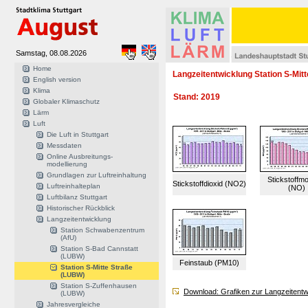
Samstag, 08.08.2026
Home
Langzeitentwicklung Station S-Mit
English version
Klima
Stand: 2019
Globaler Klimaschutz
Lärm
Luft
Die Luft in Stuttgart
Messdaten
Online Ausbreitungs-
modellierung
Grundlagen zur Luftreinhaltung
Stickstoffm
Stickstoffdioxid (NO2)
Luftreinhalteplan
(NO)
Luftbilanz Stuttgart
Historischer Rückblick
Langzeitentwicklung
Station Schwabenzentrum
(AfU)
Station S-Bad Cannstatt
(LUBW)
Feinstaub (PM10)
Station S-Mitte Straße
(LUBW)
Station S-Zuffenhausen
Download: Grafiken zur Langzeitentw
(LUBW)
Jahresvergleiche