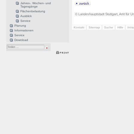
Jahres-, Wochen- und
Tagesgänge
Flächenbelastung
© Landeshauptstadt Stuttgart, Amt für Um
Ausblick
Service
Planung
Kontakt
Sitemap
Suche
Hilfe
Intr
Informationen
Service
Download