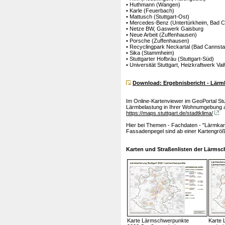
• Huthmann (Wangen)
• Karle (Feuerbach)
• Mattusch (Stuttgart-Ost)
• Mercedes-Benz (Untertürkheim, Bad Ca
• Netze BW, Gaswerk Gaisburg
• Neue Arbeit (Zuffenhausen)
• Porsche (Zuffenhausen)
• Recyclingpark Neckartal (Bad Cannstat
• Sika (Stammheim)
• Stuttgarter Hofbräu (Stuttgart-Süd)
• Universität Stuttgart, Heizkraftwerk Va
Download: Ergebnisbericht - Lärmk
Im Online-Kartenviewer im GeoPortal St
Lärmbelastung in Ihrer Wohnumgebung 
https://maps.stuttgart.de/stadtklima/
Hier bei Themen - Fachdaten - "Lärmkar
Fassadenpegel sind ab einer Kartengröß
Karten und Straßenlisten der Lärms
Karte Lärmschwerpunkte
Karte