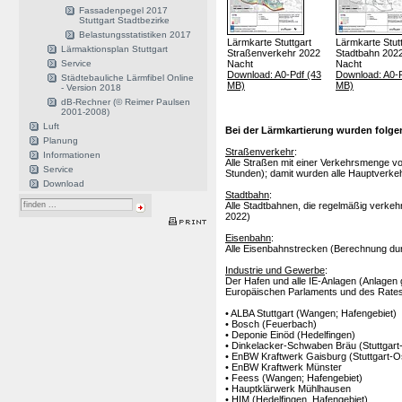
Fassadenpegel 2017
Stuttgart Stadtbezirke
Belastungsstatistiken 2017
Lärmkarte Stuttgart
Lärmkarte Stut
Lärmaktionsplan Stuttgart
Straßenverkehr 2022
Stadtbahn 202
Service
Nacht
Nacht
Download: A0-Pdf (43
Download: A0-P
Städtebauliche Lärmfibel Online
MB)
MB)
- Version 2018
dB-Rechner (© Reimer Paulsen
2001-2008)
Luft
Bei der Lärmkartierung wurden folge
Planung
Straßenverkehr
:
Informationen
Alle Straßen mit einer Verkehrsmenge v
Service
Stunden); damit wurden alle Hauptverke
Download
Stadtbahn
:
Alle Stadtbahnen, die regelmäßig verkeh
2022)
Eisenbahn
:
Alle Eisenbahnstrecken (Berechnung d
Industrie und Gewerbe
:
Der Hafen und alle IE-Anlagen (Anlagen
Europäischen Parlaments und des Rates
• ALBA Stuttgart (Wangen; Hafengebiet)
• Bosch (Feuerbach)
• Deponie Einöd (Hedelfingen)
• Dinkelacker-Schwaben Bräu (Stuttgart
• EnBW Kraftwerk Gaisburg (Stuttgart-O
• EnBW Kraftwerk Münster
• Feess (Wangen; Hafengebiet)
• Hauptklärwerk Mühlhausen
• HIM (Hedelfingen, Hafengebiet)