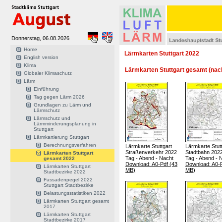
Donnerstag, 06.08.2026
Home
Lärmkarten Stuttgart 2022
English version
Klima
Lärmkarten Stuttgart gesamt (nac
Globaler Klimaschutz
Lärm
Einführung
Tag gegen Lärm 2026
Grundlagen zu Lärm und
Lärmschutz
Lärmschutz und
Lärmminderungsplanung in
Stuttgart
Lärmkartierung Stuttgart
Berechnungsverfahren
Lärmkarte Stuttgart
Lärmkarte Stut
Straßenverkehr 2022
Stadtbahn 202
Lärmkarten Stuttgart
Tag - Abend - Nacht
Tag - Abend - 
gesamt 2022
Download: A0-Pdf (43
Download: A0-P
Lärmkarten Stuttgart
MB)
MB)
Stadtbezirke 2022
Fassadenpegel 2022
Stuttgart Stadtbezirke
Belastungsstatistiken 2022
Lärmkarten Stuttgart gesamt
2017
Lärmkarten Stuttgart
Stadtbezirke 2017