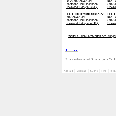
2022 Straßenverkehr,
und - 
Stadtbahn und Eisenbahn
Straße
Download: Pdf (ca. 3 MB)
Downlo
Liste Lärmschwerpunkte 2022
Liste 
Straßenverkehr,
und - 
Stadtbahn und Eisenbahn
Straße
Download: Pdf (ca. 45 KB)
Downlo
Weiter zu den Lärmkarten der Stuttga
© Landeshauptstadt Stuttgart, Amt für Um
Kontakt
Sitemap
Suche
Hilfe
Intr