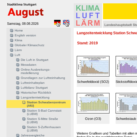
Samstag, 08.08.2026
Home
Langzeitentwicklung Station Schw
English version
Klima
Stand: 2019
Globaler Klimaschutz
Lärm
Luft
Die Luft in Stuttgart
Messdaten
Online Ausbreitungs-
modellierung
Grundlagen zur Luftreinhaltung
Schwefeldioxid (SO2)
Stickstoffdiox
Luftreinhalteplan
Luftbilanz Stuttgart
Historischer Rückblick
Langzeitentwicklung
Station Schwabenzentrum
(AfU)
Station S-Bad Cannstatt
(LUBW)
Ozon (O3)
Schwebstaub
Station S-Mitte Straße
(LUBW)
Station S-Zuffenhausen
(LUBW)
Weitere Grafiken und Tabellen mit alle
Jahresvergleiche