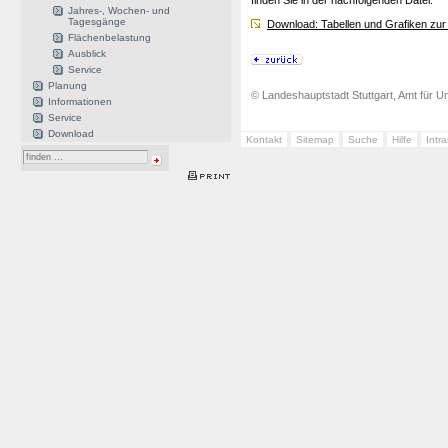
finden Sie in der nachfolgenden Datei:
Jahres-, Wochen- und
Tagesgänge
Download: Tabellen und Grafiken zur
Flächenbelastung
Ausblick
Service
Planung
© Landeshauptstadt Stuttgart, Amt für Um
Informationen
Service
Download
Kontakt
Sitemap
Suche
Hilfe
Intr