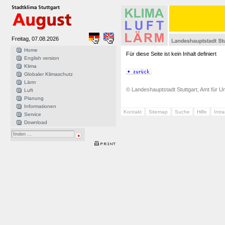
Freitag, 07.08.2026
Home
Für diese Seite ist kein Inhalt definiert
English version
Klima
Globaler Klimaschutz
Lärm
© Landeshauptstadt Stuttgart, Amt für Um
Luft
Planung
Informationen
Kontakt
Sitemap
Suche
Hilfe
Intr
Service
Download