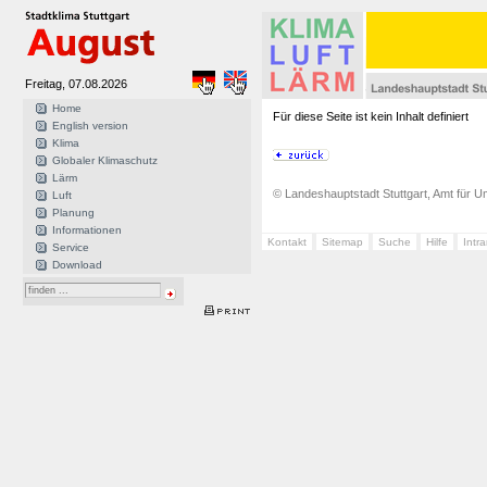
Freitag, 07.08.2026
Home
Für diese Seite ist kein Inhalt definiert
English version
Klima
Globaler Klimaschutz
Lärm
© Landeshauptstadt Stuttgart, Amt für Um
Luft
Planung
Informationen
Kontakt
Sitemap
Suche
Hilfe
Intr
Service
Download