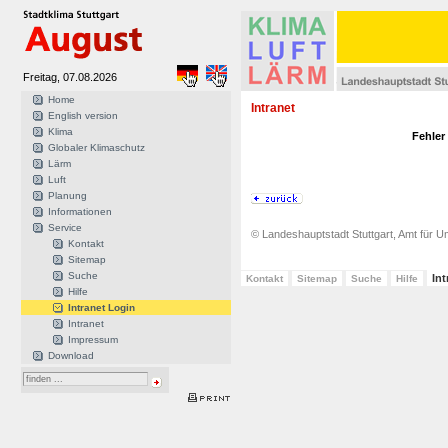
Freitag, 07.08.2026
Home
Intranet
English version
Klima
Fehler
Globaler Klimaschutz
Lärm
Luft
Planung
Informationen
Service
© Landeshauptstadt Stuttgart, Amt für Um
Kontakt
Sitemap
Suche
In
Kontakt
Sitemap
Suche
Hilfe
Hilfe
Intranet Login
Intranet
Impressum
Download