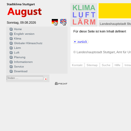
Sonntag, 09.08.2026
Home
Für diese Seite ist kein Inhalt definiert
English version
Klima
Globaler Klimaschutz
Lärm
© Landeshauptstadt Stuttgart, Amt für Um
Luft
Planung
Informationen
Kontakt
Sitemap
Suche
Hilfe
Intr
Service
Download