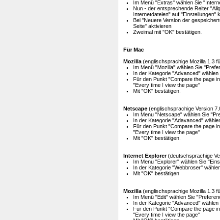
Im Menü "Extras" wählen Sie "Intern
Nun - der entsprechende Reiter "All
Internetdateien" auf "Einstellungen" 
Bei "Neuere Version der gespeicherte
Seite" aktivieren
Zweimal mit "OK" bestätigen.
Für Mac
Mozilla
(englischsprachige Mozilla 1.3 f
Im Menü "Mozilla" wählen Sie "Prefe
In der Kategorie "Advanced" wählen
Für den Punkt "Compare the page in t
"Every time I view the page"
Mit "OK" bestätigen.
Netscape
(englischsprachige Version 7.
Im Menu "Netscape" wählen Sie "Pr
In der Kategorie "Adavanced" wähle
Für den Punkt "Compare the page in t
"Every time I view the page"
Mit "OK" bestätigen.
Internet Explorer
(deutschsprachige Ver
Im Menu "Explorer" wählen Sie "Eins
In der Kategorie "Webbroser" wählen
Mit "OK" bestätigen
Mozilla
(englischsprachige Mozilla 1.3 f
Im Menü "Edit" wählen Sie "Preferen
In der Kategorie "Advanced" wählen
Für den Punkt "Compare the page in t
"Every time I view the page"