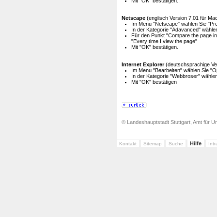
Mit "OK" bestätigen..
Netscape
(englisch Version 7.01 für Mac
Im Menu "Netscape" wählen Sie "Pr
In der Kategorie "Adavanced" wähle
Für den Punkt "Compare the page in t
"Every time I view the page"
Mit "OK" bestätigen.
Internet Explorer
(deutschsprachige Ver
Im Menu "Bearbeiten" wählen Sie "O
In der Kategorie "Webbroser" wählen
Mit "OK" bestätigen
© Landeshauptstadt Stuttgart, Amt für Um
Hilfe
Kontakt
Sitemap
Suche
Int