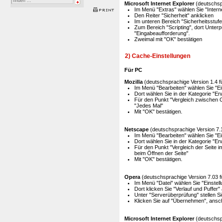
Microsoft Internet Explorer
(deutschsp
Im Menü "Extras" wählen Sie "Intern
Den Reiter "Sicherheit" anklicken
Im unteren Bereich "Sicherheitsstuf
Zum Bereich "Scripting", dort Unterpu
"Eingabeaufforderung".
Zweimal mit "OK" bestätigen
2) Cache-Einstellungen
Für PC
Mozilla
(deutschsprachige Version 1.4 f
Im Menü "Bearbeiten" wählen Sie "Ein
Dort wählen Sie in der Kategorie "Er
Für den Punkt "Vergleich zwischen C
"Jedes Mal"
Mit "OK" bestätigen.
Netscape
(deutschsprachige Version 7.
Im Menü "Bearbeiten" wählen Sie "Ei
Dort wählen Sie in der Kategorie "Er
Für den Punkt "Vergleich der Seite im
beim Öffnen der Seite"
Mit "OK" bestätigen.
Opera
(deutschsprachige Version 7.03 f
Im Menü "Datei" wählen Sie "Einstel
Dort klicken Sie "Verlauf und Puffer"
Unter "Serverüberprüfung" stellen S
Klicken Sie auf "Übernehmen", ansc
Microsoft Internet Explorer
(deutschsp