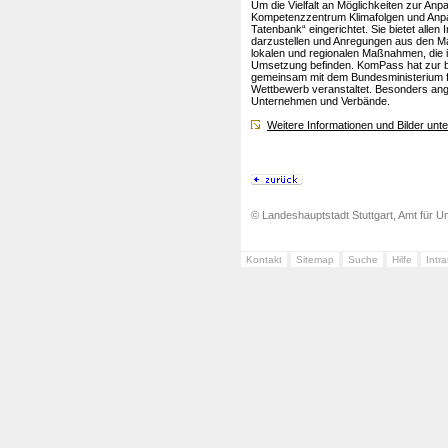
Um die Vielfalt an Möglichkeiten zur An
Kompetenzzentrum Klimafolgen und An
Tatenbank“ eingerichtet. Sie bietet alle
darzustellen und Anregungen aus den M
lokalen und regionalen Maßnahmen, die 
Umsetzung befinden. KomPass hat zur
gemeinsam mit dem Bundesministerium f
Wettbewerb veranstaltet. Besonders an
Unternehmen und Verbände.
Weitere Informationen und Bilder unt
© Landeshauptstadt Stuttgart, Amt für Um
Kontakt
Sitemap
Suche
Hilfe
Intr