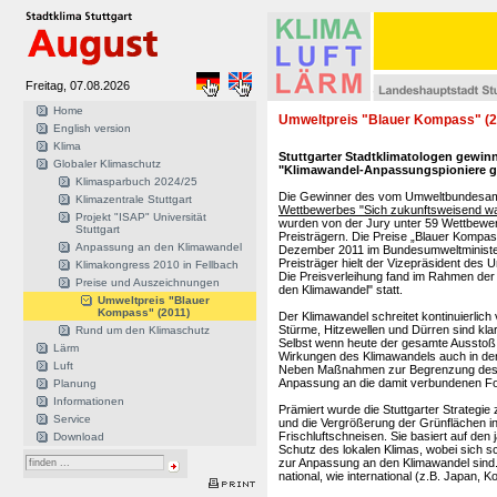
Freitag, 07.08.2026
Home
Umweltpreis "Blauer Kompass" (2
English version
Klima
Stuttgarter Stadtklimatologen gewi
Globaler Klimaschutz
"Klimawandel-Anpassungspioniere g
Klimasparbuch 2024/25
Die Gewinner des vom Umweltbundesam
Klimazentrale Stuttgart
Wettbewerbes "Sich zukunftsweisend wan
Projekt "ISAP" Universität
wurden von der Jury unter 59 Wettbewerbs
Stuttgart
Preisträgern. Die Preise „Blauer Kompass
Anpassung an den Klimawandel
Dezember 2011 im Bundesumweltminister
Preisträger hielt der Vizepräsident d
Klimakongress 2010 in Fellbach
Die Preisverleihung fand im Rahmen d
Preise und Auszeichnungen
den Klimawandel" statt.
Umweltpreis "Blauer
Kompass" (2011)
Der Klimawandel schreitet kontinuierli
Stürme, Hitzewellen und Dürren sind kla
Rund um den Klimaschutz
Selbst wenn heute der gesamte Ausstoß
Lärm
Wirkungen des Klimawandels auch in d
Luft
Neben Maßnahmen zur Begrenzung des 
Anpassung an die damit verbundenen Fo
Planung
Informationen
Prämiert wurde die Stuttgarter Strategie
Service
und die Vergrößerung der Grünflächen in
Frischluftschneisen. Sie basiert auf de
Download
Schutz des lokalen Klimas, wobei sich 
zur Anpassung an den Klimawandel sind. I
national, wie international (z.B. Japan, 