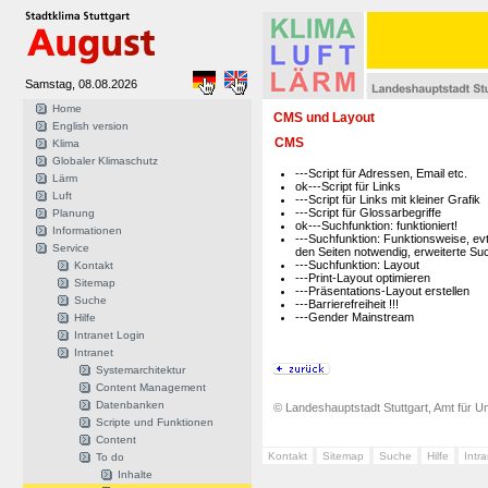
Samstag, 08.08.2026
Home
CMS und Layout
English version
CMS
Klima
Globaler Klimaschutz
---Script für Adressen, Email etc.
Lärm
ok---Script für Links
Luft
---Script für Links mit kleiner Grafik
---Script für Glossarbegriffe
Planung
ok---Suchfunktion: funktioniert!
Informationen
---Suchfunktion: Funktionsweise, evtl
Service
den Seiten notwendig, erweiterte Su
---Suchfunktion: Layout
Kontakt
---Print-Layout optimieren
Sitemap
---Präsentations-Layout erstellen
Suche
---Barrierefreiheit !!!
---Gender Mainstream
Hilfe
Intranet Login
Intranet
Systemarchitektur
Content Management
Datenbanken
© Landeshauptstadt Stuttgart, Amt für Um
Scripte und Funktionen
Content
Kontakt
Sitemap
Suche
Hilfe
Intr
To do
Inhalte