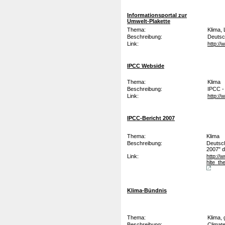
Informationsportal zur
Umwelt-Plakette
Thema:
Klima,
Beschreibung:
Deutsc
Link:
http:/
IPCC Webside
Thema:
Klima
Beschreibung:
IPCC -
Link:
http:/
IPCC-Bericht 2007
Thema:
Klima
Beschreibung:
Deutsc
2007" d
Link:
http://
hlte_t
Klima-Bündnis
Thema:
Klima,
Beschreibung:
Climate