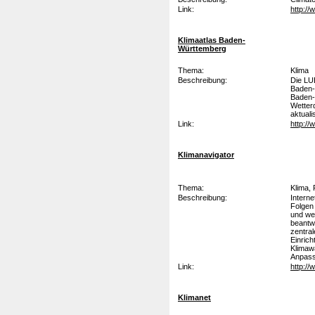
Link:
http:/
Klimaatlas Baden-
Württemberg
Thema:
Klima
Beschreibung:
Die LU
Baden-
Baden-
Wetter
aktuali
Link:
http:/
Klimanavigator
Thema:
Klima,
Beschreibung:
Interne
Folgen
und wei
beantwo
zentra
Einrich
Klimaw
Anpass
Link:
http://
Klimanet