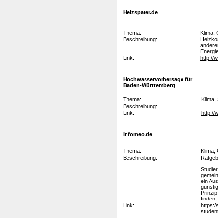
Heizsparer.de
Thema:
Klima, 
Beschreibung:
Heizkos
andere
Energi
Link:
http://
Hochwasservorhersage für
Baden-Württemberg
Thema:
Klima,
Beschreibung:
Link:
http:/
Infomeo.de
Thema:
Klima,
Beschreibung:
Ratgeb
Studie
gemein
ein Au
günstig
Prinzi
finden,
Link:
https:
studen