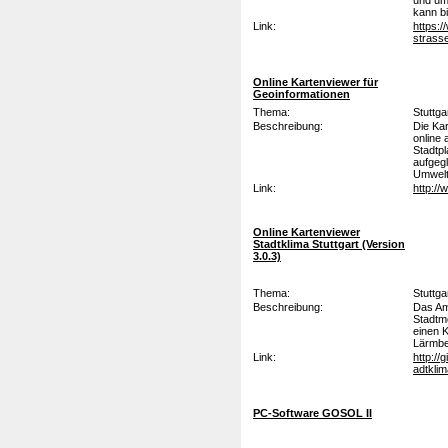
und um
kann bi
Link:
https:
strass
Online Kartenviewer für
Geoinformationen
Thema:
Stuttga
Beschreibung:
Die Kar
online 
Stadtpl
aufgegl
Umwelt
Link:
http://
Online Kartenviewer
Stadtklima Stuttgart (Version
3.0.3)
Thema:
Stuttga
Beschreibung:
Das Am
Stadtme
einen K
Lärmbel
Link:
http://
adtkli
PC-Software GOSOL II