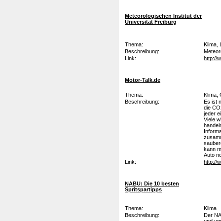
Meteorologischen Institut der
Universität Freiburg
Thema:
Klima, 
Beschreibung:
Meteoro
Link:
http://
Motor-Talk.de
Thema:
Klima, 
Beschreibung:
Es ist 
die CO
jeder 
Viele w
handeln
Inform
zusamm
saubere
kann m
Auto n
Link:
http:/
NABU: Die 10 besten
Spritspartipps
Thema:
Klima
Beschreibung:
Der NAB