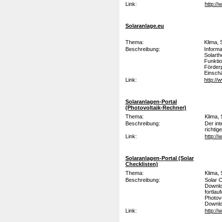
Link:
http://
Solaranlage.eu
Thema:
Klima,
Beschreibung:
Informa
Solarth
Funkti
Förder
Einschä
Link:
http://
Solaranlagen-Portal
(Photovoltaik-Rechner)
Thema:
Klima,
Beschreibung:
Der int
richtig
Link:
http://
Solaranlagen-Portal (Solar
Checklisten)
Thema:
Klima,
Beschreibung:
Solar C
Downloa
fortlau
Photov
Downl
Link:
http:/