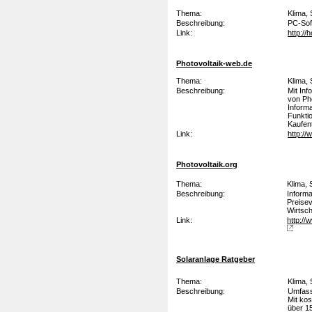
Thema:
Klima,
Beschreibung:
PC-So
Link:
http://
Photovoltaik-web.de
Thema:
Klima,
Beschreibung:
Mit Inf
von Pho
Inform
Funkti
Kaufen
Link:
http:/
Photovoltaik.org
Thema:
Klima,
Beschreibung:
Informa
Preisev
Wirtsch
Link:
http://
Solaranlage Ratgeber
Thema:
Klima,
Beschreibung:
Umfass
Mit kos
über 15