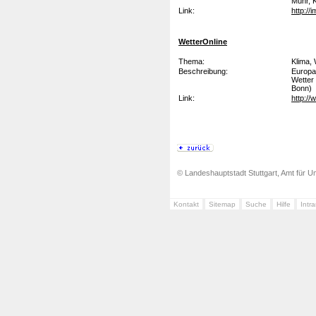
Mühr, 
Link:
http://
WetterOnline
Thema:
Klima,
Beschreibung:
Europa
Wetter
Bonn)
Link:
http://
© Landeshauptstadt Stuttgart, Amt für Um
Kontakt
Sitemap
Suche
Hilfe
Intr