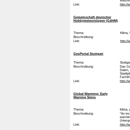
Wasser
Link:
http://
Gemeinschaft deutscher
Hobbymeteorologen (GdHM)
Thema:
Klima,
Beschreibung:
Link:
http:/
GeoPortal Stuttgart
Thema:
Stuttga
Beschreibung:
Das Geo
Daten,
Stadtpl
Fachth
Link:
http://
Global Warming: Early
Warning Signs
Thema:
Klima,
Beschreibung:
"An inc
warmin
(Inter
Link:
http:/