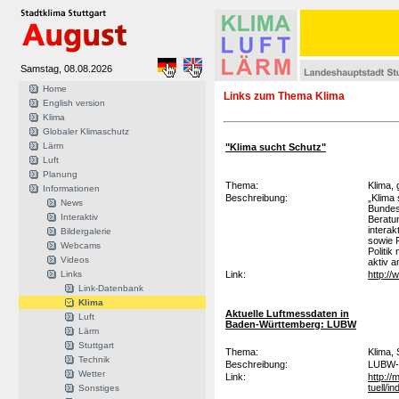
Samstag, 08.08.2026
Home
Links zum Thema Klima
English version
Klima
Globaler Klimaschutz
Lärm
"Klima sucht Schutz"
Luft
Planung
Thema:
Klima,
Informationen
Beschreibung:
„Klima
News
Bundesu
Interaktiv
Beratu
interak
Bildergalerie
sowie 
Webcams
Politik
Videos
aktiv a
Links
Link:
http:/
Link-Datenbank
Klima
Aktuelle Luftmessdaten in
Luft
Baden-Württemberg: LUBW
Lärm
Stuttgart
Thema:
Klima,
Technik
Beschreibung:
LUBW-S
Wetter
Link:
http:/
tuell/i
Sonstiges