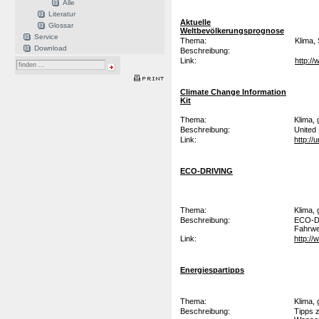
Alle
Literatur
Aktuelle
Glossar
Weltbevölkerungsprognose
Service
Thema:
Klima,
Download
Beschreibung:
Link:
http:/
Climate Change Information
Kit
Thema:
Klima,
Beschreibung:
United
Link:
http://
ECO-DRIVING
Thema:
Klima,
Beschreibung:
ECO-DR
Fahrwe
Link:
http:/
Energiespartipps
Thema:
Klima,
Beschreibung:
Tipps 