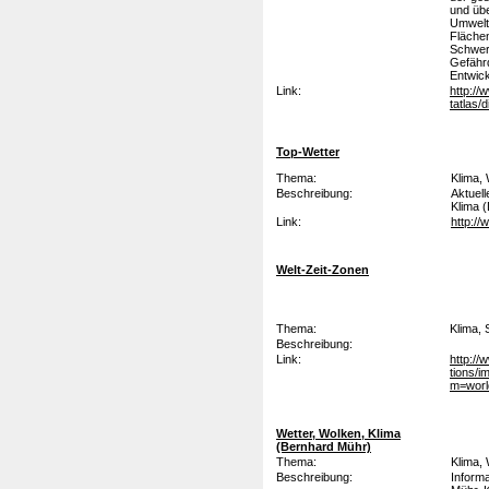
und übe
Umwelt
Fläche
Schwer
Gefähr
Entwick
Link:
http://
tatlas/
Top-Wetter
Thema:
Klima,
Beschreibung:
Aktuel
Klima (
Link:
http://
Welt-Zeit-Zonen
Thema:
Klima,
Beschreibung:
Link:
http://
tions/
m=wor
Wetter, Wolken, Klima
(Bernhard Mühr)
Thema:
Klima,
Beschreibung:
Inform