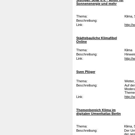
Stuttgart Solar e.V. , Verein für
Sonnenenergie und mehr
Thema:
Klima,
Beschreibung:
Link:
http://
Städtebauliche Klimafibel
Online
Thema:
Klima
Beschreibung:
Hinweis
Link:
http://
Sven Plöger
Thema:
Wetter
Beschreibung:
Auf de
Modera
Themen
Link:
http:/
Themenbereich Klima im
digitalen Umweltatlas Berlin
Thema:
Klima,
Beschreibung:
Der Umw
der ge