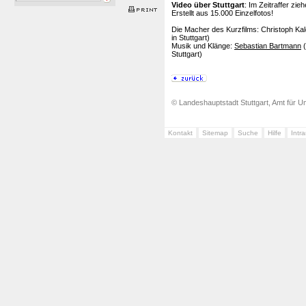
Video über Stuttgart
: Im Zeitraffer zi
Erstellt aus 15.000 Einzelfotos!
Die Macher des Kurzfilms: Christoph Ka
in Stuttgart)
Musik und Klänge:
Sebastian Bartmann
(
Stuttgart)
© Landeshauptstadt Stuttgart, Amt für Um
Kontakt
Sitemap
Suche
Hilfe
Intr