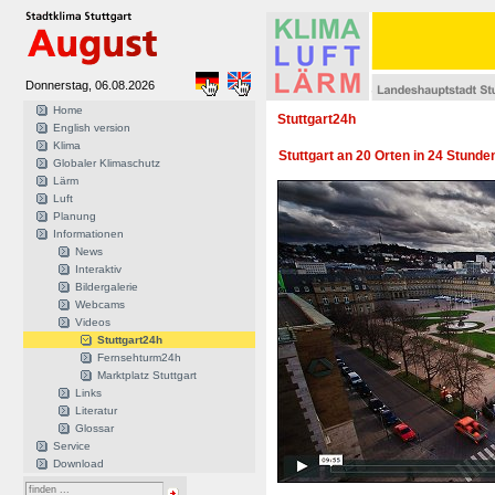
Donnerstag, 06.08.2026
Home
Stuttgart24h
English version
Klima
Stuttgart an 20 Orten in 24 Stunde
Globaler Klimaschutz
Lärm
Luft
Planung
Informationen
News
Interaktiv
Bildergalerie
Webcams
Videos
Stuttgart24h
Fernsehturm24h
Marktplatz Stuttgart
Links
Literatur
Glossar
Service
Download