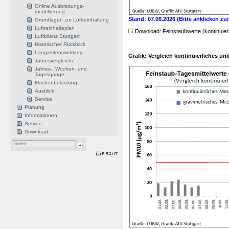
Online Ausbreitungs-
modellierung
Stand: 07.08.2026 (Bitte anklicken z
Grundlagen zur Luftreinhaltung
Luftreinhalteplan
Download: Feinstaubwerte (kontinuierl
Luftbilanz Stuttgart
Historischer Rückblick
Langzeitentwicklung
Grafik: Vergleich kontinuierliches u
Jahresvergleiche
Jahres-, Wochen- und
Tagesgänge
Flächenbelastung
Ausblick
Service
Planung
Informationen
Service
Download