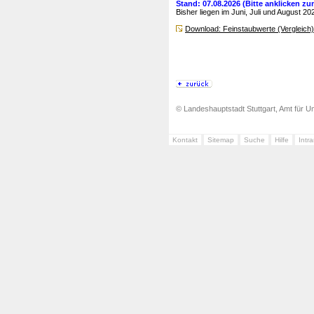
Stand: 07.08.2026 (Bitte anklicken z
Bisher liegen im Juni, Juli und August 
Download: Feinstaubwerte (Vergleich)
© Landeshauptstadt Stuttgart, Amt für Um
Kontakt
Sitemap
Suche
Hilfe
Intr