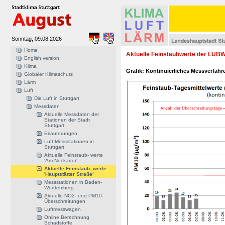
Sonntag, 09.08.2026
Home
Aktuelle Feinstaubwerte der LUBW-
English version
Klima
Grafik: Kontinuierliches Messverfahr
Globaler Klimaschutz
Lärm
Luft
Die Luft in Stuttgart
Messdaten
Aktuelle Messdaten der
Stationen der Stadt
Stuttgart
Erläuterungen
Luft-Messstationen in
Stuttgart
Aktuelle Feinstaub- werte
'Am Neckartor'
Aktuelle Feinstaub- werte
'Hauptstätter Straße'
Messstationen in Baden-
Württemberg
Aktuelle NO2- und PM10-
Überschreitungen
Luftmesswagen
Online Berechnung
Schadstoffe