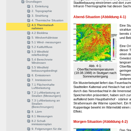
Grundlagen
Stadtbebauung einströmen und dort zum 
Infrarot-Thermographie hat diesen Sachv
1. Einleitung
2. Topographie
3. Strahlung
Abend-Situation (Abbildung 4-1)
4. Thermische Situation
4.1 Thermalauf-
Eine St
nahmen
strahlu
4.2 Bioklima
bereits
5. Windverhältnisse
und Beb
5.1 Wind- messungen
Eine Or
5.2 Kaltluftfluss
dieser 
5.3 Windfeld
einen de
reliefbedingt
Gewässe
5.4 Berechnete
langsam
Windrosen
Abb. 4-1:
Oberflä
5.5 Windfeld
Oberflächentemperaturen
geringe
bebauungsbedingt
(18.08.1988) in Stuttgart nach
Tempera
6. Emissionen
Sonnenuntergang
anderem
7. Immissionen
Ein Musterbeispiel liefert das Feuerbach
7.1 Flächenhafte
Stadtteilen Kaltental und Heslach hat si
Luftbelastung
durch das Nesenbachtal in die Innenstadt 
7.2 Luftbelastung an
Speicherofen präsentiert, haben sich z
Straßen (Messungen)
auffallend beim Hauptbahnhof - stärker
7.3 Luftbelastung an
Straßenraum die Wärme speichert. Ein W
Straßen
(Berechnungen)
Kuppenlage bewirkt im Wärmebild einen 
Effekt.
8. Lärm
8.1 Messungen
8.2 Schall-
Morgen-Situation (Abbildung 4-2)
immissionsplan
9. Folgerungen für die
Das Sta