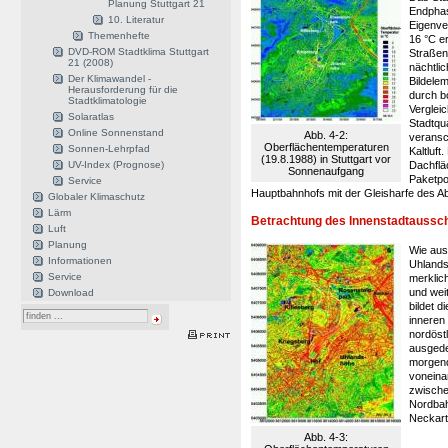
Planung Stuttgart 21
Endphas
10. Literatur
Eigenve
Themenhefte
16 °C e
DVD-ROM Stadtklima Stuttgart
Straßen
21 (2008)
nächtli
Der Klimawandel -
Bildele
Herausforderung für die
durch b
Stadtklimatologie
Verglei
Solaratlas
Stadtqu
Online Sonnenstand
Abb. 4-2:
veransc
Oberflächentemperaturen
Sonnen-Lehrpfad
Kaltluf
(19.8.1988) in Stuttgart vor
UV-Index (Prognose)
Dachflä
Sonnenaufgang
Paketpo
Service
Hauptbahnhofs mit der Gleisharfe des A
Globaler Klimaschutz
Lärm
Betrachtung des Innenstadtausschn
Luft
Planung
Wie aus
Informationen
Uhlands
Service
merklich
und wei
Download
bildet 
inneren
nordöstl
ausgede
morgend
voneina
zwische
Nordbah
Neckart
Abb. 4-3: