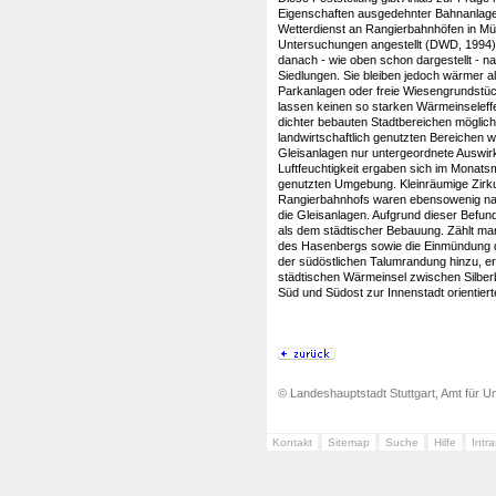
Eigenschaften ausgedehnter Bahnanlage
Wetterdienst an Rangierbahnhöfen in M
Untersuchungen angestellt (DWD, 1994)
danach - wie oben schon dargestellt - na
Siedlungen. Sie bleiben jedoch wärmer al
Parkanlagen oder freie Wiesengrundstü
lassen keinen so starken Wärmeinseleffe
dichter bebauten Stadtbereichen möglich
landwirtschaftlich genutzten Bereichen w
Gleisanlagen nur untergeordnete Auswir
Luftfeuchtigkeit ergaben sich im Monats
genutzten Umgebung. Kleinräumige Zir
Rangierbahnhofs waren ebensowenig na
die Gleisanlagen. Aufgrund dieser Befu
als dem städtischer Bebauung. Zählt man
des Hasenbergs sowie die Einmündung d
der südöstlichen Talumrandung hinzu, 
städtischen Wärmeinsel zwischen Silber
Süd und Südost zur Innenstadt orientie
© Landeshauptstadt Stuttgart, Amt für Um
Kontakt
Sitemap
Suche
Hilfe
Intr