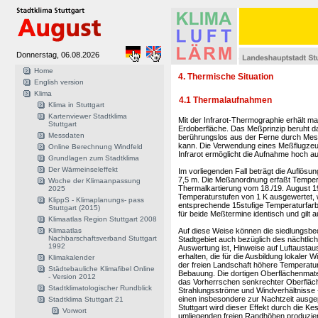
Donnerstag, 06.08.2026
Home
4. Thermische Situation
English version
Klima
4.1 Thermalaufnahmen
Klima in Stuttgart
Kartenviewer Stadtklima
Mit der Infrarot-Thermographie erhält m
Stuttgart
Erdoberfläche. Das Meßprinzip beruht d
Messdaten
berührungslos aus der Ferne durch Mess
kann. Die Verwendung eines Meßflugzeug
Online Berechnung Windfeld
Infrarot ermöglicht die Aufnahme hoch a
Grundlagen zum Stadtklima
Der Wärmeinseleffekt
Im vorliegenden Fall beträgt die Auflös
7,5 m. Die Meßanordnung erfaßt Tempera
Woche der Klimaanpassung
Thermalkartierung vom 18./19. August 1
2025
Temperaturstufen von 1 K ausgewertet, 
KlippS - Klimaplanungs- pass
entsprechende 15stufige Temperaturfarbs
Stuttgart (2015)
für beide Meßtermine identisch und gilt a
Klimaatlas Region Stuttgart 2008
Klimaatlas
Auf diese Weise können die siedlungsbe
Nachbarschaftsverband Stuttgart
Stadtgebiet auch bezüglich des nächtlich
1992
Auswertung ist, Hinweise auf Luftaustau
erhalten, die für die Ausbildung lokaler
Klimakalender
der freien Landschaft höhere Temperatur
Städtebauliche Klimafibel Online
Bebauung. Die dortigen Oberflächenmater
- Version 2012
das Vorherrschen senkrechter Oberfläc
Stadtklimatologischer Rundblick
Strahlungsströme und Windverhältnisse 
einen insbesondere zur Nachtzeit ausg
Stadtklima Stuttgart 21
Stuttgart wird dieser Effekt durch die K
Vorwort
umliegenden freien Randhöhen produzierte