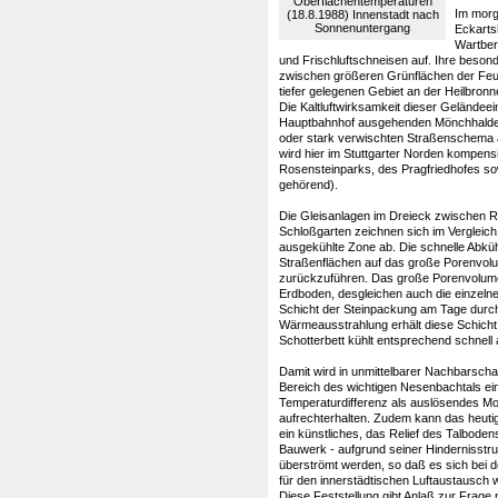
Oberflächentemperaturen
Im morg
(18.8.1988) Innenstadt nach
Sonnenuntergang
Eckarts
Wartber
und Frischluftschneisen auf. Ihre besond
zwischen größeren Grünflächen der Feu
tiefer gelegenen Gebiet an der Heilbron
Die Kaltluftwirksamkeit dieser Gelände
Hauptbahnhof ausgehenden Mönchhalde i
oder stark verwischten Straßenschema a
wird hier im Stuttgarter Norden kompens
Rosensteinparks, des Pragfriedhofes sow
gehörend).
Die Gleisanlagen im Dreieck zwischen 
Schloßgarten zeichnen sich im Vergleic
ausgekühlte Zone ab. Die schnelle Abkü
Straßenflächen auf das große Porenvol
zurückzuführen. Das große Porenvolume
Erdboden, desgleichen auch die einzelne
Schicht der Steinpackung am Tage durch
Wärmeausstrahlung erhält diese Schic
Schotterbett kühlt entsprechend schnell 
Damit wird in unmittelbarer Nachbarscha
Bereich des wichtigen Nesenbachtals ein
Temperaturdifferenz als auslösendes M
aufrechterhalten. Zudem kann das heuti
ein künstliches, das Relief des Talbode
Bauwerk - aufgrund seiner Hindernisstru
überströmt werden, so daß es sich bei 
für den innerstädtischen Luftaustausch w
Diese Feststellung gibt Anlaß zur Frage